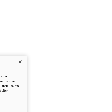
ie per
oi interessi e
ll'installazione
i click