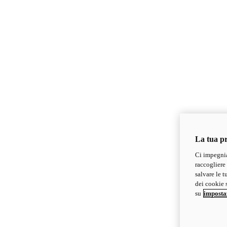
La tua pr
Ci impegnia
raccogliere 
salvare le t
dei cookie s
su
imposta