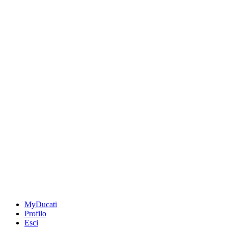
MyDucati
Profilo
Esci