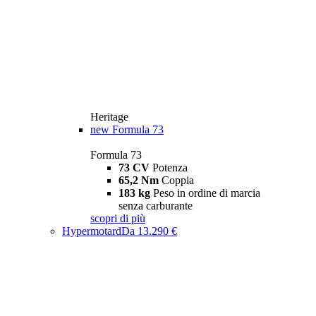
Heritage
new
Formula 73
Formula 73
73 CV
Potenza
65,2 Nm
Coppia
183 kg
Peso in ordine di marcia
senza carburante
scopri di più
Hypermotard
Da 13.290 €