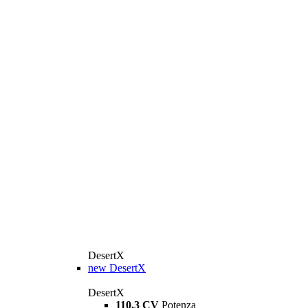
DesertX
new
DesertX
DesertX
110,3 CV
Potenza