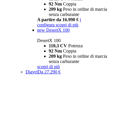
92 Nm
Coppia
209 kg
Peso in ordine di marcia
senza carburante
A partire da 16.990 €
i
configura
scopri di più
new
DesertX 100
DesertX 100
110,3 CV
Potenza
92 Nm
Coppia
209 kg
Peso in ordine di marcia
senza carburante
scopri di più
Diavel
Da 27.290 €