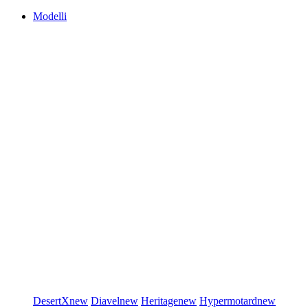
Modelli
DesertX
new
Diavel
new
Heritage
new
Hypermotard
new