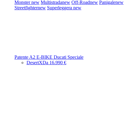
Monster
new
Multistrada
new
Off-Road
new
Panigale
new
Streetfighter
new
Superleggera
new
Patente A2
E-BIKE
Ducati Speciale
DesertX
Da 16.990 €