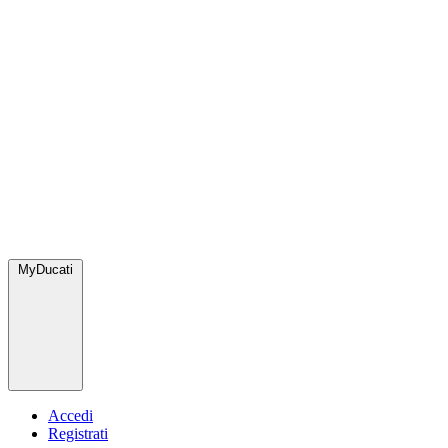
MyDucati
Accedi
Registrati