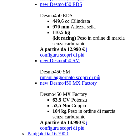
new
Desmo450 EDS
Desmo450 EDS
449,6 cc
Cilindrata
970 mm
Altezza sella
110,5 kg
(kit racing)
Peso in ordine di marcia
senza carburante
A partire da 12.990 €
i
configura
scopri di più
new
Desmo450 SM
Desmo450 SM
rimani aggiornato
scopri di più
new
Desmo450 MX Factory
Desmo450 MX Factory
63,5 CV
Potenza
53,5 Nm
Coppia
104 kg
Peso in ordine di marcia
senza carburante
A partire da 14.990 €
i
configura
scopri di più
Panigale
Da 16.790 €