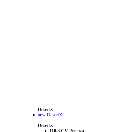
DesertX
new
DesertX
DesertX
110,3 CV
Potenza