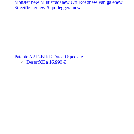
Monster
new
Multistrada
new
Off-Road
new
Panigale
new
Streetfighter
new
Superleggera
new
Patente A2
E-BIKE
Ducati Speciale
DesertX
Da 16.990 €