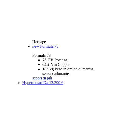
Heritage
new
Formula 73
Formula 73
73 CV
Potenza
65,2 Nm
Coppia
183 kg
Peso in ordine di marcia
senza carburante
scopri di più
Hypermotard
Da 13.290 €