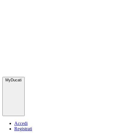
MyDucati
Accedi
Registrati