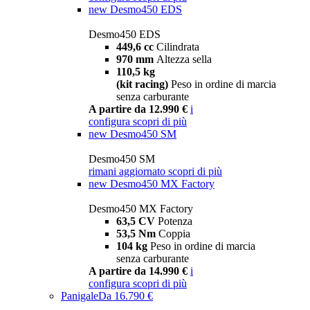
new
Desmo450 EDS
Desmo450 EDS
449,6 cc
Cilindrata
970 mm
Altezza sella
110,5 kg
(kit racing)
Peso in ordine di marcia
senza carburante
A partire da 12.990 €
i
configura
scopri di più
new
Desmo450 SM
Desmo450 SM
rimani aggiornato
scopri di più
new
Desmo450 MX Factory
Desmo450 MX Factory
63,5 CV
Potenza
53,5 Nm
Coppia
104 kg
Peso in ordine di marcia
senza carburante
A partire da 14.990 €
i
configura
scopri di più
Panigale
Da 16.790 €