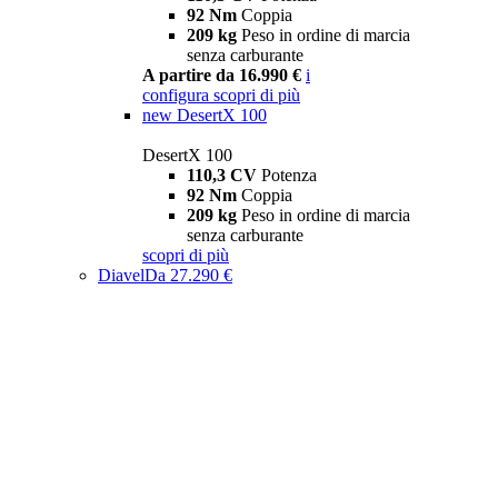
92 Nm
Coppia
209 kg
Peso in ordine di marcia
senza carburante
A partire da 16.990 €
i
configura
scopri di più
new
DesertX 100
DesertX 100
110,3 CV
Potenza
92 Nm
Coppia
209 kg
Peso in ordine di marcia
senza carburante
scopri di più
Diavel
Da 27.290 €