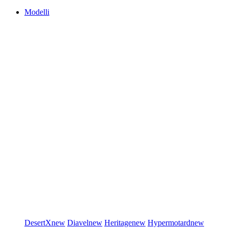
Modelli
DesertX
new
Diavel
new
Heritage
new
Hypermotard
new