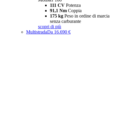
111 CV
Potenza
91,1 Nm
Coppia
175 kg
Peso in ordine di marcia
senza carburante
scopri di più
Multistrada
Da 16.690 €