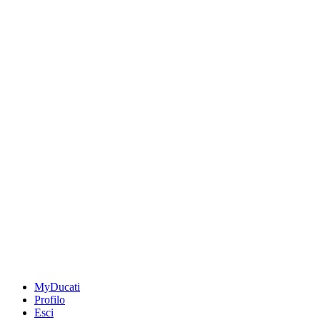
MyDucati
Profilo
Esci