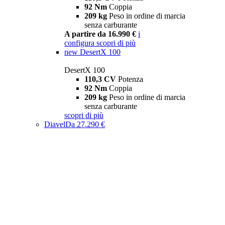
92 Nm
Coppia
209 kg
Peso in ordine di marcia
senza carburante
A partire da 16.990 €
i
configura
scopri di più
new
DesertX 100
DesertX 100
110,3 CV
Potenza
92 Nm
Coppia
209 kg
Peso in ordine di marcia
senza carburante
scopri di più
Diavel
Da 27.290 €