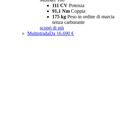
111 CV
Potenza
91,1 Nm
Coppia
175 kg
Peso in ordine di marcia
senza carburante
scopri di più
Multistrada
Da 16.690 €