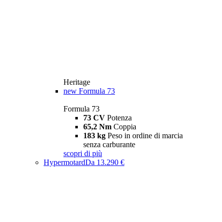
Heritage
new
Formula 73
Formula 73
73 CV
Potenza
65,2 Nm
Coppia
183 kg
Peso in ordine di marcia
senza carburante
scopri di più
Hypermotard
Da 13.290 €