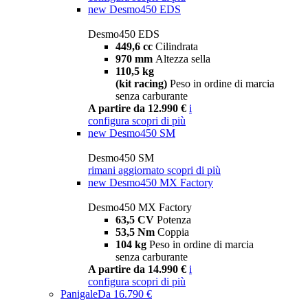
new
Desmo450 EDS
Desmo450 EDS
449,6 cc
Cilindrata
970 mm
Altezza sella
110,5 kg
(kit racing)
Peso in ordine di marcia
senza carburante
A partire da 12.990 €
i
configura
scopri di più
new
Desmo450 SM
Desmo450 SM
rimani aggiornato
scopri di più
new
Desmo450 MX Factory
Desmo450 MX Factory
63,5 CV
Potenza
53,5 Nm
Coppia
104 kg
Peso in ordine di marcia
senza carburante
A partire da 14.990 €
i
configura
scopri di più
Panigale
Da 16.790 €