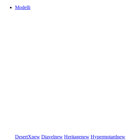
Modelli
DesertX
new
Diavel
new
Heritage
new
Hypermotard
new