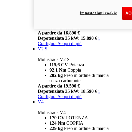
Multistrada V2
115,6 CV
Potenza
Impostazioni cookie
AC
92,1 Nm
Coppia
199 kg
Peso in ordine di marcia
senza carburante
A partire da 16.890 €
Depotenziata 35 kW: 15.890 €
i
Configura
Scopri di più
V2 S
Multistrada V2 S
115,6 CV
Potenza
92,1 Nm
Coppia
202 kg
Peso in ordine di marcia
senza carburante
A partire da 19.590 €
Depotenziata 35 kW: 18.590 €
i
Configura
Scopri di più
V4
Multistrada V4
170 CV
POTENZA
124 Nm
COPPIA
229 kg
Peso in ordine di marcia