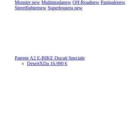
Monster
new
Multistrada
new
Off-Road
new
Panigale
new
Streetfighter
new
Superleggera
new
Patente A2
E-BIKE
Ducati Speciale
DesertX
Da 16.990 €