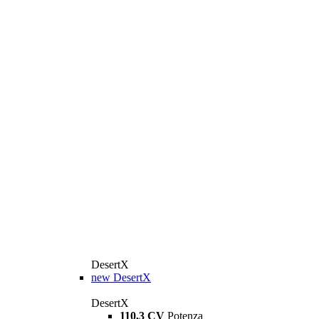
DesertX
new
DesertX
DesertX
110,3 CV
Potenza