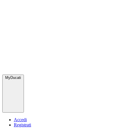
MyDucati
Accedi
Registrati