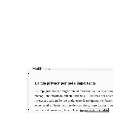
Multistrada
OVERVIEW
Famiglia Multistrada: il viaggio secondo Ducati
La tua privacy per noi è importante
La famiglia di Big Dual Ducati votate al viaggio,
con 4 anni di garanzia. Esplora la gamma
Ci impegniamo per migliorare al massimo la tua esperienz
Multistrada e scegli il modello più adatto alle tue
raccogliere informazioni statistiche sull’utilizzo dei nostri
esigenze.
interessi e salvare le tue preferenze di navigazione. Facend
Scopri di più
acconsenti all'installazione dei cookie sul tuo dispositivo
V2
revocare il consenso, fai click su
impostazioni cookie