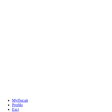
MyDucati
Profilo
Esci