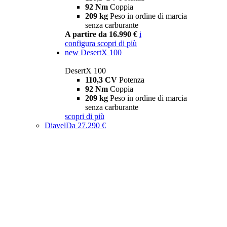
92 Nm
Coppia
209 kg
Peso in ordine di marcia
senza carburante
A partire da 16.990 €
i
configura
scopri di più
new
DesertX 100
DesertX 100
110,3 CV
Potenza
92 Nm
Coppia
209 kg
Peso in ordine di marcia
senza carburante
scopri di più
Diavel
Da 27.290 €