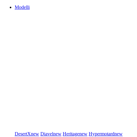
Modelli
DesertX
new
Diavel
new
Heritage
new
Hypermotard
new