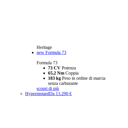
Heritage
new
Formula 73
Formula 73
73 CV
Potenza
65,2 Nm
Coppia
183 kg
Peso in ordine di marcia
senza carburante
scopri di più
Hypermotard
Da 13.290 €