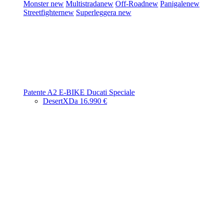
Monster
new
Multistrada
new
Off-Road
new
Panigale
new
Streetfighter
new
Superleggera
new
Patente A2
E-BIKE
Ducati Speciale
DesertX
Da 16.990 €