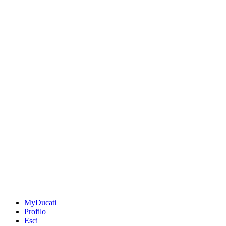
MyDucati
Profilo
Esci