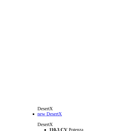
DesertX
new
DesertX
DesertX
110,3 CV
Potenza