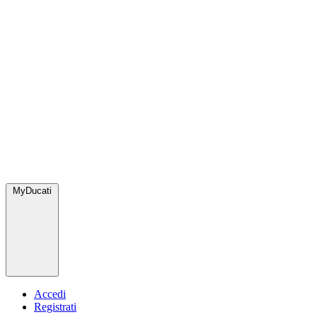
MyDucati
Accedi
Registrati