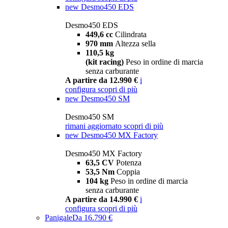
new
Desmo450 EDS
Desmo450 EDS
449,6 cc
Cilindrata
970 mm
Altezza sella
110,5 kg
(kit racing)
Peso in ordine di marcia
senza carburante
A partire da 12.990 €
i
configura
scopri di più
new
Desmo450 SM
Desmo450 SM
rimani aggiornato
scopri di più
new
Desmo450 MX Factory
Desmo450 MX Factory
63,5 CV
Potenza
53,5 Nm
Coppia
104 kg
Peso in ordine di marcia
senza carburante
A partire da 14.990 €
i
configura
scopri di più
Panigale
Da 16.790 €