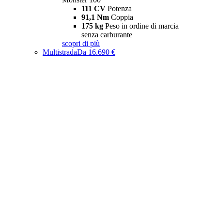
111 CV
Potenza
91,1 Nm
Coppia
175 kg
Peso in ordine di marcia
senza carburante
scopri di più
Multistrada
Da 16.690 €