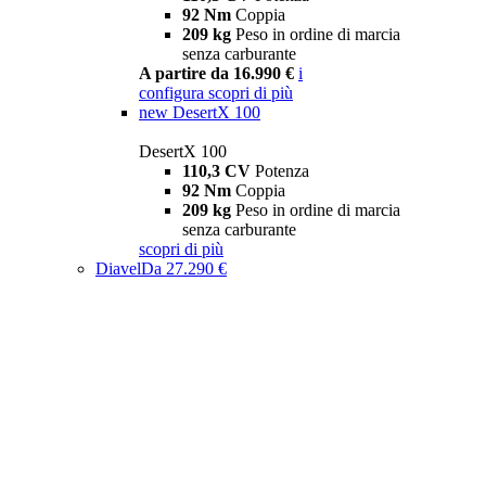
92 Nm
Coppia
209 kg
Peso in ordine di marcia
senza carburante
A partire da 16.990 €
i
configura
scopri di più
new
DesertX 100
DesertX 100
110,3 CV
Potenza
92 Nm
Coppia
209 kg
Peso in ordine di marcia
senza carburante
scopri di più
Diavel
Da 27.290 €