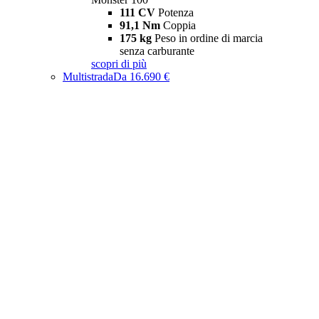
111 CV
Potenza
91,1 Nm
Coppia
175 kg
Peso in ordine di marcia
senza carburante
scopri di più
Multistrada
Da 16.690 €