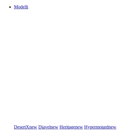
Modelli
DesertX
new
Diavel
new
Heritage
new
Hypermotard
new