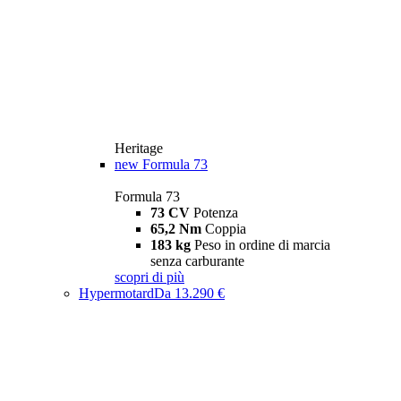
Heritage
new
Formula 73
Formula 73
73 CV
Potenza
65,2 Nm
Coppia
183 kg
Peso in ordine di marcia
senza carburante
scopri di più
Hypermotard
Da 13.290 €