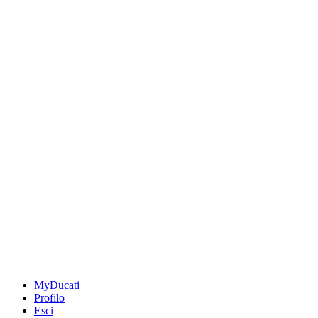
MyDucati
Profilo
Esci