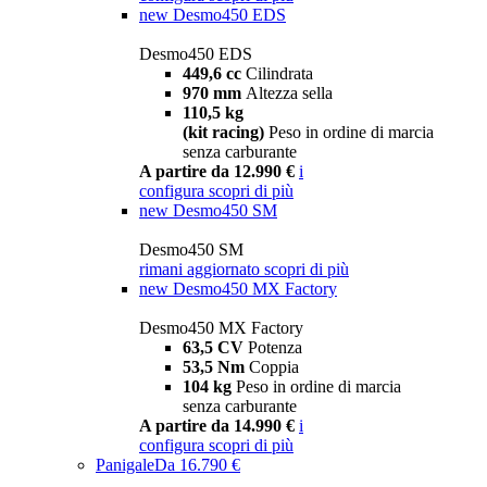
new
Desmo450 EDS
Desmo450 EDS
449,6 cc
Cilindrata
970 mm
Altezza sella
110,5 kg
(kit racing)
Peso in ordine di marcia
senza carburante
A partire da 12.990 €
i
configura
scopri di più
new
Desmo450 SM
Desmo450 SM
rimani aggiornato
scopri di più
new
Desmo450 MX Factory
Desmo450 MX Factory
63,5 CV
Potenza
53,5 Nm
Coppia
104 kg
Peso in ordine di marcia
senza carburante
A partire da 14.990 €
i
configura
scopri di più
Panigale
Da 16.790 €