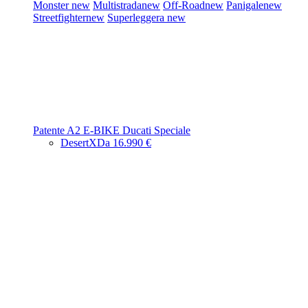
Monster
new
Multistrada
new
Off-Road
new
Panigale
new
Streetfighter
new
Superleggera
new
Patente A2
E-BIKE
Ducati Speciale
DesertX
Da 16.990 €