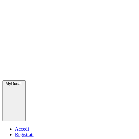
MyDucati
Accedi
Registrati