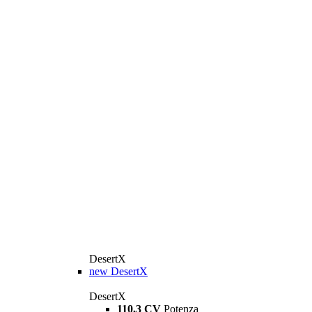
DesertX
new
DesertX
DesertX
110,3 CV
Potenza