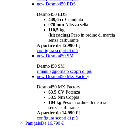
new
Desmo450 EDS
Desmo450 EDS
449,6 cc
Cilindrata
970 mm
Altezza sella
110,5 kg
(kit racing)
Peso in ordine di marcia
senza carburante
A partire da 12.990 €
i
configura
scopri di più
new
Desmo450 SM
Desmo450 SM
rimani aggiornato
scopri di più
new
Desmo450 MX Factory
Desmo450 MX Factory
63,5 CV
Potenza
53,5 Nm
Coppia
104 kg
Peso in ordine di marcia
senza carburante
A partire da 14.990 €
i
configura
scopri di più
Panigale
Da 16.790 €