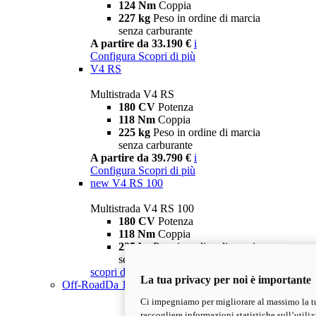
124 Nm
Coppia
227 kg
Peso in ordine di marcia
senza carburante
A partire da 33.190 €
i
Configura
Scopri di più
V4 RS
Multistrada V4 RS
180 CV
Potenza
118 Nm
Coppia
225 kg
Peso in ordine di marcia
senza carburante
A partire da 39.790 €
i
Configura
Scopri di più
new
V4 RS 100
Multistrada V4 RS 100
180 CV
Potenza
118 Nm
Coppia
225 kg
Peso in ordine di marcia
senza carburante
scopri di più
La tua privacy per noi è importante
Off-Road
Da 11.790 €
Ci impegniamo per migliorare al massimo la tu
raccogliere informazioni statistiche sull’utilizz