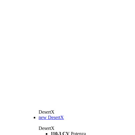
DesertX
new
DesertX
DesertX
110,3 CV
Potenza