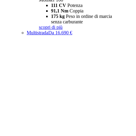
111 CV
Potenza
91,1 Nm
Coppia
175 kg
Peso in ordine di marcia
senza carburante
scopri di più
Multistrada
Da 16.690 €