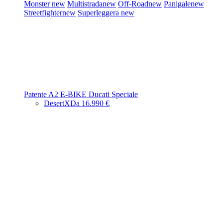
Monster
new
Multistrada
new
Off-Road
new
Panigale
new
Streetfighter
new
Superleggera
new
Patente A2
E-BIKE
Ducati Speciale
DesertX
Da 16.990 €