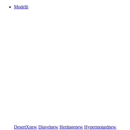
Modelli
DesertX
new
Diavel
new
Heritage
new
Hypermotard
new