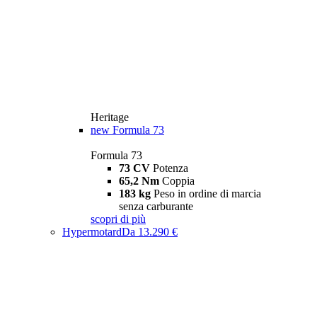
Heritage
new
Formula 73
Formula 73
73 CV
Potenza
65,2 Nm
Coppia
183 kg
Peso in ordine di marcia
senza carburante
scopri di più
Hypermotard
Da 13.290 €