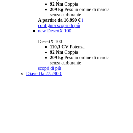
92 Nm
Coppia
209 kg
Peso in ordine di marcia
senza carburante
A partire da 16.990 €
i
configura
scopri di più
new
DesertX 100
DesertX 100
110,3 CV
Potenza
92 Nm
Coppia
209 kg
Peso in ordine di marcia
senza carburante
scopri di più
Diavel
Da 27.290 €