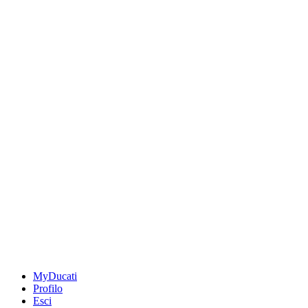
MyDucati
Profilo
Esci