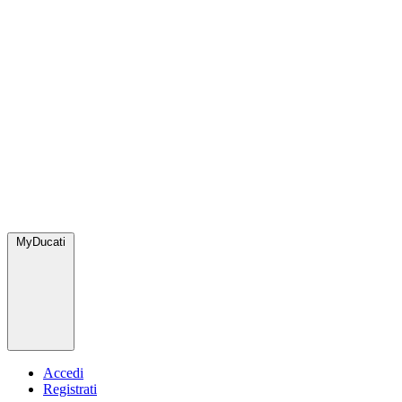
MyDucati
Accedi
Registrati