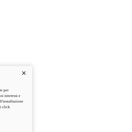
ie per
oi interessi e
ll'installazione
i click