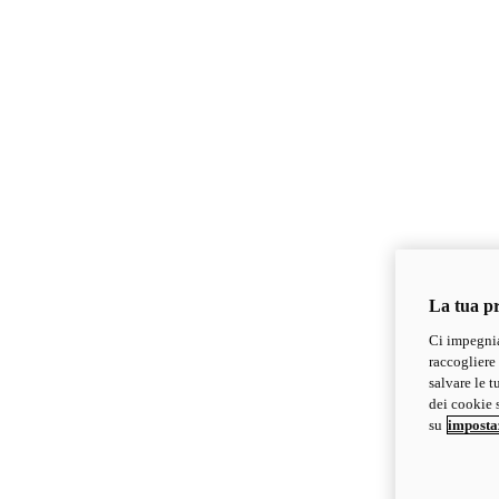
La tua pr
Ci impegnia
raccogliere 
salvare le t
dei cookie s
su
imposta