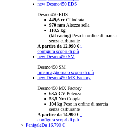
new
Desmo450 EDS
Desmo450 EDS
449,6 cc
Cilindrata
970 mm
Altezza sella
110,5 kg
(kit racing)
Peso in ordine di marcia
senza carburante
A partire da 12.990 €
i
configura
scopri di più
new
Desmo450 SM
Desmo450 SM
rimani aggiornato
scopri di più
new
Desmo450 MX Factory
Desmo450 MX Factory
63,5 CV
Potenza
53,5 Nm
Coppia
104 kg
Peso in ordine di marcia
senza carburante
A partire da 14.990 €
i
configura
scopri di più
Panigale
Da 16.790 €