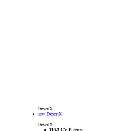
DesertX
new
DesertX
DesertX
110,3 CV
Potenza