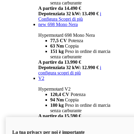
senza carburante
A partire da 14.490 €
Depotenziata 32 kW: 13.490 €
i
Configura
Scopri di più
new
698 Mono Nera
Hypermotard 698 Mono Nera
77,5 CV
Potenza
63 Nm
Coppia
151 kg
Peso in ordine di marcia
senza carburante
A partire da 13.990 €
Depotenziata 32 kW: 12.990 €
i
configura
scopri di più
V2
Hypermotard V2
120,4 CV
Potenza
94 Nm
Coppia
180 kg
Peso in ordine di marcia
senza carburante
A partire da 15.590 €
Depotenziata 35 kW: 14.590 €
i
configura
scopri di più
La tua privacy per noi è importante
V2 SP