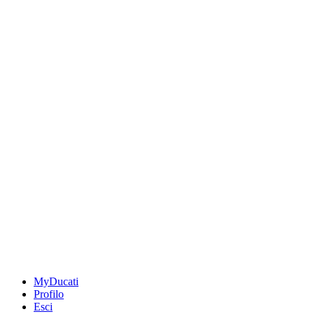
MyDucati
Profilo
Esci