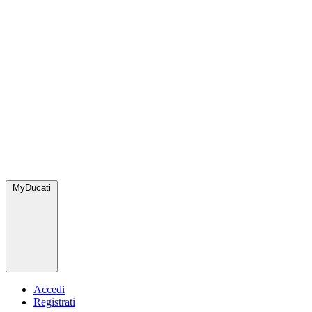
MyDucati
Accedi
Registrati