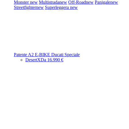
Monster
new
Multistrada
new
Off-Road
new
Panigale
new
Streetfighter
new
Superleggera
new
Patente A2
E-BIKE
Ducati Speciale
DesertX
Da 16.990 €