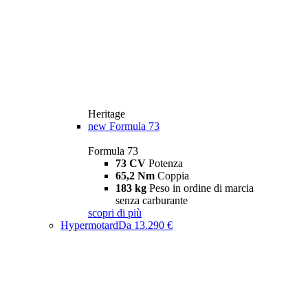
Heritage
new
Formula 73
Formula 73
73 CV
Potenza
65,2 Nm
Coppia
183 kg
Peso in ordine di marcia
senza carburante
scopri di più
Hypermotard
Da 13.290 €