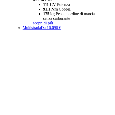
111 CV
Potenza
91,1 Nm
Coppia
175 kg
Peso in ordine di marcia
senza carburante
scopri di più
Multistrada
Da 16.690 €