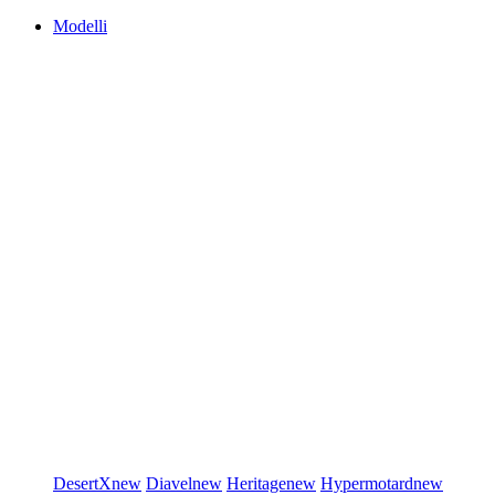
Modelli
DesertX
new
Diavel
new
Heritage
new
Hypermotard
new