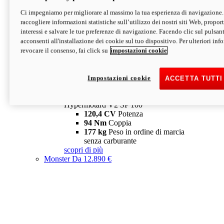
Ci impegniamo per migliorare al massimo la tua esperienza di navigazione.
Hypermotard V2 SP
raccogliere informazioni statistiche sull’utilizzo dei nostri siti Web, proporti
120,4 CV
Potenza
interessi e salvare le tue preferenze di navigazione. Facendo clic sul pulsant
94 Nm
Coppia
acconsenti all'installazione dei cookie sul tuo dispositivo. Per ulteriori in
177 kg
Peso in ordine di marcia
revocare il consenso, fai click su
impostazioni cookie
senza carburante
A partire da 19.890 €
Depotenziata 35 kW: 18.890 €
i
configura
scopri di più
Impostazioni cookie
ACCETTA TUTTI
new
V2 SP 100
Hypermotard V2 SP 100
120,4 CV
Potenza
94 Nm
Coppia
177 kg
Peso in ordine di marcia
senza carburante
scopri di più
Monster
Da 12.890 €