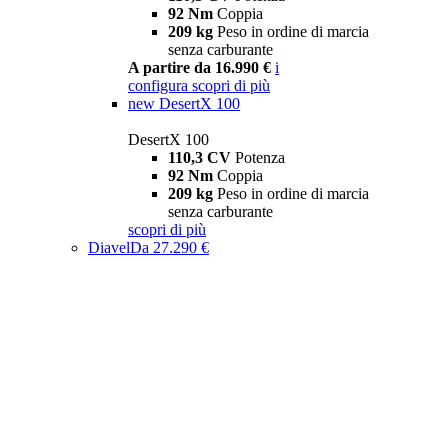
92 Nm
Coppia
209 kg
Peso in ordine di marcia
senza carburante
A partire da 16.990 €
i
configura
scopri di più
new
DesertX 100
DesertX 100
110,3 CV
Potenza
92 Nm
Coppia
209 kg
Peso in ordine di marcia
senza carburante
scopri di più
Diavel
Da 27.290 €