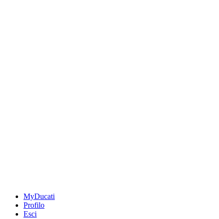
MyDucati
Profilo
Esci