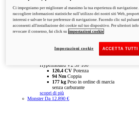
Ci impegniamo per migliorare al massimo la tua esperienza di navigazione.
Hypermotard V2 SP
raccogliere informazioni statistiche sull’utilizzo dei nostri siti Web, proporti
120,4 CV
Potenza
interessi e salvare le tue preferenze di navigazione. Facendo clic sul pulsant
94 Nm
Coppia
acconsenti all'installazione dei cookie sul tuo dispositivo. Per ulteriori in
177 kg
Peso in ordine di marcia
revocare il consenso, fai click su
impostazioni cookie
senza carburante
A partire da 19.890 €
Depotenziata 35 kW: 18.890 €
i
configura
scopri di più
Impostazioni cookie
ACCETTA TUTTI
new
V2 SP 100
Hypermotard V2 SP 100
120,4 CV
Potenza
94 Nm
Coppia
177 kg
Peso in ordine di marcia
senza carburante
scopri di più
Monster
Da 12.890 €