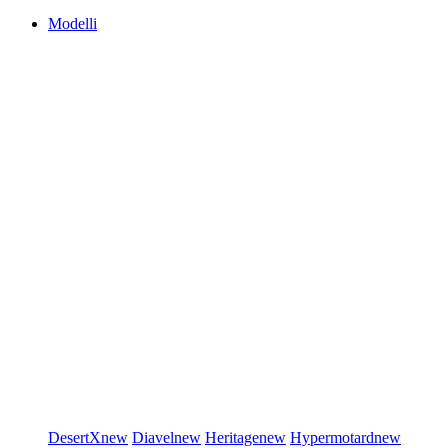
Modelli
DesertX
new
Diavel
new
Heritage
new
Hypermotard
new