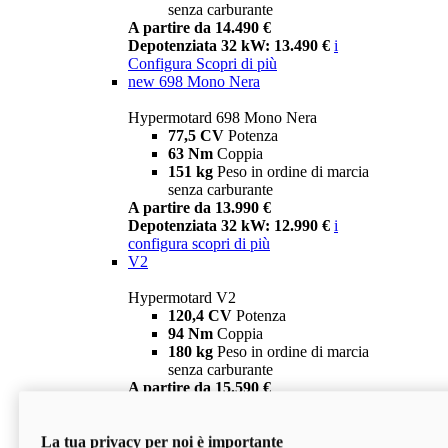
senza carburante
A partire da 14.490 €
Depotenziata 32 kW: 13.490 €
i
Configura
Scopri di più
new
698 Mono Nera
Hypermotard 698 Mono Nera
77,5 CV
Potenza
63 Nm
Coppia
151 kg
Peso in ordine di marcia
senza carburante
A partire da 13.990 €
Depotenziata 32 kW: 12.990 €
i
configura
scopri di più
V2
Hypermotard V2
120,4 CV
Potenza
94 Nm
Coppia
180 kg
Peso in ordine di marcia
senza carburante
A partire da 15.590 €
Depotenziata 35 kW: 14.590 €
i
configura
scopri di più
La tua privacy per noi è importante
V2 SP