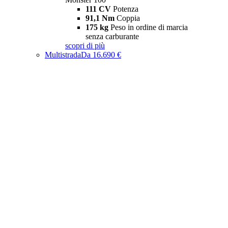
111 CV
Potenza
91,1 Nm
Coppia
175 kg
Peso in ordine di marcia
senza carburante
scopri di più
Multistrada
Da 16.690 €