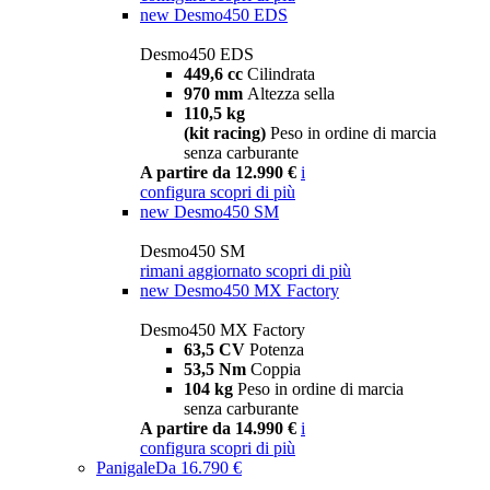
new
Desmo450 EDS
Desmo450 EDS
449,6 cc
Cilindrata
970 mm
Altezza sella
110,5 kg
(kit racing)
Peso in ordine di marcia
senza carburante
A partire da 12.990 €
i
configura
scopri di più
new
Desmo450 SM
Desmo450 SM
rimani aggiornato
scopri di più
new
Desmo450 MX Factory
Desmo450 MX Factory
63,5 CV
Potenza
53,5 Nm
Coppia
104 kg
Peso in ordine di marcia
senza carburante
A partire da 14.990 €
i
configura
scopri di più
Panigale
Da 16.790 €