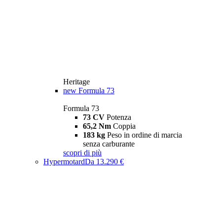
Heritage
new
Formula 73
Formula 73
73 CV
Potenza
65,2 Nm
Coppia
183 kg
Peso in ordine di marcia
senza carburante
scopri di più
Hypermotard
Da 13.290 €