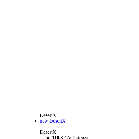
DesertX
new
DesertX
DesertX
110,3 CV
Potenza