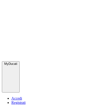
MyDucati
Accedi
Registrati