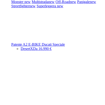
Monster
new
Multistrada
new
Off-Road
new
Panigale
new
Streetfighter
new
Superleggera
new
Patente A2
E-BIKE
Ducati Speciale
DesertX
Da 16.990 €