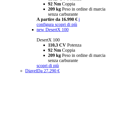
92 Nm
Coppia
209 kg
Peso in ordine di marcia
senza carburante
A partire da 16.990 €
i
configura
scopri di più
new
DesertX 100
DesertX 100
110,3 CV
Potenza
92 Nm
Coppia
209 kg
Peso in ordine di marcia
senza carburante
scopri di più
Diavel
Da 27.290 €