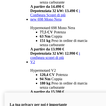
senza carburante
A partire da 14.490 €
Depotenziata 32 kW: 13.490 €
i
Configura
Scopri di più
new
698 Mono Nera
Hypermotard 698 Mono Nera
77,5 CV
Potenza
63 Nm
Coppia
151 kg
Peso in ordine di marcia
senza carburante
A partire da 13.990 €
Depotenziata 32 kW: 12.990 €
i
configura
scopri di più
V2
Hypermotard V2
120,4 CV
Potenza
94 Nm
Coppia
180 kg
Peso in ordine di marcia
senza carburante
A partire da 15.590 €
Depotenziata 35 kW: 14.590 €
i
configura
scopri di più
La tua privacy per noi è importante
V2 SP