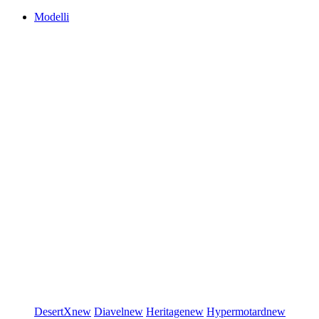
Modelli
DesertX
new
Diavel
new
Heritage
new
Hypermotard
new