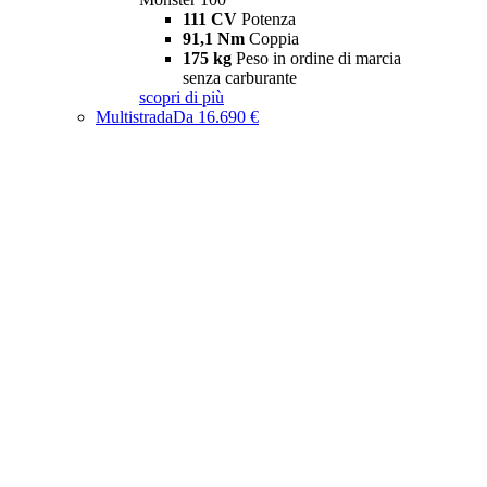
111 CV
Potenza
91,1 Nm
Coppia
175 kg
Peso in ordine di marcia
senza carburante
scopri di più
Multistrada
Da 16.690 €