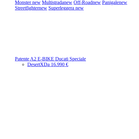
Monster
new
Multistrada
new
Off-Road
new
Panigale
new
Streetfighter
new
Superleggera
new
Patente A2
E-BIKE
Ducati Speciale
DesertX
Da 16.990 €