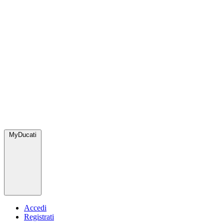
MyDucati
Accedi
Registrati