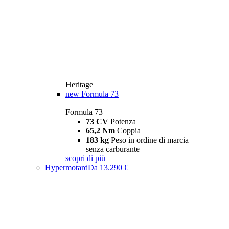
Heritage
new
Formula 73
Formula 73
73 CV
Potenza
65,2 Nm
Coppia
183 kg
Peso in ordine di marcia
senza carburante
scopri di più
Hypermotard
Da 13.290 €