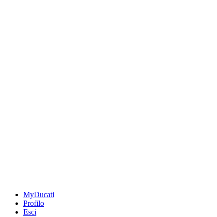
MyDucati
Profilo
Esci