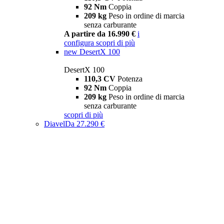
92 Nm
Coppia
209 kg
Peso in ordine di marcia
senza carburante
A partire da 16.990 €
i
configura
scopri di più
new
DesertX 100
DesertX 100
110,3 CV
Potenza
92 Nm
Coppia
209 kg
Peso in ordine di marcia
senza carburante
scopri di più
Diavel
Da 27.290 €