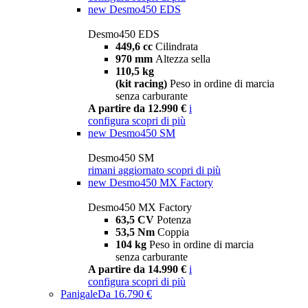
new
Desmo450 EDS
Desmo450 EDS
449,6 cc
Cilindrata
970 mm
Altezza sella
110,5 kg
(kit racing)
Peso in ordine di marcia
senza carburante
A partire da 12.990 €
i
configura
scopri di più
new
Desmo450 SM
Desmo450 SM
rimani aggiornato
scopri di più
new
Desmo450 MX Factory
Desmo450 MX Factory
63,5 CV
Potenza
53,5 Nm
Coppia
104 kg
Peso in ordine di marcia
senza carburante
A partire da 14.990 €
i
configura
scopri di più
Panigale
Da 16.790 €