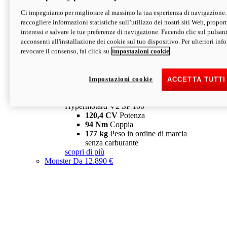
Ci impegniamo per migliorare al massimo la tua esperienza di navigazione.
Hypermotard V2 SP
raccogliere informazioni statistiche sull’utilizzo dei nostri siti Web, proporti
120,4 CV
Potenza
interessi e salvare le tue preferenze di navigazione. Facendo clic sul pulsant
94 Nm
Coppia
acconsenti all'installazione dei cookie sul tuo dispositivo. Per ulteriori in
177 kg
Peso in ordine di marcia
revocare il consenso, fai click su
impostazioni cookie
senza carburante
A partire da 19.890 €
Depotenziata 35 kW: 18.890 €
i
configura
scopri di più
Impostazioni cookie
ACCETTA TUTTI
new
V2 SP 100
Hypermotard V2 SP 100
120,4 CV
Potenza
94 Nm
Coppia
177 kg
Peso in ordine di marcia
senza carburante
scopri di più
Monster
Da 12.890 €