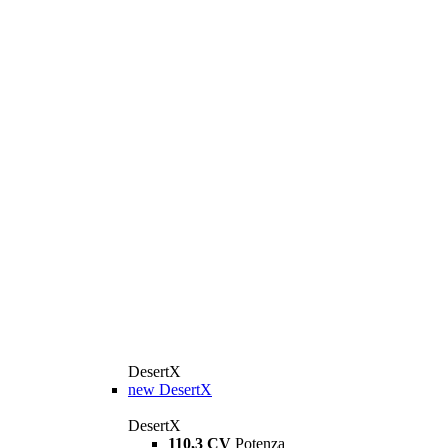
DesertX
new
DesertX
DesertX
110,3 CV
Potenza