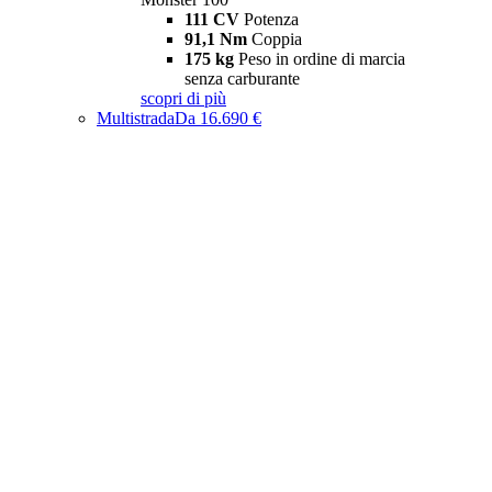
111 CV
Potenza
91,1 Nm
Coppia
175 kg
Peso in ordine di marcia
senza carburante
scopri di più
Multistrada
Da 16.690 €