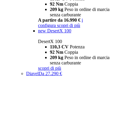
92 Nm
Coppia
209 kg
Peso in ordine di marcia
senza carburante
A partire da 16.990 €
i
configura
scopri di più
new
DesertX 100
DesertX 100
110,3 CV
Potenza
92 Nm
Coppia
209 kg
Peso in ordine di marcia
senza carburante
scopri di più
Diavel
Da 27.290 €