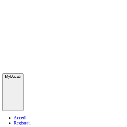
MyDucati
Accedi
Registrati