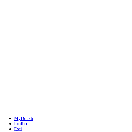
MyDucati
Profilo
Esci