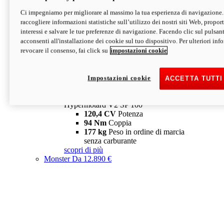
Ci impegniamo per migliorare al massimo la tua esperienza di navigazione.
Hypermotard V2 SP
raccogliere informazioni statistiche sull’utilizzo dei nostri siti Web, proporti
120,4 CV
Potenza
interessi e salvare le tue preferenze di navigazione. Facendo clic sul pulsant
94 Nm
Coppia
acconsenti all'installazione dei cookie sul tuo dispositivo. Per ulteriori in
177 kg
Peso in ordine di marcia
revocare il consenso, fai click su
impostazioni cookie
senza carburante
A partire da 19.890 €
Depotenziata 35 kW: 18.890 €
i
configura
scopri di più
Impostazioni cookie
ACCETTA TUTTI
new
V2 SP 100
Hypermotard V2 SP 100
120,4 CV
Potenza
94 Nm
Coppia
177 kg
Peso in ordine di marcia
senza carburante
scopri di più
Monster
Da 12.890 €