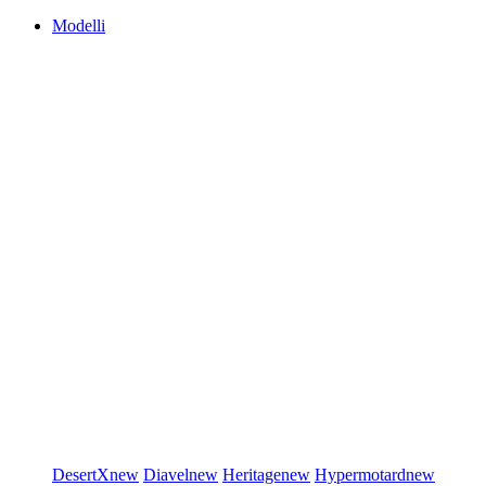
Modelli
DesertX
new
Diavel
new
Heritage
new
Hypermotard
new