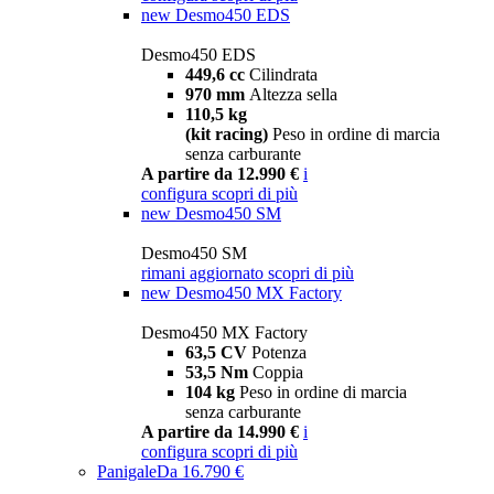
new
Desmo450 EDS
Desmo450 EDS
449,6 cc
Cilindrata
970 mm
Altezza sella
110,5 kg
(kit racing)
Peso in ordine di marcia
senza carburante
A partire da 12.990 €
i
configura
scopri di più
new
Desmo450 SM
Desmo450 SM
rimani aggiornato
scopri di più
new
Desmo450 MX Factory
Desmo450 MX Factory
63,5 CV
Potenza
53,5 Nm
Coppia
104 kg
Peso in ordine di marcia
senza carburante
A partire da 14.990 €
i
configura
scopri di più
Panigale
Da 16.790 €