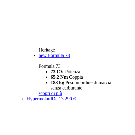
Heritage
new
Formula 73
Formula 73
73 CV
Potenza
65,2 Nm
Coppia
183 kg
Peso in ordine di marcia
senza carburante
scopri di più
Hypermotard
Da 13.290 €