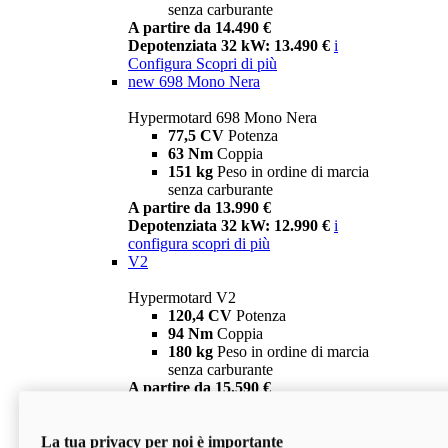
senza carburante
A partire da 14.490 €
Depotenziata 32 kW: 13.490 €
i
Configura
Scopri di più
new
698 Mono Nera
Hypermotard 698 Mono Nera
77,5 CV
Potenza
63 Nm
Coppia
151 kg
Peso in ordine di marcia
senza carburante
A partire da 13.990 €
Depotenziata 32 kW: 12.990 €
i
configura
scopri di più
V2
Hypermotard V2
120,4 CV
Potenza
94 Nm
Coppia
180 kg
Peso in ordine di marcia
senza carburante
A partire da 15.590 €
Depotenziata 35 kW: 14.590 €
i
configura
scopri di più
La tua privacy per noi è importante
V2 SP