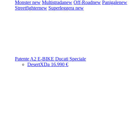
Monster
new
Multistrada
new
Off-Road
new
Panigale
new
Streetfighter
new
Superleggera
new
Patente A2
E-BIKE
Ducati Speciale
DesertX
Da 16.990 €