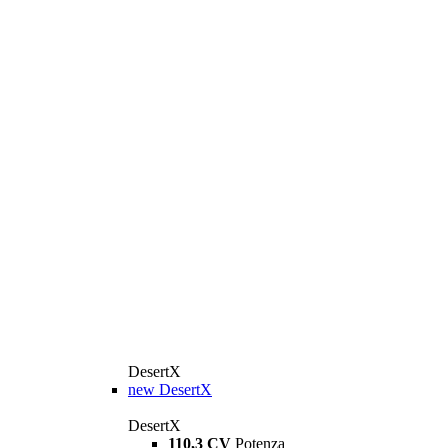
DesertX
new
DesertX
DesertX
110,3 CV
Potenza