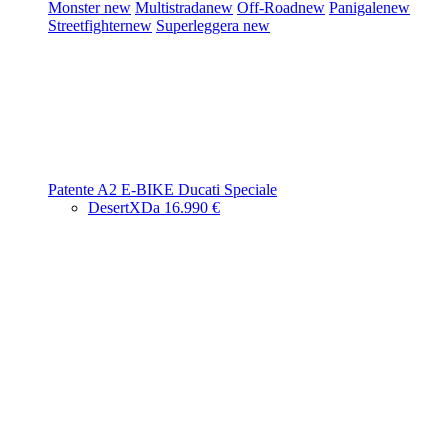
Monster
new
Multistrada
new
Off-Road
new
Panigale
new
Streetfighter
new
Superleggera
new
Patente A2
E-BIKE
Ducati Speciale
DesertX
Da 16.990 €