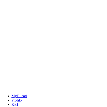
MyDucati
Profilo
Esci