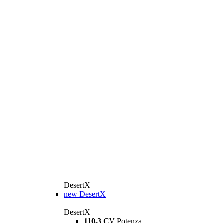
DesertX
new
DesertX
DesertX
110,3 CV
Potenza