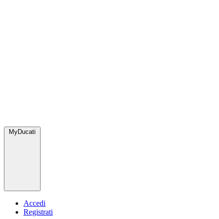
MyDucati
Accedi
Registrati