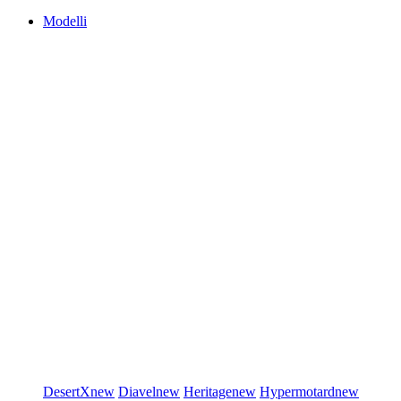
Modelli
DesertX
new
Diavel
new
Heritage
new
Hypermotard
new