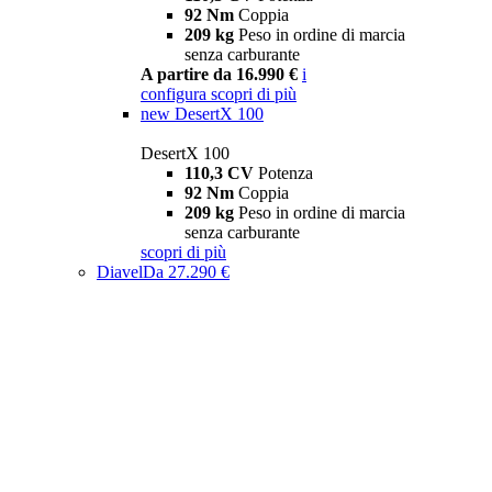
92 Nm
Coppia
209 kg
Peso in ordine di marcia
senza carburante
A partire da 16.990 €
i
configura
scopri di più
new
DesertX 100
DesertX 100
110,3 CV
Potenza
92 Nm
Coppia
209 kg
Peso in ordine di marcia
senza carburante
scopri di più
Diavel
Da 27.290 €