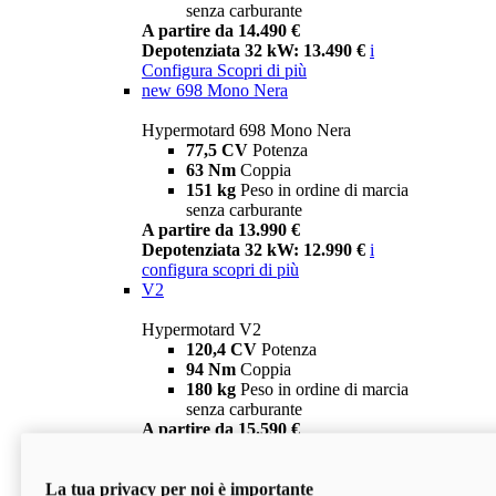
senza carburante
A partire da 14.490 €
Depotenziata 32 kW: 13.490 €
i
Configura
Scopri di più
new
698 Mono Nera
Hypermotard 698 Mono Nera
77,5 CV
Potenza
63 Nm
Coppia
151 kg
Peso in ordine di marcia
senza carburante
A partire da 13.990 €
Depotenziata 32 kW: 12.990 €
i
configura
scopri di più
V2
Hypermotard V2
120,4 CV
Potenza
94 Nm
Coppia
180 kg
Peso in ordine di marcia
senza carburante
A partire da 15.590 €
Depotenziata 35 kW: 14.590 €
i
configura
scopri di più
La tua privacy per noi è importante
V2 SP