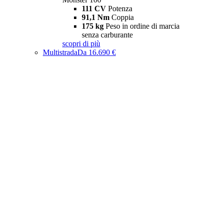
111 CV
Potenza
91,1 Nm
Coppia
175 kg
Peso in ordine di marcia
senza carburante
scopri di più
Multistrada
Da 16.690 €