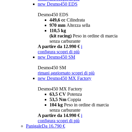
new
Desmo450 EDS
Desmo450 EDS
449,6 cc
Cilindrata
970 mm
Altezza sella
110,5 kg
(kit racing)
Peso in ordine di marcia
senza carburante
A partire da 12.990 €
i
configura
scopri di più
new
Desmo450 SM
Desmo450 SM
rimani aggiornato
scopri di più
new
Desmo450 MX Factory
Desmo450 MX Factory
63,5 CV
Potenza
53,5 Nm
Coppia
104 kg
Peso in ordine di marcia
senza carburante
A partire da 14.990 €
i
configura
scopri di più
Panigale
Da 16.790 €