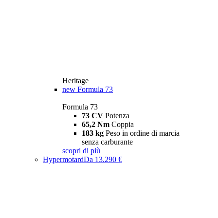
Heritage
new
Formula 73
Formula 73
73 CV
Potenza
65,2 Nm
Coppia
183 kg
Peso in ordine di marcia
senza carburante
scopri di più
Hypermotard
Da 13.290 €