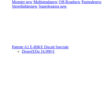
Monster
new
Multistrada
new
Off-Road
new
Panigale
new
Streetfighter
new
Superleggera
new
Patente A2
E-BIKE
Ducati Speciale
DesertX
Da 16.990 €