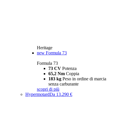
Heritage
new
Formula 73
Formula 73
73 CV
Potenza
65,2 Nm
Coppia
183 kg
Peso in ordine di marcia
senza carburante
scopri di più
Hypermotard
Da 13.290 €