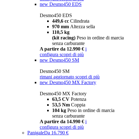
new
Desmo450 EDS
Desmo450 EDS
449,6 cc
Cilindrata
970 mm
Altezza sella
110,5 kg
(kit racing)
Peso in ordine di marcia
senza carburante
A partire da 12.990 €
i
configura
scopri di più
new
Desmo450 SM
Desmo450 SM
rimani aggiornato
scopri di più
new
Desmo450 MX Factory
Desmo450 MX Factory
63,5 CV
Potenza
53,5 Nm
Coppia
104 kg
Peso in ordine di marcia
senza carburante
A partire da 14.990 €
i
configura
scopri di più
Panigale
Da 16.790 €