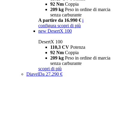
92 Nm
Coppia
209 kg
Peso in ordine di marcia
senza carburante
A partire da 16.990 €
i
configura
scopri di più
new
DesertX 100
DesertX 100
110,3 CV
Potenza
92 Nm
Coppia
209 kg
Peso in ordine di marcia
senza carburante
scopri di più
Diavel
Da 27.290 €