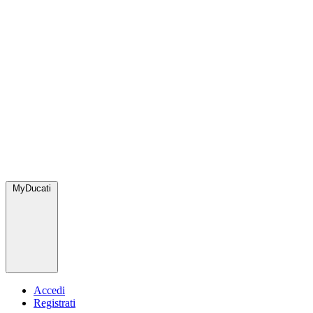
MyDucati
Accedi
Registrati