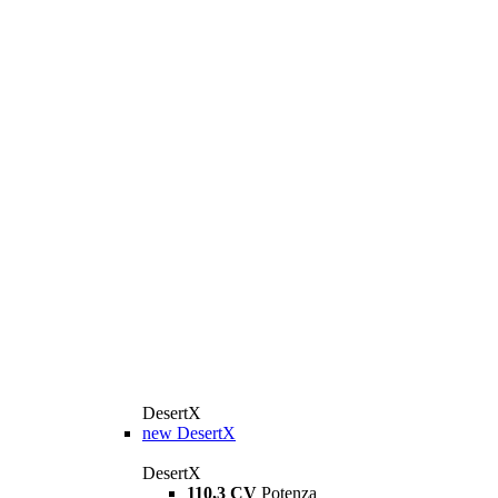
DesertX
new
DesertX
DesertX
110,3 CV
Potenza