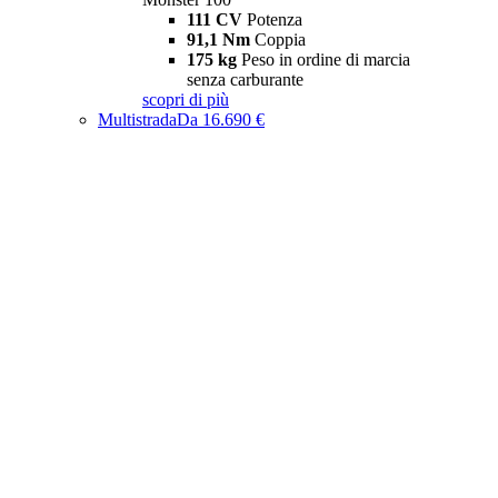
111 CV
Potenza
91,1 Nm
Coppia
175 kg
Peso in ordine di marcia
senza carburante
scopri di più
Multistrada
Da 16.690 €