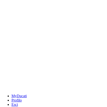
MyDucati
Profilo
Esci