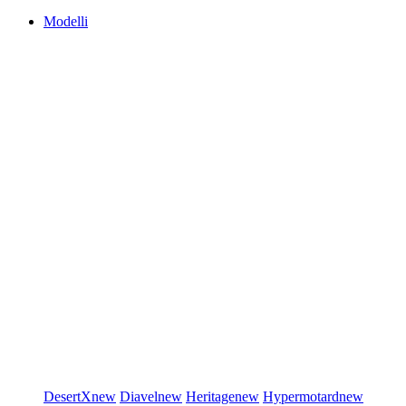
Modelli
DesertX
new
Diavel
new
Heritage
new
Hypermotard
new