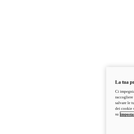
La tua pr
Ci impegnia
raccogliere 
salvare le t
dei cookie s
su
imposta