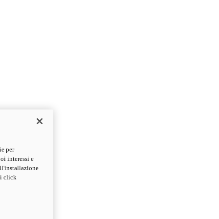
ie per
oi interessi e
ll'installazione
i click