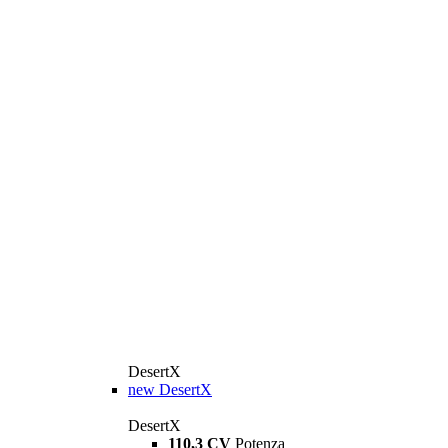
DesertX
new
DesertX
DesertX
110,3 CV
Potenza