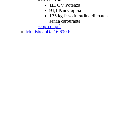
111 CV
Potenza
91,1 Nm
Coppia
175 kg
Peso in ordine di marcia
senza carburante
scopri di più
Multistrada
Da 16.690 €