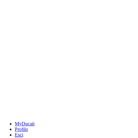
MyDucati
Profilo
Esci