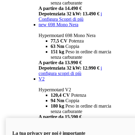
senza carburante
A partire da 14.490 €
Depotenziata 32 kW: 13.490 €
i
Configura
Scopri di più
new
698 Mono Nera
Hypermotard 698 Mono Nera
77,5 CV
Potenza
63 Nm
Coppia
151 kg
Peso in ordine di marcia
senza carburante
A partire da 13.990 €
Depotenziata 32 kW: 12.990 €
i
configura
scopri di più
V2
Hypermotard V2
120,4 CV
Potenza
94 Nm
Coppia
180 kg
Peso in ordine di marcia
senza carburante
A partire da 15.590 €
Depotenziata 35 kW: 14.590 €
i
configura
scopri di più
La tua privacy per noi è importante
V2 SP