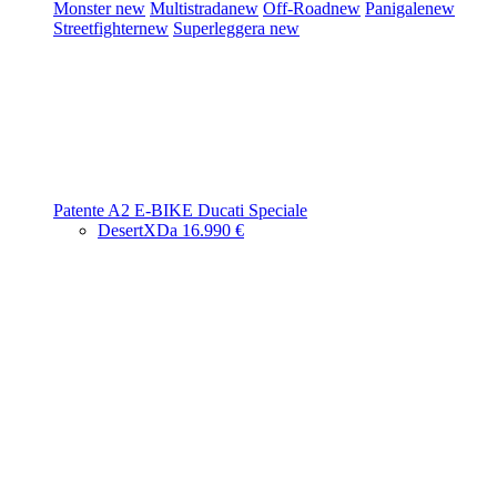
Monster
new
Multistrada
new
Off-Road
new
Panigale
new
Streetfighter
new
Superleggera
new
Patente A2
E-BIKE
Ducati Speciale
DesertX
Da 16.990 €