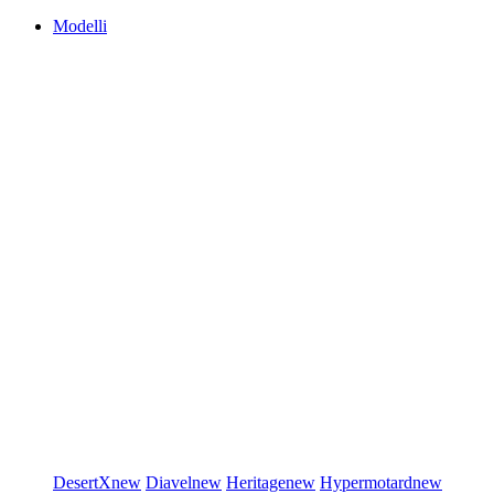
Modelli
DesertX
new
Diavel
new
Heritage
new
Hypermotard
new