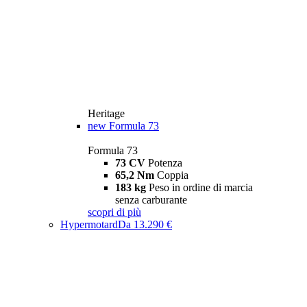
Heritage
new
Formula 73
Formula 73
73 CV
Potenza
65,2 Nm
Coppia
183 kg
Peso in ordine di marcia
senza carburante
scopri di più
Hypermotard
Da 13.290 €