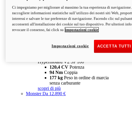
Ci impegniamo per migliorare al massimo la tua esperienza di navigazione.
Hypermotard V2 SP
raccogliere informazioni statistiche sull’utilizzo dei nostri siti Web, proporti
120,4 CV
Potenza
interessi e salvare le tue preferenze di navigazione. Facendo clic sul pulsant
94 Nm
Coppia
acconsenti all'installazione dei cookie sul tuo dispositivo. Per ulteriori in
177 kg
Peso in ordine di marcia
revocare il consenso, fai click su
impostazioni cookie
senza carburante
A partire da 19.890 €
Depotenziata 35 kW: 18.890 €
i
configura
scopri di più
Impostazioni cookie
ACCETTA TUTTI
new
V2 SP 100
Hypermotard V2 SP 100
120,4 CV
Potenza
94 Nm
Coppia
177 kg
Peso in ordine di marcia
senza carburante
scopri di più
Monster
Da 12.890 €