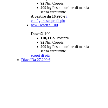
92 Nm
Coppia
209 kg
Peso in ordine di marcia
senza carburante
A partire da 16.990 €
i
configura
scopri di più
new
DesertX 100
DesertX 100
110,3 CV
Potenza
92 Nm
Coppia
209 kg
Peso in ordine di marcia
senza carburante
scopri di più
Diavel
Da 27.290 €