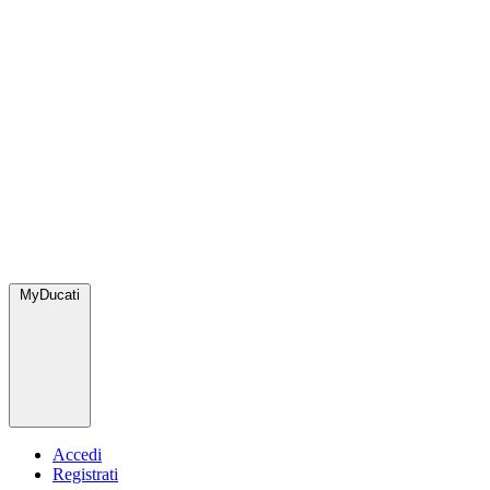
MyDucati
Accedi
Registrati