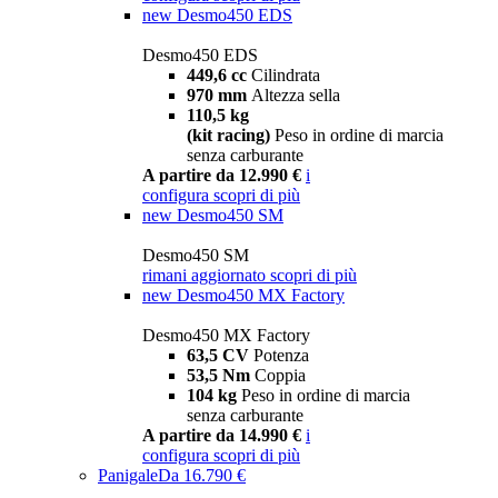
new
Desmo450 EDS
Desmo450 EDS
449,6 cc
Cilindrata
970 mm
Altezza sella
110,5 kg
(kit racing)
Peso in ordine di marcia
senza carburante
A partire da 12.990 €
i
configura
scopri di più
new
Desmo450 SM
Desmo450 SM
rimani aggiornato
scopri di più
new
Desmo450 MX Factory
Desmo450 MX Factory
63,5 CV
Potenza
53,5 Nm
Coppia
104 kg
Peso in ordine di marcia
senza carburante
A partire da 14.990 €
i
configura
scopri di più
Panigale
Da 16.790 €