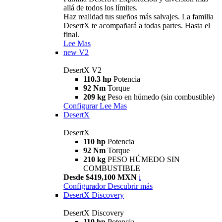
allá de todos los límites.
Haz realidad tus sueños más salvajes. La familia
DesertX te acompañará a todas partes. Hasta el
final.
Lee Mas
new
V2
DesertX V2
110.3 hp
Potencia
92 Nm
Torque
209 kg
Peso en húmedo (sin combustible)
Configurar
Lee Mas
DesertX
DesertX
110 hp
Potencia
92 Nm
Torque
210 kg
PESO HÚMEDO SIN
COMBUSTIBLE
Desde $419,100 MXN
i
Configurador
Descubrir más
DesertX Discovery
DesertX Discovery
110 hp
Potencia