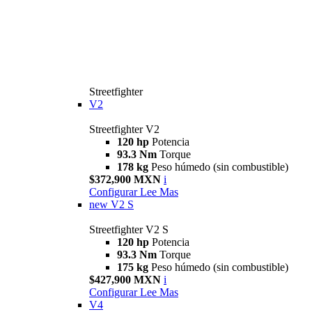
Streetfighter
V2
Streetfighter V2
120 hp
Potencia
93.3 Nm
Torque
178 kg
Peso húmedo (sin combustible)
$372,900 MXN
i
Configurar
Lee Mas
new
V2 S
Streetfighter V2 S
120 hp
Potencia
93.3 Nm
Torque
175 kg
Peso húmedo (sin combustible)
$427,900 MXN
i
Configurar
Lee Mas
V4