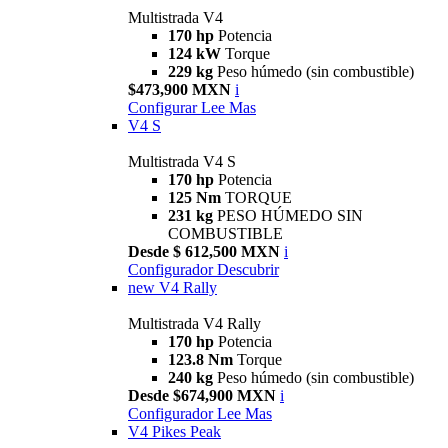
Multistrada V4
170 hp
Potencia
124 kW
Torque
229 kg
Peso húmedo (sin combustible)
$473,900 MXN
i
Configurar
Lee Mas
V4 S
Multistrada V4 S
170 hp
Potencia
125 Nm
TORQUE
231 kg
PESO HÚMEDO SIN
COMBUSTIBLE
Desde $ 612,500 MXN
i
Configurador
Descubrir
new
V4 Rally
Multistrada V4 Rally
170 hp
Potencia
123.8 Nm
Torque
240 kg
Peso húmedo (sin combustible)
Desde $674,900 MXN
i
Configurador
Lee Mas
V4 Pikes Peak