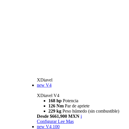
XDiavel
new
V4
XDiavel V4
168 hp
Potencia
126 Nm
Par de apriete
229 kg
Peso húmedo (sin combustible)
Desde $661,900 MXN
i
Configurar
Lee Mas
new
V4 100