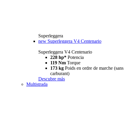
Superleggera
new
Superleggera V4 Centenario
Superleggera V4 Centenario
228 hp*
Potencia
119 Nm
Torque
173 kg
Poids en ordre de marche (sans
carburant)
Descubre más
Multistrada