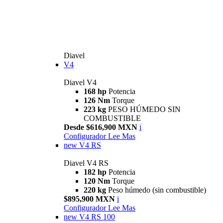
Diavel
V4
Diavel V4
168 hp
Potencia
126 Nm
Torque
223 kg
PESO HÚMEDO SIN
COMBUSTIBLE
Desde $616,900 MXN
i
Configurador
Lee Mas
new
V4 RS
Diavel V4 RS
182 hp
Potencia
120 Nm
Torque
220 kg
Peso húmedo (sin combustible)
$895,900 MXN
i
Configurador
Lee Mas
new
V4 RS 100