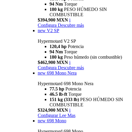
94 Nm
Torque
180 kg
PESO HÚMEDO SIN
COMBUSTIBLE
$394,900 MXN
i
Configura
Descubre más
new
V2 SP
Hypermotard V2 SP
120,4 hp
Potencia
94 Nm
Torque
180 kg
Peso húmedo (sin combustible)
$462,900 MXN
i
Configura
Descubre más
new
698 Mono Nera
Hypermotard 698 Mono Nera
77.5 hp
Potencia
46.5 lb-ft
Torque
151 kg (333 lb)
PESO HÚMEDO SIN
COMBUSTIBLE
$324,900 MXN
i
Configurar
Lee Mas
new
698 Mono
Hypermotard 698 Mono