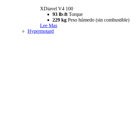
XDiavel V4 100
93 lb-ft
Torque
229 kg
Peso húmedo (sin combustible)
Lee Mas
Hypermotard