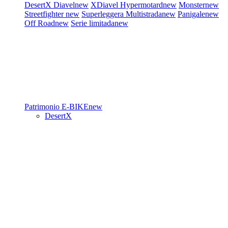
DesertX
Diavel
new
XDiavel
Hypermotard
new
Monster
new
Streetfighter
new
Superleggera
Multistrada
new
Panigale
new
Off Road
new
Serie limitada
new
Patrimonio
E-BIKE
new
DesertX