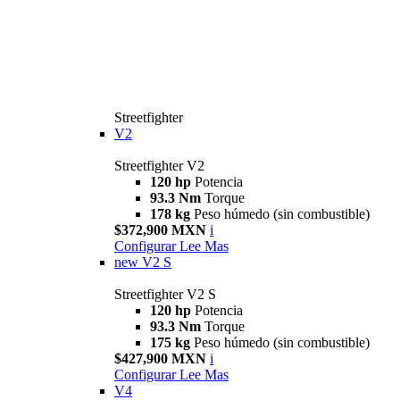
Streetfighter
V2
Streetfighter V2
120 hp
Potencia
93.3 Nm
Torque
178 kg
Peso húmedo (sin combustible)
$372,900 MXN
i
Configurar
Lee Mas
new
V2 S
Streetfighter V2 S
120 hp
Potencia
93.3 Nm
Torque
175 kg
Peso húmedo (sin combustible)
$427,900 MXN
i
Configurar
Lee Mas
V4