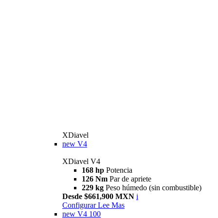
XDiavel
new
V4
XDiavel V4
168 hp
Potencia
126 Nm
Par de apriete
229 kg
Peso húmedo (sin combustible)
Desde $661,900 MXN
i
Configurar
Lee Mas
new
V4 100