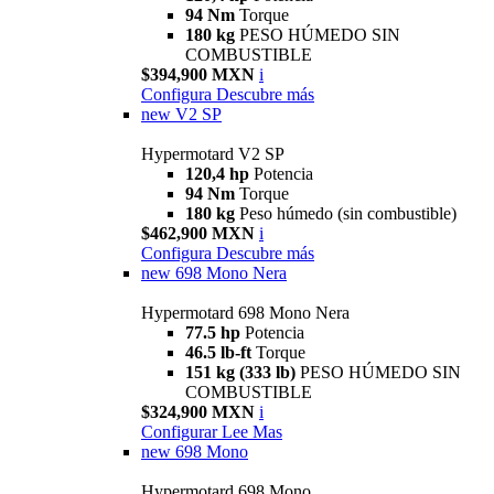
94 Nm
Torque
180 kg
PESO HÚMEDO SIN
COMBUSTIBLE
$394,900 MXN
i
Configura
Descubre más
new
V2 SP
Hypermotard V2 SP
120,4 hp
Potencia
94 Nm
Torque
180 kg
Peso húmedo (sin combustible)
$462,900 MXN
i
Configura
Descubre más
new
698 Mono Nera
Hypermotard 698 Mono Nera
77.5 hp
Potencia
46.5 lb-ft
Torque
151 kg (333 lb)
PESO HÚMEDO SIN
COMBUSTIBLE
$324,900 MXN
i
Configurar
Lee Mas
new
698 Mono
Hypermotard 698 Mono