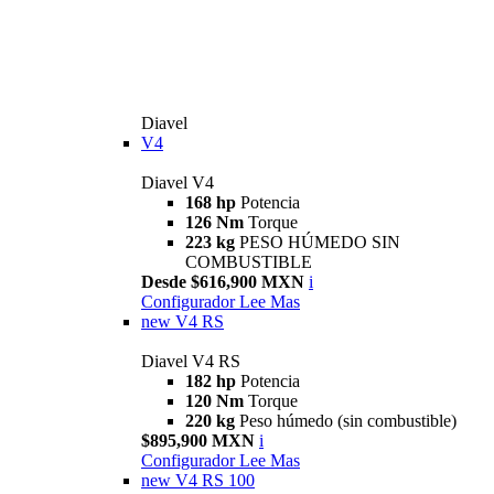
Diavel
V4
Diavel V4
168 hp
Potencia
126 Nm
Torque
223 kg
PESO HÚMEDO SIN
COMBUSTIBLE
Desde $616,900 MXN
i
Configurador
Lee Mas
new
V4 RS
Diavel V4 RS
182 hp
Potencia
120 Nm
Torque
220 kg
Peso húmedo (sin combustible)
$895,900 MXN
i
Configurador
Lee Mas
new
V4 RS 100