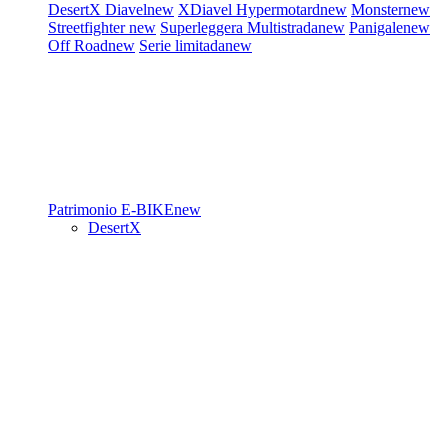
DesertX
Diavel
new
XDiavel
Hypermotard
new
Monster
new
Streetfighter
new
Superleggera
Multistrada
new
Panigale
new
Off Road
new
Serie limitada
new
Patrimonio
E-BIKE
new
DesertX