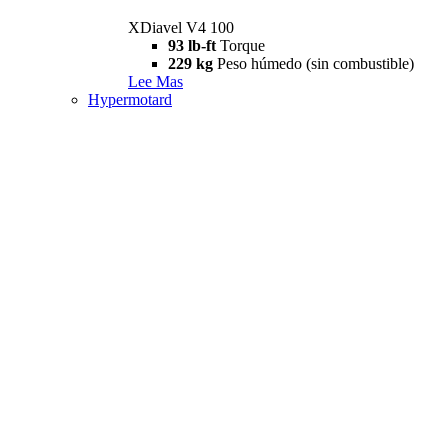
XDiavel V4 100
93 lb-ft
Torque
229 kg
Peso húmedo (sin combustible)
Lee Mas
Hypermotard