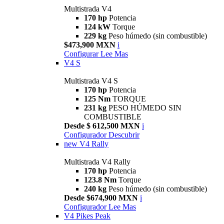
Multistrada V4
170 hp
Potencia
124 kW
Torque
229 kg
Peso húmedo (sin combustible)
$473,900 MXN
i
Configurar
Lee Mas
V4 S
Multistrada V4 S
170 hp
Potencia
125 Nm
TORQUE
231 kg
PESO HÚMEDO SIN
COMBUSTIBLE
Desde $ 612,500 MXN
i
Configurador
Descubrir
new
V4 Rally
Multistrada V4 Rally
170 hp
Potencia
123.8 Nm
Torque
240 kg
Peso húmedo (sin combustible)
Desde $674,900 MXN
i
Configurador
Lee Mas
V4 Pikes Peak