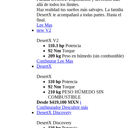
allá de todos los límites.
Haz realidad tus sueños más salvajes. La familia
DesertX te acompañará a todas partes. Hasta el
final.
Lee Mas
new
V2
DesertX V2
110.3 hp
Potencia
92 Nm
Torque
209 kg
Peso en húmedo (sin combustible)
Configurar
Lee Mas
DesertX
DesertX
110 hp
Potencia
92 Nm
Torque
210 kg
PESO HÚMEDO SIN
COMBUSTIBLE
Desde $419,100 MXN
i
Configurador
Descubrir más
DesertX Discovery
DesertX Discovery
110 hp
Potencia