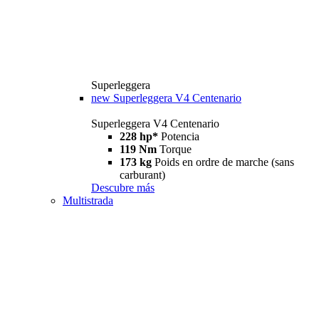
Superleggera
new
Superleggera V4 Centenario
Superleggera V4 Centenario
228 hp*
Potencia
119 Nm
Torque
173 kg
Poids en ordre de marche (sans
carburant)
Descubre más
Multistrada