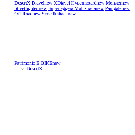
DesertX
Diavel
new
XDiavel
Hypermotard
new
Monster
new
Streetfighter
new
Superleggera
Multistrada
new
Panigale
new
Off Road
new
Serie limitada
new
Patrimonio
E-BIKE
new
DesertX