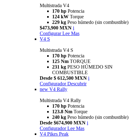
Multistrada V4
170 hp
Potencia
124 kW
Torque
229 kg
Peso húmedo (sin combustible)
$473,900 MXN
i
Configurar
Lee Mas
V4 S
Multistrada V4 S
170 hp
Potencia
125 Nm
TORQUE
231 kg
PESO HÚMEDO SIN
COMBUSTIBLE
Desde $ 612,500 MXN
i
Configurador
Descubrir
new
V4 Rally
Multistrada V4 Rally
170 hp
Potencia
123.8 Nm
Torque
240 kg
Peso húmedo (sin combustible)
Desde $674,900 MXN
i
Configurador
Lee Mas
V4 Pikes Peak