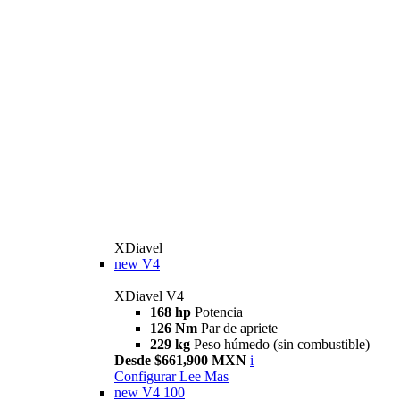
XDiavel
new
V4
XDiavel V4
168 hp
Potencia
126 Nm
Par de apriete
229 kg
Peso húmedo (sin combustible)
Desde $661,900 MXN
i
Configurar
Lee Mas
new
V4 100