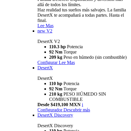
allá de todos los límites.
Haz realidad tus sueños más salvajes. La familia
DesertX te acompañará a todas partes. Hasta el
final.
Lee Mas
new
V2
DesertX V2
110.3 hp
Potencia
92 Nm
Torque
209 kg
Peso en húmedo (sin combustible)
Configurar
Lee Mas
DesertX
DesertX
110 hp
Potencia
92 Nm
Torque
210 kg
PESO HÚMEDO SIN
COMBUSTIBLE
Desde $419,100 MXN
i
Configurador
Descubrir más
DesertX Discovery
DesertX Discovery
110 hp
Potencia