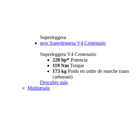
Superleggera
new
Superleggera V4 Centenario
Superleggera V4 Centenario
228 hp*
Potencia
119 Nm
Torque
173 kg
Poids en ordre de marche (sans
carburant)
Descubre más
Multistrada