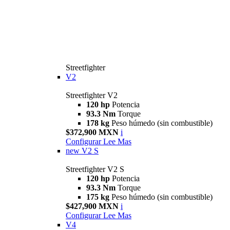
Streetfighter
V2
Streetfighter V2
120 hp
Potencia
93.3 Nm
Torque
178 kg
Peso húmedo (sin combustible)
$372,900 MXN
i
Configurar
Lee Mas
new
V2 S
Streetfighter V2 S
120 hp
Potencia
93.3 Nm
Torque
175 kg
Peso húmedo (sin combustible)
$427,900 MXN
i
Configurar
Lee Mas
V4