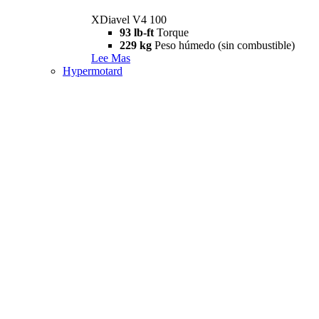
XDiavel V4 100
93 lb-ft
Torque
229 kg
Peso húmedo (sin combustible)
Lee Mas
Hypermotard