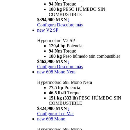
94 Nm
Torque
180 kg
PESO HÚMEDO SIN
COMBUSTIBLE
$394,900 MXN
i
Configura
Descubre más
new
V2 SP
Hypermotard V2 SP
120,4 hp
Potencia
94 Nm
Torque
180 kg
Peso húmedo (sin combustible)
$462,900 MXN
i
Configura
Descubre más
new
698 Mono Nera
Hypermotard 698 Mono Nera
77.5 hp
Potencia
46.5 lb-ft
Torque
151 kg (333 lb)
PESO HÚMEDO SIN
COMBUSTIBLE
$324,900 MXN
i
Configurar
Lee Mas
new
698 Mono
Hypermotard 698 Mono