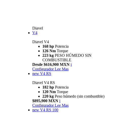
Diavel
V4
Diavel V4
168 hp
Potencia
126 Nm
Torque
223 kg
PESO HÚMEDO SIN
COMBUSTIBLE
Desde $616,900 MXN
i
Configurador
Lee Mas
new
V4 RS
Diavel V4 RS
182 hp
Potencia
120 Nm
Torque
220 kg
Peso húmedo (sin combustible)
$895,900 MXN
i
Configurador
Lee Mas
new
V4 RS 100