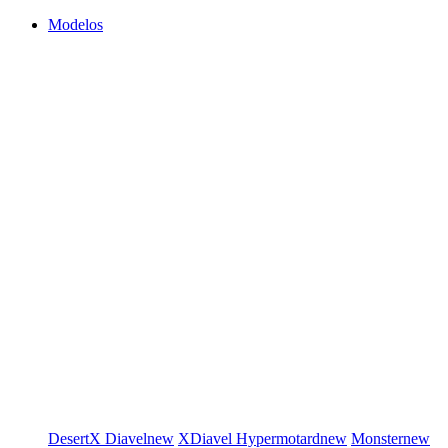
Modelos
DesertX
Diavel
new
XDiavel
Hypermotard
new
Monster
new