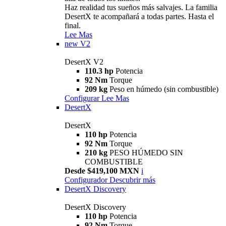
Haz realidad tus sueños más salvajes. La familia
DesertX te acompañará a todas partes. Hasta el
final.
Lee Mas
new
V2
DesertX V2
110.3 hp
Potencia
92 Nm
Torque
209 kg
Peso en húmedo (sin combustible)
Configurar
Lee Mas
DesertX
DesertX
110 hp
Potencia
92 Nm
Torque
210 kg
PESO HÚMEDO SIN
COMBUSTIBLE
Desde $419,100 MXN
i
Configurador
Descubrir más
DesertX Discovery
DesertX Discovery
110 hp
Potencia
92 Nm
Torque