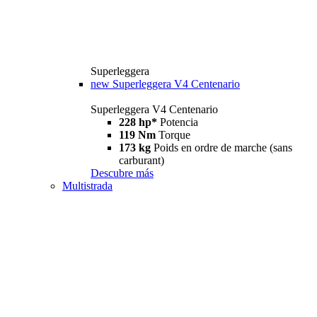
Superleggera
new
Superleggera V4 Centenario
Superleggera V4 Centenario
228 hp*
Potencia
119 Nm
Torque
173 kg
Poids en ordre de marche (sans
carburant)
Descubre más
Multistrada