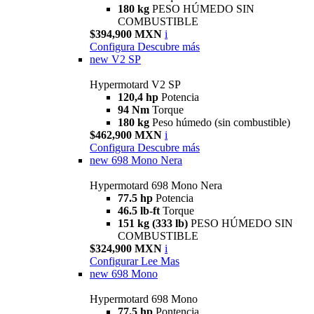
180 kg
PESO HÚMEDO SIN
COMBUSTIBLE
$394,900 MXN
i
Configura
Descubre más
new
V2 SP
Hypermotard V2 SP
120,4 hp
Potencia
94 Nm
Torque
180 kg
Peso húmedo (sin combustible)
$462,900 MXN
i
Configura
Descubre más
new
698 Mono Nera
Hypermotard 698 Mono Nera
77.5 hp
Potencia
46.5 lb-ft
Torque
151 kg (333 lb)
PESO HÚMEDO SIN
COMBUSTIBLE
$324,900 MXN
i
Configurar
Lee Mas
new
698 Mono
Hypermotard 698 Mono
77.5 hp
Pontencia