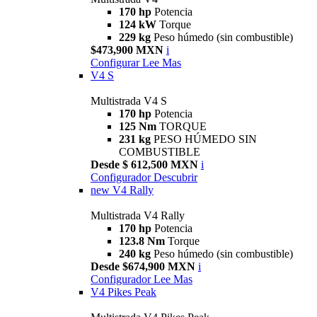
170 hp
Potencia
124 kW
Torque
229 kg
Peso húmedo (sin combustible)
$473,900 MXN
i
Configurar
Lee Mas
V4 S
Multistrada V4 S
170 hp
Potencia
125 Nm
TORQUE
231 kg
PESO HÚMEDO SIN
COMBUSTIBLE
Desde $ 612,500 MXN
i
Configurador
Descubrir
new
V4 Rally
Multistrada V4 Rally
170 hp
Potencia
123.8 Nm
Torque
240 kg
Peso húmedo (sin combustible)
Desde $674,900 MXN
i
Configurador
Lee Mas
V4 Pikes Peak