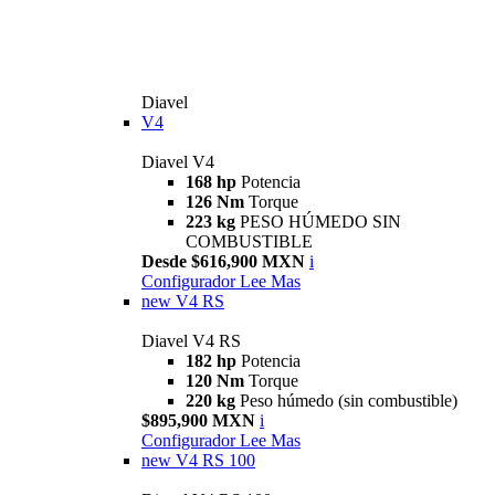
Diavel
V4
Diavel V4
168 hp
Potencia
126 Nm
Torque
223 kg
PESO HÚMEDO SIN
COMBUSTIBLE
Desde $616,900 MXN
i
Configurador
Lee Mas
new
V4 RS
Diavel V4 RS
182 hp
Potencia
120 Nm
Torque
220 kg
Peso húmedo (sin combustible)
$895,900 MXN
i
Configurador
Lee Mas
new
V4 RS 100