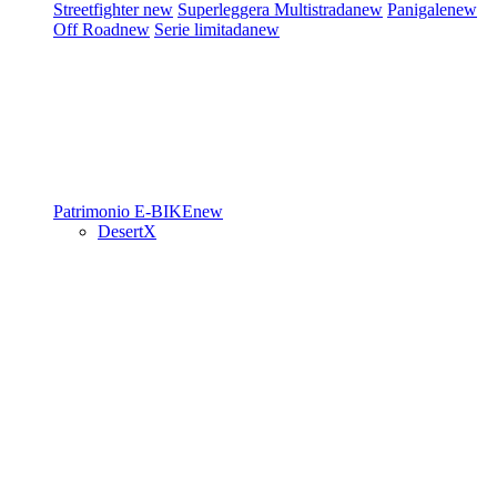
Streetfighter
new
Superleggera
Multistrada
new
Panigale
new
Off Road
new
Serie limitada
new
Patrimonio
E-BIKE
new
DesertX