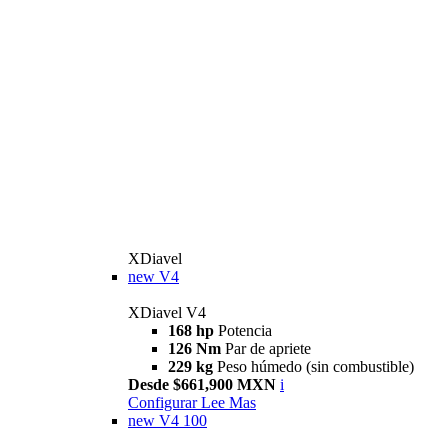
XDiavel
new
V4
XDiavel V4
168 hp
Potencia
126 Nm
Par de apriete
229 kg
Peso húmedo (sin combustible)
Desde $661,900 MXN
i
Configurar
Lee Mas
new
V4 100