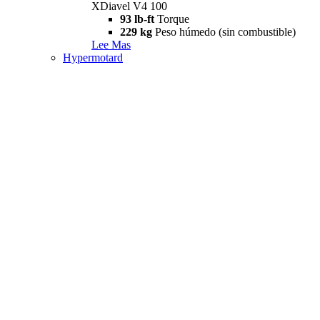
XDiavel V4 100
93 lb-ft
Torque
229 kg
Peso húmedo (sin combustible)
Lee Mas
Hypermotard