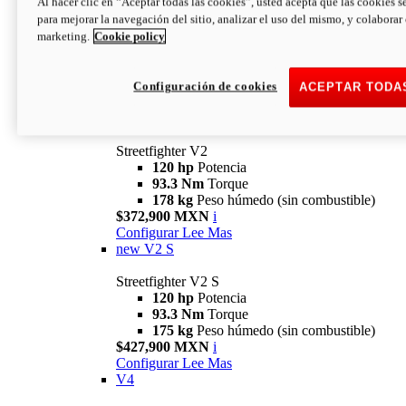
Al hacer clic en “Aceptar todas las cookies”, usted acepta que las cookies s
para mejorar la navegación del sitio, analizar el uso del mismo, y colaborar
marketing.
Cookie policy
Configuración de cookies
ACEPTAR TODA
Streetfighter
V2
Streetfighter V2
120 hp
Potencia
93.3 Nm
Torque
178 kg
Peso húmedo (sin combustible)
$372,900 MXN
i
Configurar
Lee Mas
new
V2 S
Streetfighter V2 S
120 hp
Potencia
93.3 Nm
Torque
175 kg
Peso húmedo (sin combustible)
$427,900 MXN
i
Configurar
Lee Mas
V4