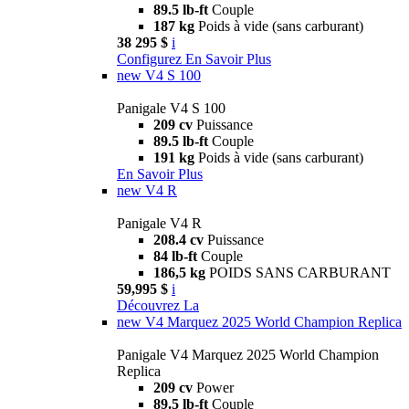
89.5 lb-ft
Couple
187 kg
Poids à vide (sans carburant)
38 295 $
i
Configurez
En Savoir Plus
new
V4 S 100
Panigale V4 S 100
209 cv
Puissance
89.5 lb-ft
Couple
191 kg
Poids à vide (sans carburant)
En Savoir Plus
new
V4 R
Panigale V4 R
208.4 cv
Puissance
84 lb-ft
Couple
186,5 kg
POIDS SANS CARBURANT
59,995 $
i
Découvrez La
new
V4 Marquez 2025 World Champion Replica
Panigale V4 Marquez 2025 World Champion
Replica
209 cv
Power
89.5 lb-ft
Couple