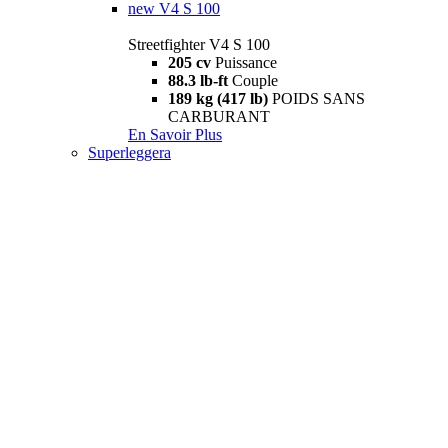
new
V4 S 100
Streetfighter V4 S 100
205 cv
Puissance
88.3 lb-ft
Couple
189 kg (417 lb)
POIDS SANS
CARBURANT
En Savoir Plus
Superleggera