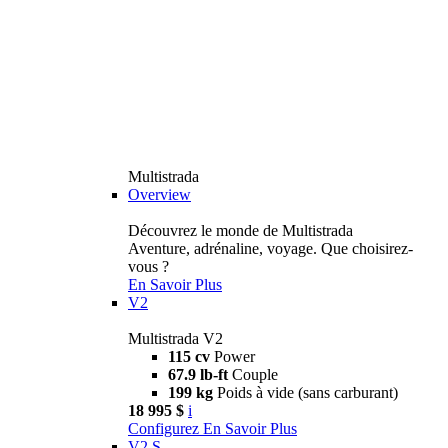
Multistrada
Overview
Découvrez le monde de Multistrada
Aventure, adrénaline, voyage. Que choisirez-
vous ?
En Savoir Plus
V2
Multistrada V2
115 cv
Power
67.9 lb-ft
Couple
199 kg
Poids à vide (sans carburant)
18 995 $
i
Configurez
En Savoir Plus
V2 S