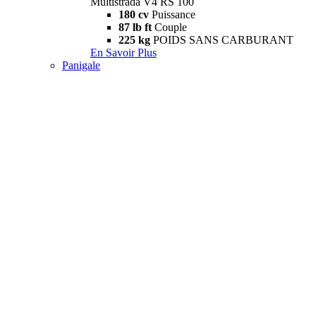
Multistrada V4 RS 100
180 cv
Puissance
87 lb ft
Couple
225 kg
POIDS SANS CARBURANT
En Savoir Plus
Panigale