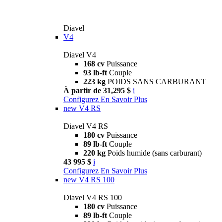
Diavel
V4
Diavel V4
168 cv
Puissance
93 lb-ft
Couple
223 kg
POIDS SANS CARBURANT
À partir de 31,295 $
i
Configurez
En Savoir Plus
new
V4 RS
Diavel V4 RS
180 cv
Puissance
89 lb-ft
Couple
220 kg
Poids humide (sans carburant)
43 995 $
i
Configurez
En Savoir Plus
new
V4 RS 100
Diavel V4 RS 100
180 cv
Puissance
89 lb-ft
Couple