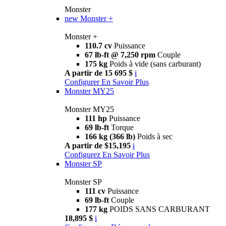
Monster
new
Monster +
Monster +
110.7 cv
Puissance
67 lb-ft @ 7,250 rpm
Couple
175 kg
Poids à vide (sans carburant)
A partir de 15 695 $
i
Configurer
En Savoir Plus
Monster MY25
Monster MY25
111 hp
Puissance
69 lb-ft
Torque
166 kg (366 lb)
Poids à sec
A partir de $15,195
i
Configurez
En Savoir Plus
Monster SP
Monster SP
111 cv
Puissance
69 lb-ft
Couple
177 kg
POIDS SANS CARBURANT
18,895 $
i