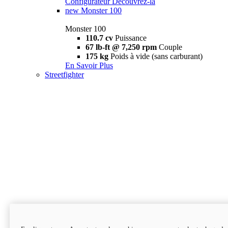
Configurateur
Découvrez-la
new
Monster 100
Monster 100
110.7 cv
Puissance
67 lb-ft @ 7,250 rpm
Couple
175 kg
Poids à vide (sans carburant)
En Savoir Plus
Streetfighter