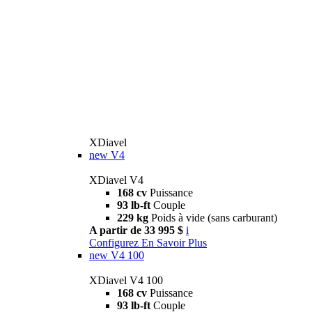
XDiavel
new
V4
XDiavel V4
168 cv
Puissance
93 lb-ft
Couple
229 kg
Poids à vide (sans carburant)
A partir de 33 995 $
i
Configurez
En Savoir Plus
new
V4 100
XDiavel V4 100
168 cv
Puissance
93 lb-ft
Couple