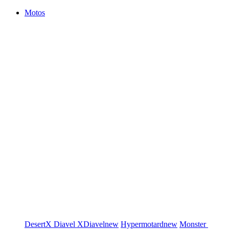
Motos
DesertX
Diavel
XDiavel
new
Hypermotard
new
Monster