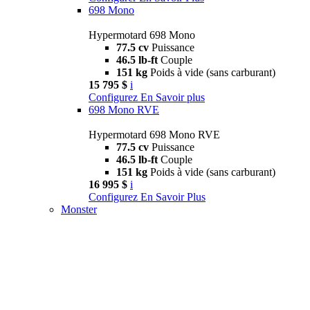
698 Mono
Hypermotard 698 Mono
77.5 cv
Puissance
46.5 lb-ft
Couple
151 kg
Poids à vide (sans carburant)
15 795 $
i
Configurez
En Savoir plus
698 Mono RVE
Hypermotard 698 Mono RVE
77.5 cv
Puissance
46.5 lb-ft
Couple
151 kg
Poids à vide (sans carburant)
16 995 $
i
Configurez
En Savoir Plus
Monster