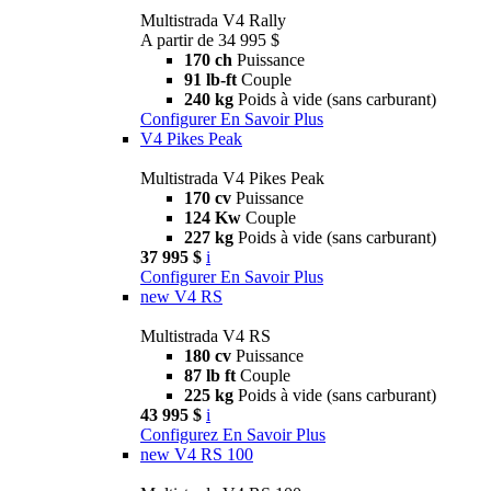
Multistrada V4 Rally
A partir de 34 995 $
170 ch
Puissance
91 lb-ft
Couple
240 kg
Poids à vide (sans carburant)
Configurer
En Savoir Plus
V4 Pikes Peak
Multistrada V4 Pikes Peak
170 cv
Puissance
124 Kw
Couple
227 kg
Poids à vide (sans carburant)
37 995 $
i
Configurer
En Savoir Plus
new
V4 RS
Multistrada V4 RS
180 cv
Puissance
87 lb ft
Couple
225 kg
Poids à vide (sans carburant)
43 995 $
i
Configurez
En Savoir Plus
new
V4 RS 100