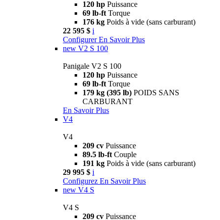
120 hp
Puissance
69 lb-ft
Torque
176 kg
Poids à vide (sans carburant)
22 595 $
i
Configurer
En Savoir Plus
new
V2 S 100
Panigale V2 S 100
120 hp
Puissance
69 lb-ft
Torque
179 kg (395 lb)
POIDS SANS
CARBURANT
En Savoir Plus
V4
V4
209 cv
Puissance
89.5 lb-ft
Couple
191 kg
Poids à vide (sans carburant)
29 995 $
i
Configurez
En Savoir Plus
new
V4 S
V4 S
209 cv
Puissance