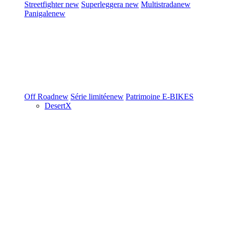
Streetfighter
new
Superleggera
new
Multistrada
new
Panigale
new
Off Road
new
Série limitée
new
Patrimoine
E-BIKES
DesertX