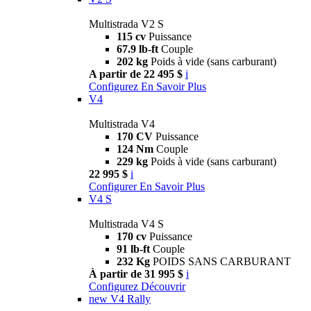
Multistrada V2 S
115 cv
Puissance
67.9 lb-ft
Couple
202 kg
Poids à vide (sans carburant)
A partir de 22 495 $
i
Configurez
En Savoir Plus
V4
Multistrada V4
170 CV
Puissance
124 Nm
Couple
229 kg
Poids à vide (sans carburant)
22 995 $
i
Configurer
En Savoir Plus
V4 S
Multistrada V4 S
170 cv
Puissance
91 lb-ft
Couple
232 Kg
POIDS SANS CARBURANT
À partir de 31 995 $
i
Configurez
Découvrir
new
V4 Rally