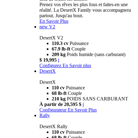
Prenez vos rêves les plus fous et faites-en une
réalité. La DesertX Family vous accompagnera
partout. Jusqu'au bout.
En Savoir Plus
new
V2
DesertX V2
110.3 cv
Puissance
67.9 lb-ft
Couple
209 kg
Poids humide (sans carburant)
$ 19,995
i
Configurez
En Savoir plus
DesertX
DesertX
110 cv
Puissance
68 lb-ft
Couple
210 kg
POIDS SANS CARBURANT
À partir de 20,595 $
i
Configurateur
En Savoir Plus
Rally
DesertX Rally
110 cv
Puissance
68 lb-ft
Couple