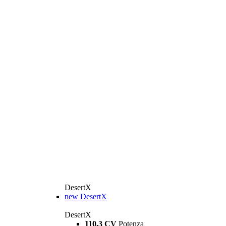
DesertX
new
DesertX
DesertX
110,3 CV
Potenza