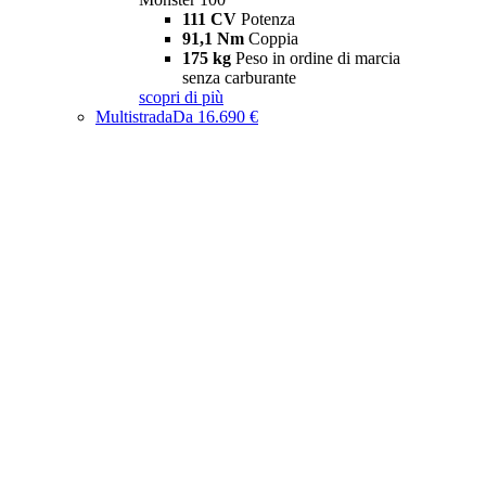
111 CV
Potenza
91,1 Nm
Coppia
175 kg
Peso in ordine di marcia
senza carburante
scopri di più
Multistrada
Da 16.690 €