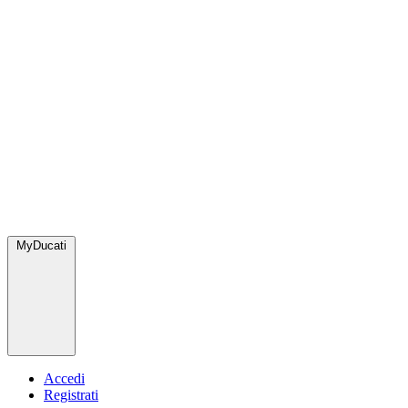
MyDucati
Accedi
Registrati