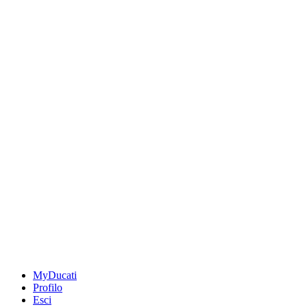
MyDucati
Profilo
Esci