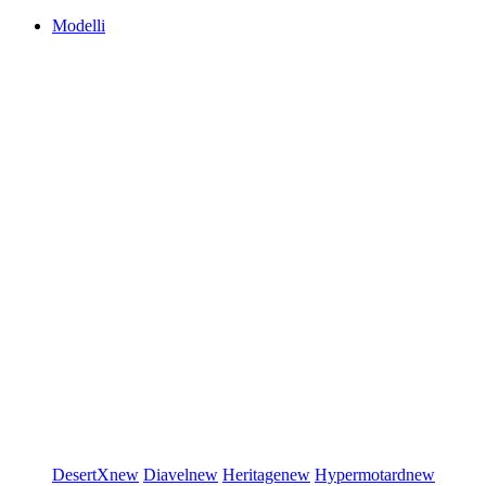
Modelli
DesertX
new
Diavel
new
Heritage
new
Hypermotard
new