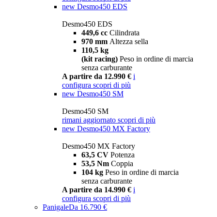
new
Desmo450 EDS
Desmo450 EDS
449,6 cc
Cilindrata
970 mm
Altezza sella
110,5 kg
(kit racing)
Peso in ordine di marcia
senza carburante
A partire da 12.990 €
i
configura
scopri di più
new
Desmo450 SM
Desmo450 SM
rimani aggiornato
scopri di più
new
Desmo450 MX Factory
Desmo450 MX Factory
63,5 CV
Potenza
53,5 Nm
Coppia
104 kg
Peso in ordine di marcia
senza carburante
A partire da 14.990 €
i
configura
scopri di più
Panigale
Da 16.790 €