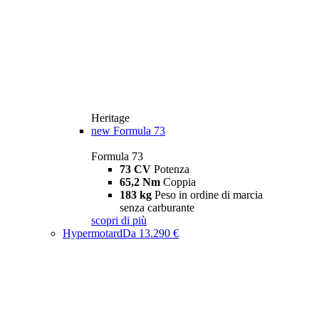
Heritage
new
Formula 73
Formula 73
73 CV
Potenza
65,2 Nm
Coppia
183 kg
Peso in ordine di marcia
senza carburante
scopri di più
Hypermotard
Da 13.290 €