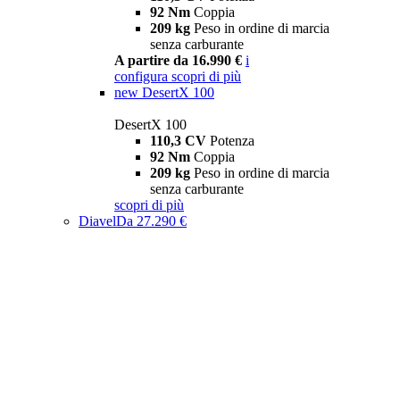
92 Nm
Coppia
209 kg
Peso in ordine di marcia
senza carburante
A partire da 16.990 €
i
configura
scopri di più
new
DesertX 100
DesertX 100
110,3 CV
Potenza
92 Nm
Coppia
209 kg
Peso in ordine di marcia
senza carburante
scopri di più
Diavel
Da 27.290 €