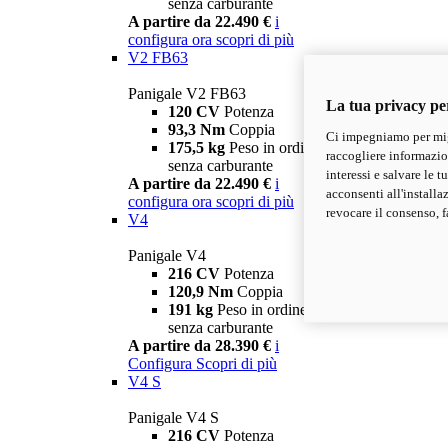
senza carburante
A partire da 22.490 €
i
configura ora
scopri di più
V2 FB63
Panigale V2 FB63
La tua privacy pe
120 CV
Potenza
93,3 Nm
Coppia
Ci impegniamo per migl
175,5 kg
Peso in ordine di marcia
raccogliere informazioni
senza carburante
interessi e salvare le 
A partire da 22.490 €
i
acconsenti all'installa
configura ora
scopri di più
revocare il consenso, f
V4
Panigale V4
216 CV
Potenza
120,9 Nm
Coppia
191 kg
Peso in ordine di marcia
senza carburante
A partire da 28.390 €
i
Configura
Scopri di più
V4 S
Panigale V4 S
216 CV
Potenza