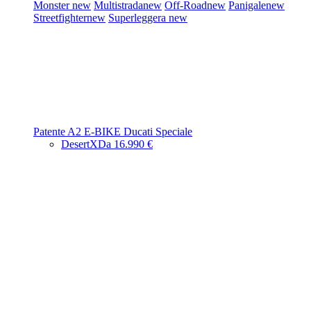
Monster
new
Multistrada
new
Off-Road
new
Panigale
new
Streetfighter
new
Superleggera
new
Patente A2
E-BIKE
Ducati Speciale
DesertX
Da 16.990 €