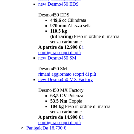
new
Desmo450 EDS
Desmo450 EDS
449,6 cc
Cilindrata
970 mm
Altezza sella
110,5 kg
(kit racing)
Peso in ordine di marcia
senza carburante
A partire da 12.990 €
i
configura
scopri di più
new
Desmo450 SM
Desmo450 SM
rimani aggiornato
scopri di più
new
Desmo450 MX Factory
Desmo450 MX Factory
63,5 CV
Potenza
53,5 Nm
Coppia
104 kg
Peso in ordine di marcia
senza carburante
A partire da 14.990 €
i
configura
scopri di più
Panigale
Da 16.790 €