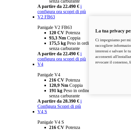
senza carburante
A partire da 22.490 €
i
configura ora
scopri di più
V2 FB63
Panigale V2 FB63
La tua privacy pe
120 CV
Potenza
93,3 Nm
Coppia
Ci impegniamo per migl
175,5 kg
Peso in ordine di marcia
raccogliere informazioni
senza carburante
interessi e salvare le 
A partire da 22.490 €
i
acconsenti all'installa
configura ora
scopri di più
revocare il consenso, f
V4
Panigale V4
216 CV
Potenza
120,9 Nm
Coppia
191 kg
Peso in ordine di marcia
senza carburante
A partire da 28.390 €
i
Configura
Scopri di più
V4 S
Panigale V4 S
216 CV
Potenza