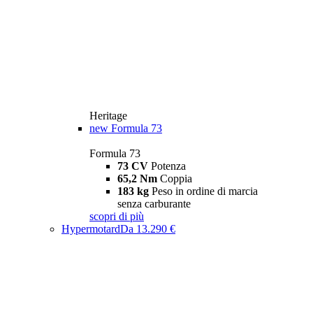
Heritage
new
Formula 73
Formula 73
73 CV
Potenza
65,2 Nm
Coppia
183 kg
Peso in ordine di marcia
senza carburante
scopri di più
Hypermotard
Da 13.290 €