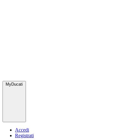
MyDucati
Accedi
Registrati