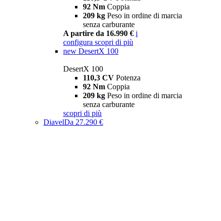
92 Nm
Coppia
209 kg
Peso in ordine di marcia
senza carburante
A partire da 16.990 €
i
configura
scopri di più
new
DesertX 100
DesertX 100
110,3 CV
Potenza
92 Nm
Coppia
209 kg
Peso in ordine di marcia
senza carburante
scopri di più
Diavel
Da 27.290 €