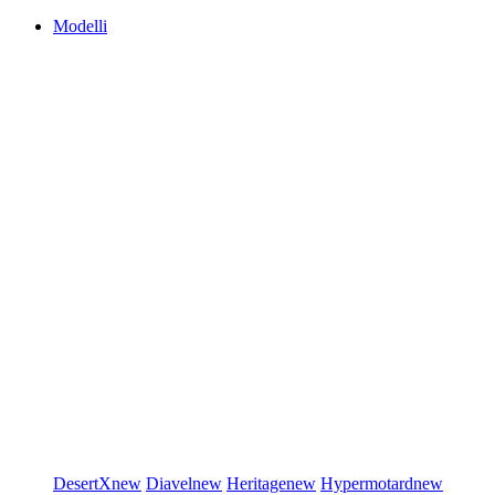
Modelli
DesertX
new
Diavel
new
Heritage
new
Hypermotard
new