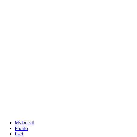
MyDucati
Profilo
Esci