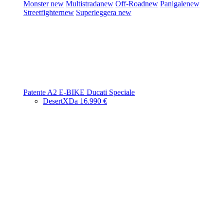
Monster
new
Multistrada
new
Off-Road
new
Panigale
new
Streetfighter
new
Superleggera
new
Patente A2
E-BIKE
Ducati Speciale
DesertX
Da 16.990 €