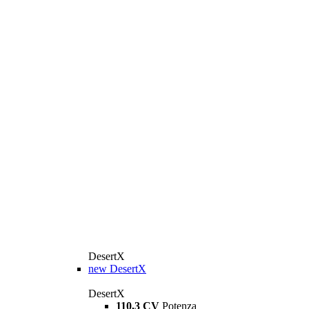
DesertX
new
DesertX
DesertX
110,3 CV
Potenza