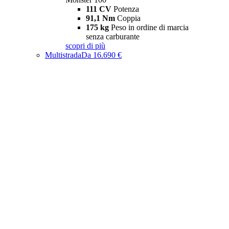
111 CV
Potenza
91,1 Nm
Coppia
175 kg
Peso in ordine di marcia
senza carburante
scopri di più
Multistrada
Da 16.690 €