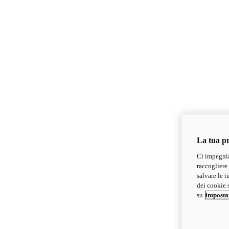
La tua pr
Ci impegnia
raccogliere 
salvare le t
dei cookie s
su
imposta