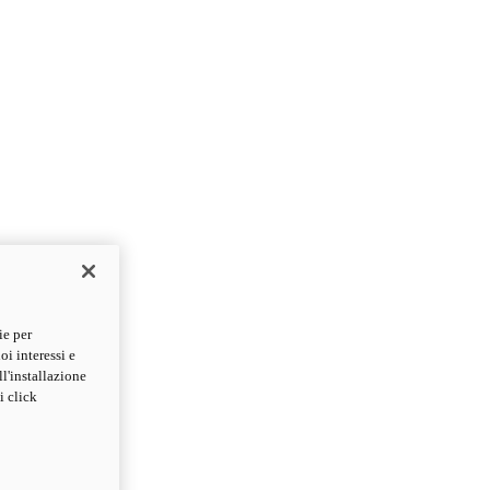
ie per
oi interessi e
ll'installazione
i click