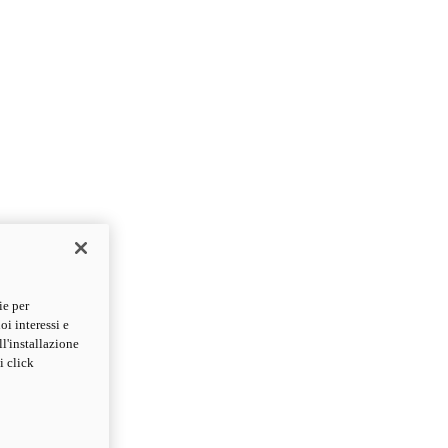
ie per
oi interessi e
ll'installazione
i click