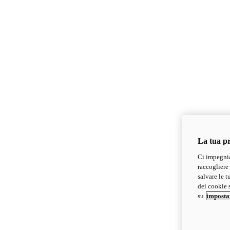
La tua pr
Ci impegnia
raccogliere 
salvare le t
dei cookie s
su
imposta