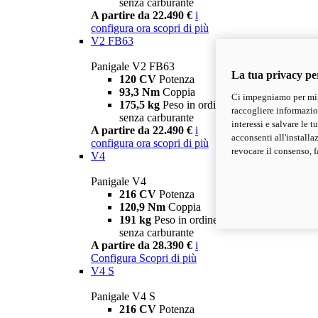
senza carburante
A partire da 22.490 €
i
configura ora
scopri di più
V2 FB63
Panigale V2 FB63
La tua privacy pe
120 CV
Potenza
93,3 Nm
Coppia
Ci impegniamo per migl
175,5 kg
Peso in ordine di marcia
raccogliere informazioni
senza carburante
interessi e salvare le 
A partire da 22.490 €
i
acconsenti all'installa
configura ora
scopri di più
revocare il consenso, f
V4
Panigale V4
216 CV
Potenza
120,9 Nm
Coppia
191 kg
Peso in ordine di marcia
senza carburante
A partire da 28.390 €
i
Configura
Scopri di più
V4 S
Panigale V4 S
216 CV
Potenza