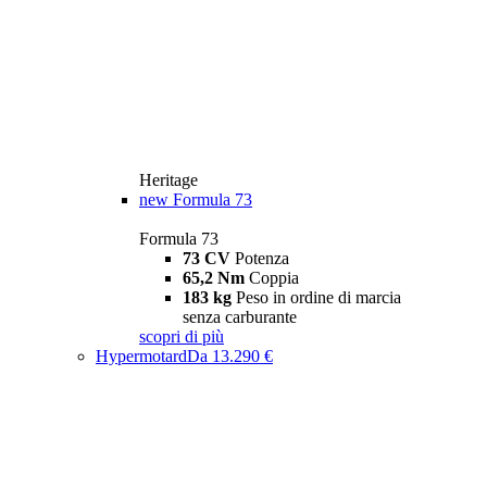
Heritage
new
Formula 73
Formula 73
73 CV
Potenza
65,2 Nm
Coppia
183 kg
Peso in ordine di marcia
senza carburante
scopri di più
Hypermotard
Da 13.290 €