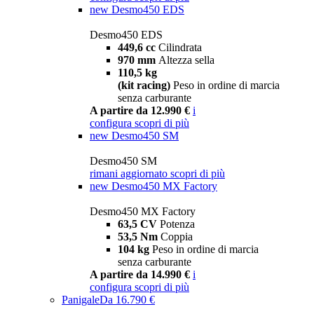
new
Desmo450 EDS
Desmo450 EDS
449,6 cc
Cilindrata
970 mm
Altezza sella
110,5 kg
(kit racing)
Peso in ordine di marcia
senza carburante
A partire da 12.990 €
i
configura
scopri di più
new
Desmo450 SM
Desmo450 SM
rimani aggiornato
scopri di più
new
Desmo450 MX Factory
Desmo450 MX Factory
63,5 CV
Potenza
53,5 Nm
Coppia
104 kg
Peso in ordine di marcia
senza carburante
A partire da 14.990 €
i
configura
scopri di più
Panigale
Da 16.790 €