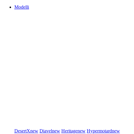
Modelli
DesertX
new
Diavel
new
Heritage
new
Hypermotard
new