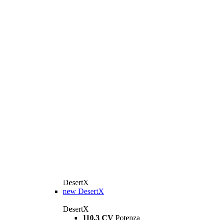
DesertX
new
DesertX
DesertX
110,3 CV
Potenza