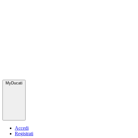
MyDucati
Accedi
Registrati