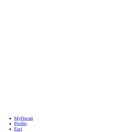
MyDucati
Profilo
Esci