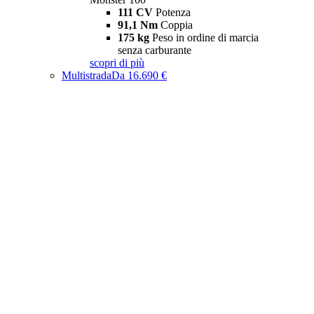
111 CV
Potenza
91,1 Nm
Coppia
175 kg
Peso in ordine di marcia
senza carburante
scopri di più
Multistrada
Da 16.690 €