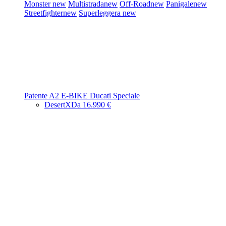
Monster
new
Multistrada
new
Off-Road
new
Panigale
new
Streetfighter
new
Superleggera
new
Patente A2
E-BIKE
Ducati Speciale
DesertX
Da 16.990 €