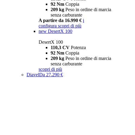
92 Nm
Coppia
209 kg
Peso in ordine di marcia
senza carburante
A partire da 16.990 €
i
configura
scopri di più
new
DesertX 100
DesertX 100
110,3 CV
Potenza
92 Nm
Coppia
209 kg
Peso in ordine di marcia
senza carburante
scopri di più
Diavel
Da 27.290 €