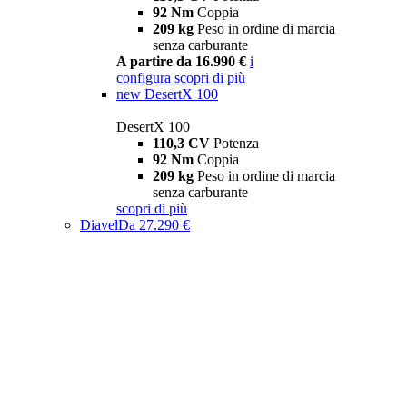
92 Nm
Coppia
209 kg
Peso in ordine di marcia
senza carburante
A partire da 16.990 €
i
configura
scopri di più
new
DesertX 100
DesertX 100
110,3 CV
Potenza
92 Nm
Coppia
209 kg
Peso in ordine di marcia
senza carburante
scopri di più
Diavel
Da 27.290 €