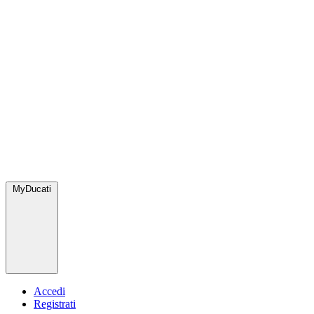
MyDucati
Accedi
Registrati