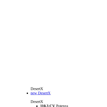
DesertX
new
DesertX
DesertX
110,3 CV
Potenza