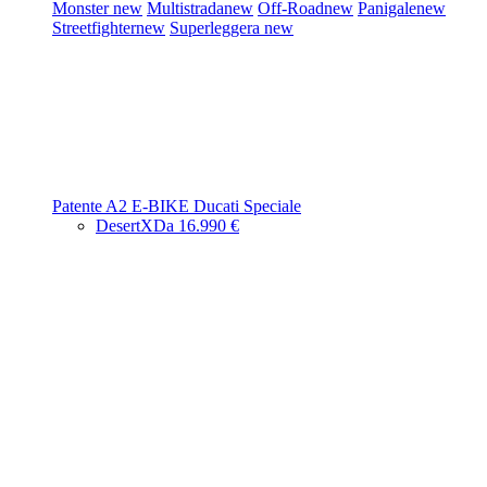
Monster
new
Multistrada
new
Off-Road
new
Panigale
new
Streetfighter
new
Superleggera
new
Patente A2
E-BIKE
Ducati Speciale
DesertX
Da 16.990 €