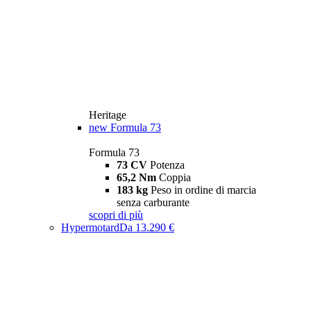
Heritage
new
Formula 73
Formula 73
73 CV
Potenza
65,2 Nm
Coppia
183 kg
Peso in ordine di marcia
senza carburante
scopri di più
Hypermotard
Da 13.290 €