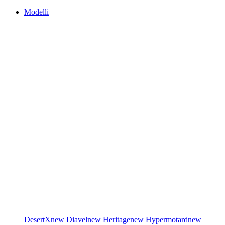
Modelli
DesertX
new
Diavel
new
Heritage
new
Hypermotard
new