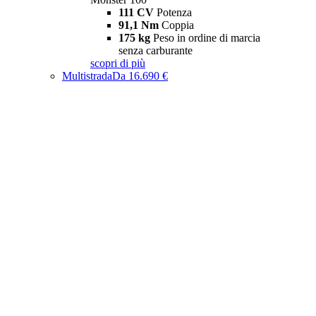
111 CV
Potenza
91,1 Nm
Coppia
175 kg
Peso in ordine di marcia
senza carburante
scopri di più
Multistrada
Da 16.690 €