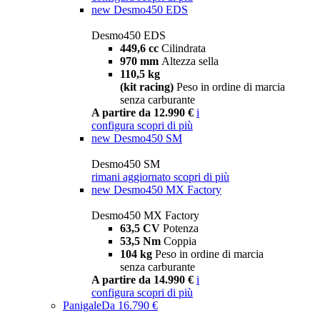
new
Desmo450 EDS
Desmo450 EDS
449,6 cc
Cilindrata
970 mm
Altezza sella
110,5 kg
(kit racing)
Peso in ordine di marcia
senza carburante
A partire da 12.990 €
i
configura
scopri di più
new
Desmo450 SM
Desmo450 SM
rimani aggiornato
scopri di più
new
Desmo450 MX Factory
Desmo450 MX Factory
63,5 CV
Potenza
53,5 Nm
Coppia
104 kg
Peso in ordine di marcia
senza carburante
A partire da 14.990 €
i
configura
scopri di più
Panigale
Da 16.790 €