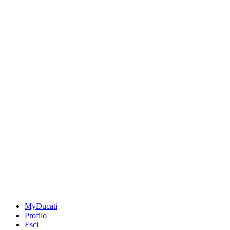
MyDucati
Profilo
Esci