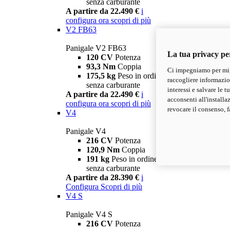
senza carburante
A partire da 22.490 €
i
configura ora
scopri di più
V2 FB63
Panigale V2 FB63
La tua privacy pe
120 CV
Potenza
93,3 Nm
Coppia
Ci impegniamo per migl
175,5 kg
Peso in ordine di marcia
raccogliere informazioni
senza carburante
interessi e salvare le 
A partire da 22.490 €
i
acconsenti all'installa
configura ora
scopri di più
revocare il consenso, f
V4
Panigale V4
216 CV
Potenza
120,9 Nm
Coppia
191 kg
Peso in ordine di marcia
senza carburante
A partire da 28.390 €
i
Configura
Scopri di più
V4 S
Panigale V4 S
216 CV
Potenza