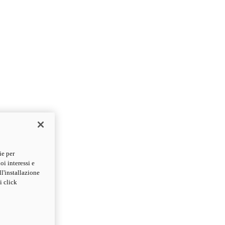
ie per
oi interessi e
ll'installazione
i click