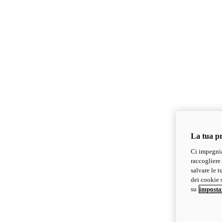
La tua pr
Ci impegnia
raccogliere 
salvare le t
dei cookie s
su
imposta