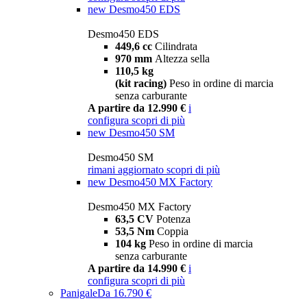
new
Desmo450 EDS
Desmo450 EDS
449,6 cc
Cilindrata
970 mm
Altezza sella
110,5 kg
(kit racing)
Peso in ordine di marcia
senza carburante
A partire da 12.990 €
i
configura
scopri di più
new
Desmo450 SM
Desmo450 SM
rimani aggiornato
scopri di più
new
Desmo450 MX Factory
Desmo450 MX Factory
63,5 CV
Potenza
53,5 Nm
Coppia
104 kg
Peso in ordine di marcia
senza carburante
A partire da 14.990 €
i
configura
scopri di più
Panigale
Da 16.790 €