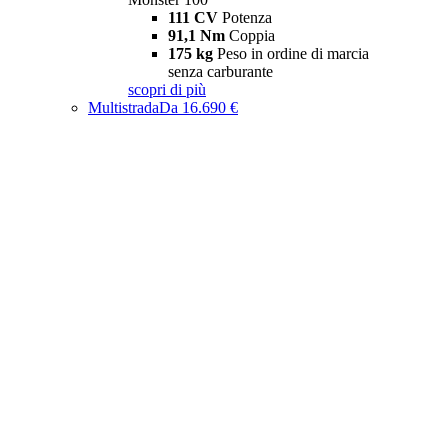
111 CV
Potenza
91,1 Nm
Coppia
175 kg
Peso in ordine di marcia
senza carburante
scopri di più
Multistrada
Da 16.690 €