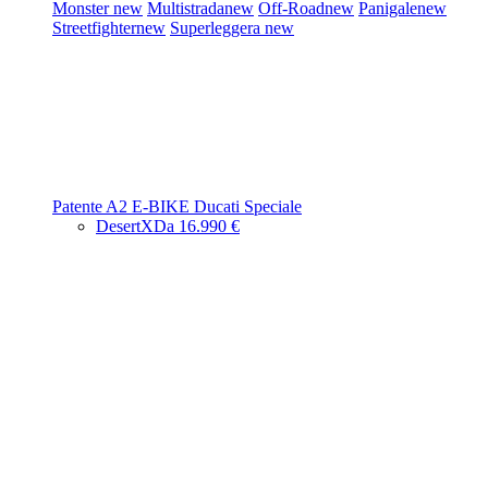
Monster
new
Multistrada
new
Off-Road
new
Panigale
new
Streetfighter
new
Superleggera
new
Patente A2
E-BIKE
Ducati Speciale
DesertX
Da 16.990 €