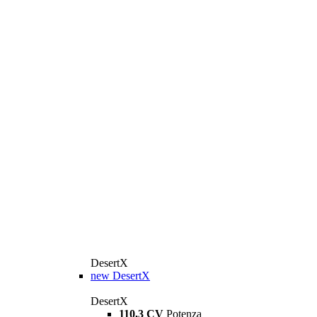
DesertX
new
DesertX
DesertX
110,3 CV
Potenza