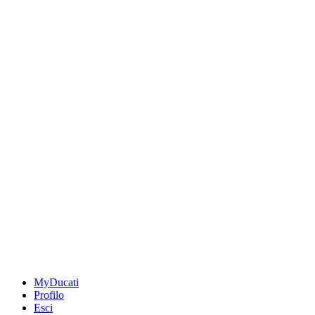
MyDucati
Profilo
Esci