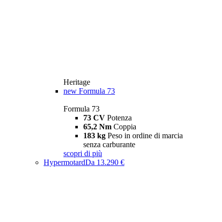
Heritage
new
Formula 73
Formula 73
73 CV
Potenza
65,2 Nm
Coppia
183 kg
Peso in ordine di marcia
senza carburante
scopri di più
Hypermotard
Da 13.290 €