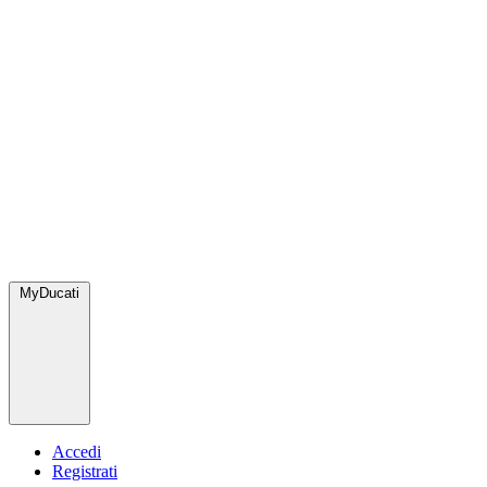
MyDucati
Accedi
Registrati