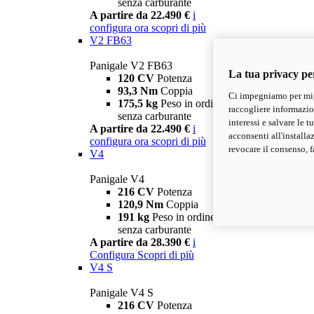
senza carburante
A partire da 22.490 €
i
configura ora
scopri di più
V2 FB63
Panigale V2 FB63
La tua privacy pe
120 CV
Potenza
93,3 Nm
Coppia
Ci impegniamo per migl
175,5 kg
Peso in ordine di marcia
raccogliere informazioni
senza carburante
interessi e salvare le 
A partire da 22.490 €
i
acconsenti all'installa
configura ora
scopri di più
revocare il consenso, f
V4
Panigale V4
216 CV
Potenza
120,9 Nm
Coppia
191 kg
Peso in ordine di marcia
senza carburante
A partire da 28.390 €
i
Configura
Scopri di più
V4 S
Panigale V4 S
216 CV
Potenza