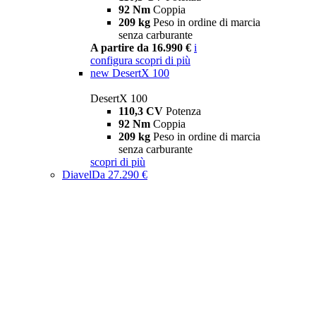
92 Nm
Coppia
209 kg
Peso in ordine di marcia
senza carburante
A partire da 16.990 €
i
configura
scopri di più
new
DesertX 100
DesertX 100
110,3 CV
Potenza
92 Nm
Coppia
209 kg
Peso in ordine di marcia
senza carburante
scopri di più
Diavel
Da 27.290 €