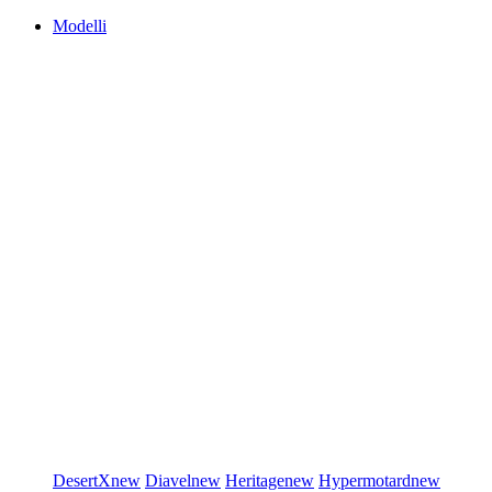
Modelli
DesertX
new
Diavel
new
Heritage
new
Hypermotard
new