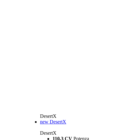
DesertX
new
DesertX
DesertX
110,3 CV
Potenza