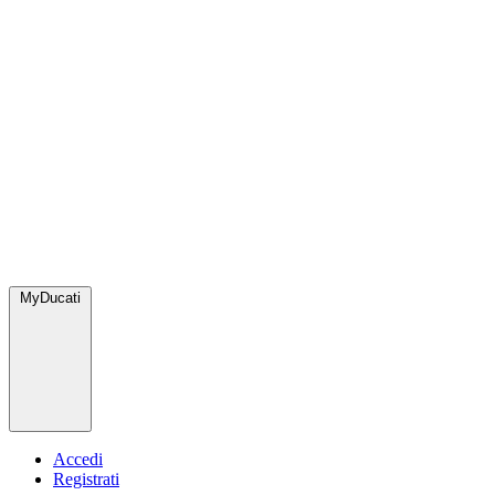
MyDucati
Accedi
Registrati