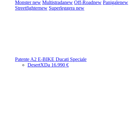
Monster
new
Multistrada
new
Off-Road
new
Panigale
new
Streetfighter
new
Superleggera
new
Patente A2
E-BIKE
Ducati Speciale
DesertX
Da 16.990 €