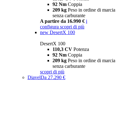
92 Nm
Coppia
209 kg
Peso in ordine di marcia
senza carburante
A partire da 16.990 €
i
configura
scopri di più
new
DesertX 100
DesertX 100
110,3 CV
Potenza
92 Nm
Coppia
209 kg
Peso in ordine di marcia
senza carburante
scopri di più
Diavel
Da 27.290 €