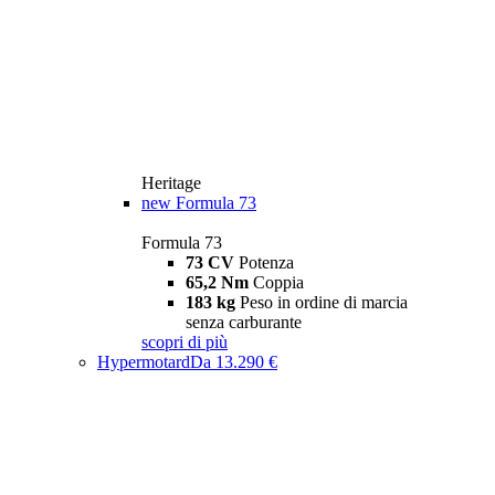
Heritage
new
Formula 73
Formula 73
73 CV
Potenza
65,2 Nm
Coppia
183 kg
Peso in ordine di marcia
senza carburante
scopri di più
Hypermotard
Da 13.290 €