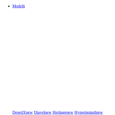
Modelli
DesertX
new
Diavel
new
Heritage
new
Hypermotard
new