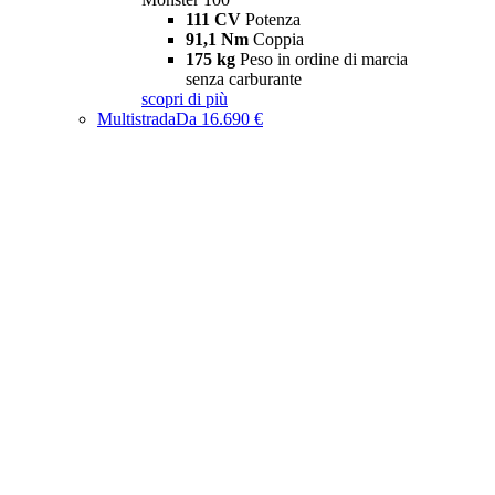
111 CV
Potenza
91,1 Nm
Coppia
175 kg
Peso in ordine di marcia
senza carburante
scopri di più
Multistrada
Da 16.690 €