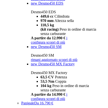
new
Desmo450 EDS
Desmo450 EDS
449,6 cc
Cilindrata
970 mm
Altezza sella
110,5 kg
(kit racing)
Peso in ordine di marcia
senza carburante
A partire da 12.990 €
i
configura
scopri di più
new
Desmo450 SM
Desmo450 SM
rimani aggiornato
scopri di più
new
Desmo450 MX Factory
Desmo450 MX Factory
63,5 CV
Potenza
53,5 Nm
Coppia
104 kg
Peso in ordine di marcia
senza carburante
A partire da 14.990 €
i
configura
scopri di più
Panigale
Da 16.790 €