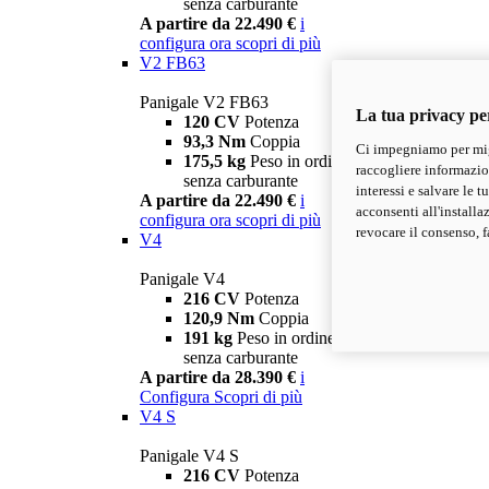
senza carburante
A partire da 22.490 €
i
configura ora
scopri di più
V2 FB63
Panigale V2 FB63
La tua privacy pe
120 CV
Potenza
93,3 Nm
Coppia
Ci impegniamo per migl
175,5 kg
Peso in ordine di marcia
raccogliere informazioni
senza carburante
interessi e salvare le 
A partire da 22.490 €
i
acconsenti all'installa
configura ora
scopri di più
revocare il consenso, f
V4
Panigale V4
216 CV
Potenza
120,9 Nm
Coppia
191 kg
Peso in ordine di marcia
senza carburante
A partire da 28.390 €
i
Configura
Scopri di più
V4 S
Panigale V4 S
216 CV
Potenza