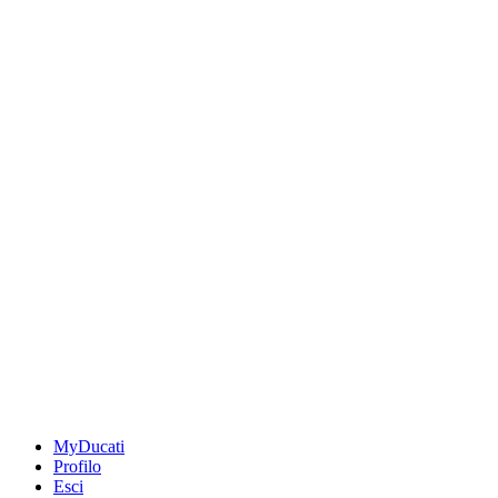
MyDucati
Profilo
Esci