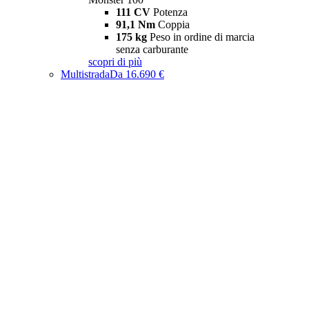
111 CV
Potenza
91,1 Nm
Coppia
175 kg
Peso in ordine di marcia
senza carburante
scopri di più
Multistrada
Da 16.690 €