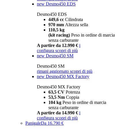
new
Desmo450 EDS
Desmo450 EDS
449,6 cc
Cilindrata
970 mm
Altezza sella
110,5 kg
(kit racing)
Peso in ordine di marcia
senza carburante
A partire da 12.990 €
i
configura
scopri di più
new
Desmo450 SM
Desmo450 SM
rimani aggiornato
scopri di più
new
Desmo450 MX Factory
Desmo450 MX Factory
63,5 CV
Potenza
53,5 Nm
Coppia
104 kg
Peso in ordine di marcia
senza carburante
A partire da 14.990 €
i
configura
scopri di più
Panigale
Da 16.790 €