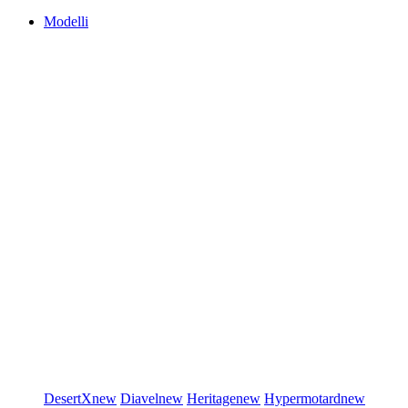
Modelli
DesertX
new
Diavel
new
Heritage
new
Hypermotard
new