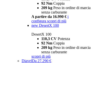
92 Nm
Coppia
209 kg
Peso in ordine di marcia
senza carburante
A partire da 16.990 €
i
configura
scopri di più
new
DesertX 100
DesertX 100
110,3 CV
Potenza
92 Nm
Coppia
209 kg
Peso in ordine di marcia
senza carburante
scopri di più
Diavel
Da 27.290 €