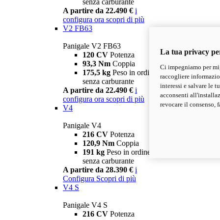
senza carburante
A partire da 22.490 €
i
configura ora
scopri di più
V2 FB63
Panigale V2 FB63
La tua privacy pe
120 CV
Potenza
93,3 Nm
Coppia
Ci impegniamo per migl
175,5 kg
Peso in ordine di marcia
raccogliere informazioni
senza carburante
interessi e salvare le 
A partire da 22.490 €
i
acconsenti all'installa
configura ora
scopri di più
revocare il consenso, f
V4
Panigale V4
216 CV
Potenza
120,9 Nm
Coppia
191 kg
Peso in ordine di marcia
senza carburante
A partire da 28.390 €
i
Configura
Scopri di più
V4 S
Panigale V4 S
216 CV
Potenza