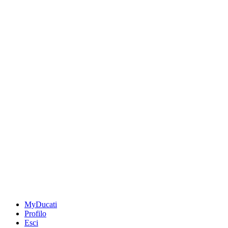
MyDucati
Profilo
Esci