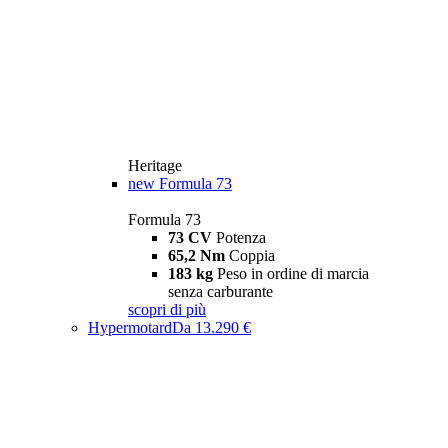
Heritage
new
Formula 73
Formula 73
73 CV
Potenza
65,2 Nm
Coppia
183 kg
Peso in ordine di marcia
senza carburante
scopri di più
Hypermotard
Da 13.290 €