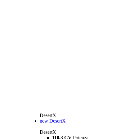
DesertX
new
DesertX
DesertX
110,3 CV
Potenza