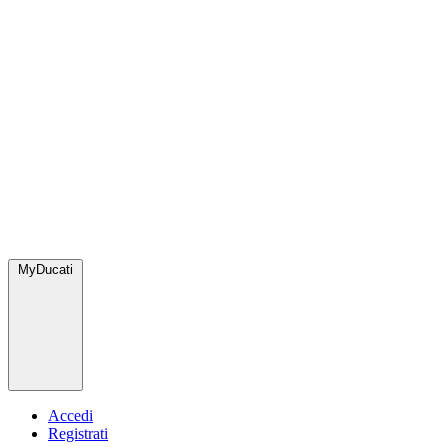
MyDucati
Accedi
Registrati