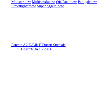
Monster
new
Multistrada
new
Off-Road
new
Panigale
new
Streetfighter
new
Superleggera
new
Patente A2
E-BIKE
Ducati Speciale
DesertX
Da 16.990 €