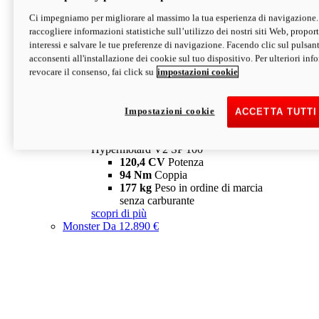
Ci impegniamo per migliorare al massimo la tua esperienza di navigazione.
Hypermotard V2 SP
raccogliere informazioni statistiche sull’utilizzo dei nostri siti Web, proporti
120,4 CV
Potenza
interessi e salvare le tue preferenze di navigazione. Facendo clic sul pulsant
94 Nm
Coppia
acconsenti all'installazione dei cookie sul tuo dispositivo. Per ulteriori in
177 kg
Peso in ordine di marcia
revocare il consenso, fai click su
impostazioni cookie
senza carburante
A partire da 19.890 €
Depotenziata 35 kW: 18.890 €
i
configura
scopri di più
Impostazioni cookie
ACCETTA TUTTI
new
V2 SP 100
Hypermotard V2 SP 100
120,4 CV
Potenza
94 Nm
Coppia
177 kg
Peso in ordine di marcia
senza carburante
scopri di più
Monster
Da 12.890 €