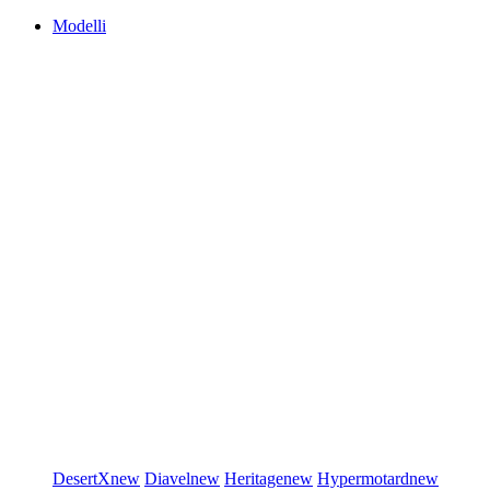
Modelli
DesertX
new
Diavel
new
Heritage
new
Hypermotard
new