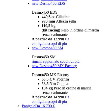
new
Desmo450 EDS
Desmo450 EDS
449,6 cc
Cilindrata
970 mm
Altezza sella
110,5 kg
(kit racing)
Peso in ordine di marcia
senza carburante
A partire da 12.990 €
i
configura
scopri di più
new
Desmo450 SM
Desmo450 SM
rimani aggiornato
scopri di più
new
Desmo450 MX Factory
Desmo450 MX Factory
63,5 CV
Potenza
53,5 Nm
Coppia
104 kg
Peso in ordine di marcia
senza carburante
A partire da 14.990 €
i
configura
scopri di più
Panigale
Da 16.790 €