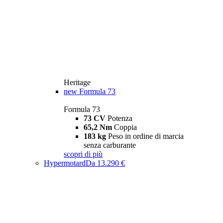
Heritage
new
Formula 73
Formula 73
73 CV
Potenza
65,2 Nm
Coppia
183 kg
Peso in ordine di marcia
senza carburante
scopri di più
Hypermotard
Da 13.290 €