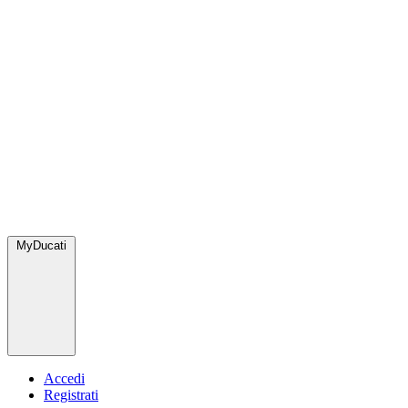
MyDucati
Accedi
Registrati