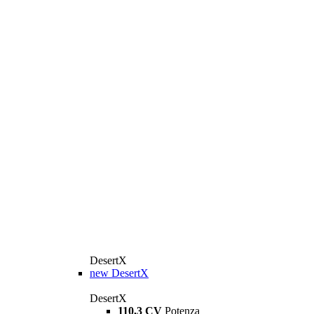
DesertX
new
DesertX
DesertX
110,3 CV
Potenza