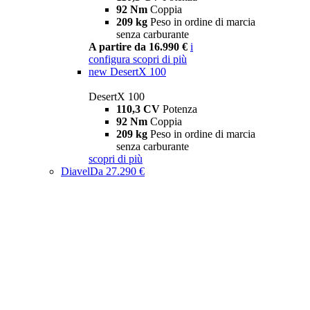
92 Nm
Coppia
209 kg
Peso in ordine di marcia
senza carburante
A partire da 16.990 €
i
configura
scopri di più
new
DesertX 100
DesertX 100
110,3 CV
Potenza
92 Nm
Coppia
209 kg
Peso in ordine di marcia
senza carburante
scopri di più
Diavel
Da 27.290 €