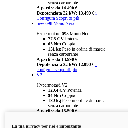
senza carburante
A partire da 14.490 €
Depotenziata 32 kW: 13.490 €
i
Configura
Scopri di più
new
698 Mono Nera
Hypermotard 698 Mono Nera
77,5 CV
Potenza
63 Nm
Coppia
151 kg
Peso in ordine di marcia
senza carburante
A partire da 13.990 €
Depotenziata 32 kW: 12.990 €
i
configura
scopri di più
V2
Hypermotard V2
120,4 CV
Potenza
94 Nm
Coppia
180 kg
Peso in ordine di marcia
senza carburante
A partire da 15.590 €
Depotenziata 35 kW: 14.590 €
i
configura
scopri di più
La tua privacy per noi è importante
V2 SP