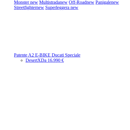
Monster
new
Multistrada
new
Off-Road
new
Panigale
new
Streetfighter
new
Superleggera
new
Patente A2
E-BIKE
Ducati Speciale
DesertX
Da 16.990 €