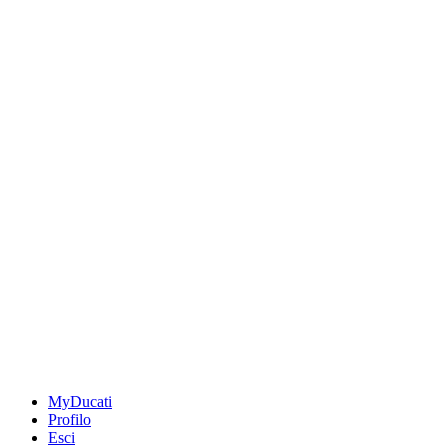
MyDucati
Profilo
Esci