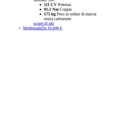
111 CV
Potenza
91,1 Nm
Coppia
175 kg
Peso in ordine di marcia
senza carburante
scopri di più
Multistrada
Da 16.690 €