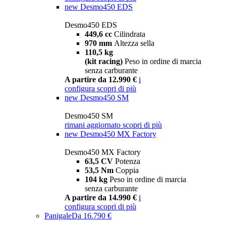
new
Desmo450 EDS
Desmo450 EDS
449,6 cc
Cilindrata
970 mm
Altezza sella
110,5 kg
(kit racing)
Peso in ordine di marcia
senza carburante
A partire da 12.990 €
i
configura
scopri di più
new
Desmo450 SM
Desmo450 SM
rimani aggiornato
scopri di più
new
Desmo450 MX Factory
Desmo450 MX Factory
63,5 CV
Potenza
53,5 Nm
Coppia
104 kg
Peso in ordine di marcia
senza carburante
A partire da 14.990 €
i
configura
scopri di più
Panigale
Da 16.790 €