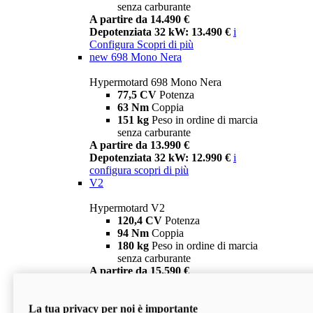
senza carburante
A partire da 14.490 €
Depotenziata 32 kW: 13.490 €
i
Configura
Scopri di più
new
698 Mono Nera
Hypermotard 698 Mono Nera
77,5 CV
Potenza
63 Nm
Coppia
151 kg
Peso in ordine di marcia
senza carburante
A partire da 13.990 €
Depotenziata 32 kW: 12.990 €
i
configura
scopri di più
V2
Hypermotard V2
120,4 CV
Potenza
94 Nm
Coppia
180 kg
Peso in ordine di marcia
senza carburante
A partire da 15.590 €
Depotenziata 35 kW: 14.590 €
i
configura
scopri di più
La tua privacy per noi è importante
V2 SP