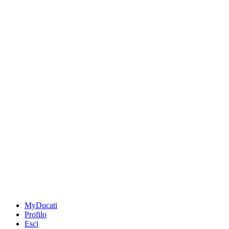
MyDucati
Profilo
Esci