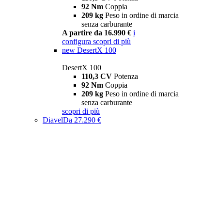
92 Nm
Coppia
209 kg
Peso in ordine di marcia
senza carburante
A partire da 16.990 €
i
configura
scopri di più
new
DesertX 100
DesertX 100
110,3 CV
Potenza
92 Nm
Coppia
209 kg
Peso in ordine di marcia
senza carburante
scopri di più
Diavel
Da 27.290 €