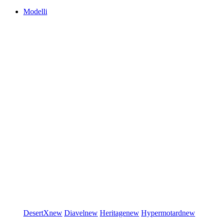
Modelli
DesertX
new
Diavel
new
Heritage
new
Hypermotard
new