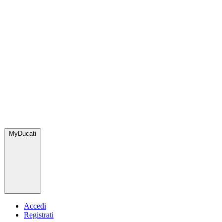
MyDucati
Accedi
Registrati