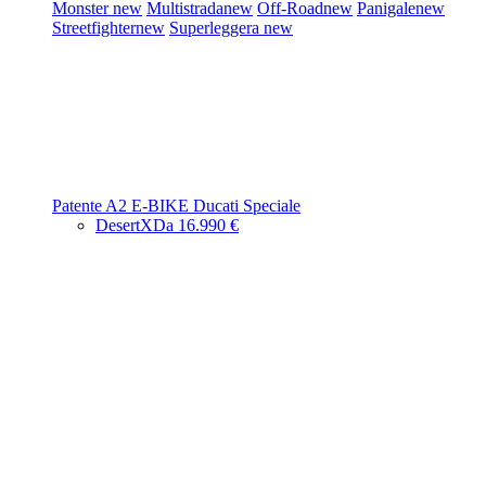
Monster
new
Multistrada
new
Off-Road
new
Panigale
new
Streetfighter
new
Superleggera
new
Patente A2
E-BIKE
Ducati Speciale
DesertX
Da 16.990 €