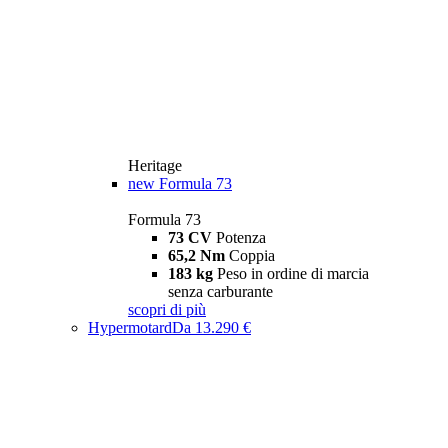
Heritage
new
Formula 73
Formula 73
73 CV
Potenza
65,2 Nm
Coppia
183 kg
Peso in ordine di marcia
senza carburante
scopri di più
Hypermotard
Da 13.290 €