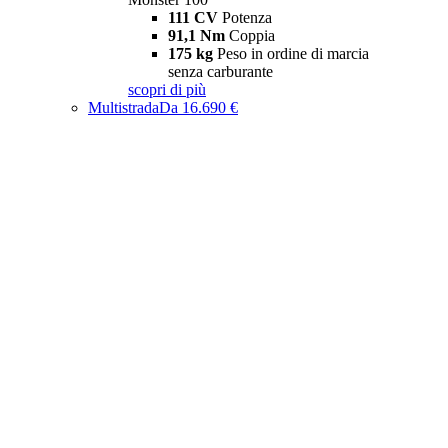
111 CV
Potenza
91,1 Nm
Coppia
175 kg
Peso in ordine di marcia
senza carburante
scopri di più
Multistrada
Da 16.690 €