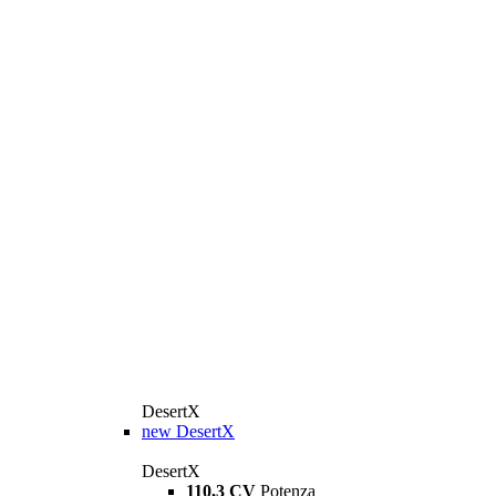
DesertX
new
DesertX
DesertX
110,3 CV
Potenza