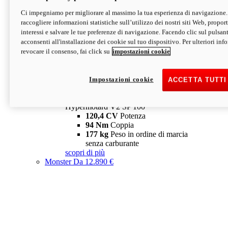
Ci impegniamo per migliorare al massimo la tua esperienza di navigazione.
Hypermotard V2 SP
raccogliere informazioni statistiche sull’utilizzo dei nostri siti Web, proporti
120,4 CV
Potenza
interessi e salvare le tue preferenze di navigazione. Facendo clic sul pulsant
94 Nm
Coppia
acconsenti all'installazione dei cookie sul tuo dispositivo. Per ulteriori in
177 kg
Peso in ordine di marcia
revocare il consenso, fai click su
impostazioni cookie
senza carburante
A partire da 19.890 €
Depotenziata 35 kW: 18.890 €
i
configura
scopri di più
Impostazioni cookie
ACCETTA TUTTI
new
V2 SP 100
Hypermotard V2 SP 100
120,4 CV
Potenza
94 Nm
Coppia
177 kg
Peso in ordine di marcia
senza carburante
scopri di più
Monster
Da 12.890 €