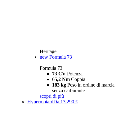
Heritage
new
Formula 73
Formula 73
73 CV
Potenza
65,2 Nm
Coppia
183 kg
Peso in ordine di marcia
senza carburante
scopri di più
Hypermotard
Da 13.290 €