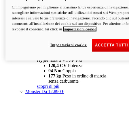
Ci impegniamo per migliorare al massimo la tua esperienza di navigazione.
Hypermotard V2 SP
raccogliere informazioni statistiche sull’utilizzo dei nostri siti Web, proporti
120,4 CV
Potenza
interessi e salvare le tue preferenze di navigazione. Facendo clic sul pulsant
94 Nm
Coppia
acconsenti all'installazione dei cookie sul tuo dispositivo. Per ulteriori in
177 kg
Peso in ordine di marcia
revocare il consenso, fai click su
impostazioni cookie
senza carburante
A partire da 19.890 €
Depotenziata 35 kW: 18.890 €
i
configura
scopri di più
Impostazioni cookie
ACCETTA TUTTI
new
V2 SP 100
Hypermotard V2 SP 100
120,4 CV
Potenza
94 Nm
Coppia
177 kg
Peso in ordine di marcia
senza carburante
scopri di più
Monster
Da 12.890 €