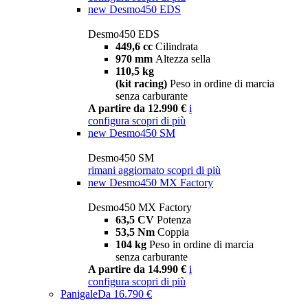
new
Desmo450 EDS
Desmo450 EDS
449,6 cc
Cilindrata
970 mm
Altezza sella
110,5 kg
(kit racing)
Peso in ordine di marcia
senza carburante
A partire da 12.990 €
i
configura
scopri di più
new
Desmo450 SM
Desmo450 SM
rimani aggiornato
scopri di più
new
Desmo450 MX Factory
Desmo450 MX Factory
63,5 CV
Potenza
53,5 Nm
Coppia
104 kg
Peso in ordine di marcia
senza carburante
A partire da 14.990 €
i
configura
scopri di più
Panigale
Da 16.790 €