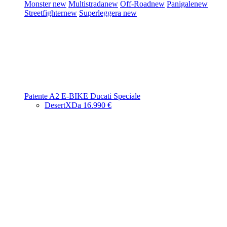
Monster
new
Multistrada
new
Off-Road
new
Panigale
new
Streetfighter
new
Superleggera
new
Patente A2
E-BIKE
Ducati Speciale
DesertX
Da 16.990 €