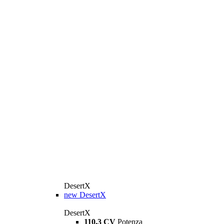
DesertX
new
DesertX
DesertX
110,3 CV
Potenza