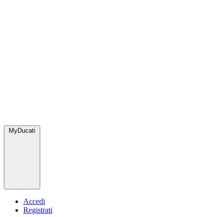
MyDucati
Accedi
Registrati