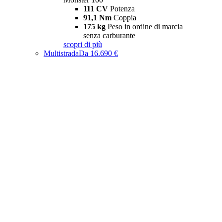
111 CV
Potenza
91,1 Nm
Coppia
175 kg
Peso in ordine di marcia
senza carburante
scopri di più
Multistrada
Da 16.690 €