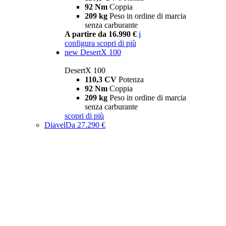
92 Nm
Coppia
209 kg
Peso in ordine di marcia
senza carburante
A partire da 16.990 €
i
configura
scopri di più
new
DesertX 100
DesertX 100
110,3 CV
Potenza
92 Nm
Coppia
209 kg
Peso in ordine di marcia
senza carburante
scopri di più
Diavel
Da 27.290 €