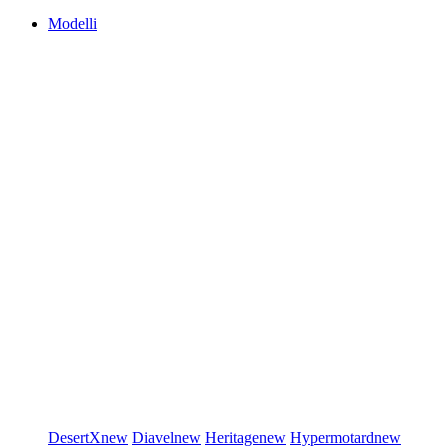
Modelli
DesertX
new
Diavel
new
Heritage
new
Hypermotard
new