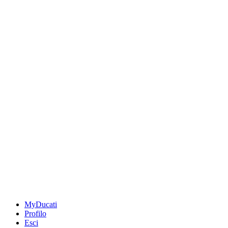
MyDucati
Profilo
Esci