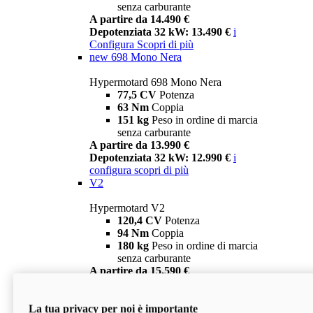
senza carburante
A partire da 14.490 €
Depotenziata 32 kW: 13.490 €
i
Configura
Scopri di più
new
698 Mono Nera
Hypermotard 698 Mono Nera
77,5 CV
Potenza
63 Nm
Coppia
151 kg
Peso in ordine di marcia
senza carburante
A partire da 13.990 €
Depotenziata 32 kW: 12.990 €
i
configura
scopri di più
V2
Hypermotard V2
120,4 CV
Potenza
94 Nm
Coppia
180 kg
Peso in ordine di marcia
senza carburante
A partire da 15.590 €
Depotenziata 35 kW: 14.590 €
i
configura
scopri di più
La tua privacy per noi è importante
V2 SP