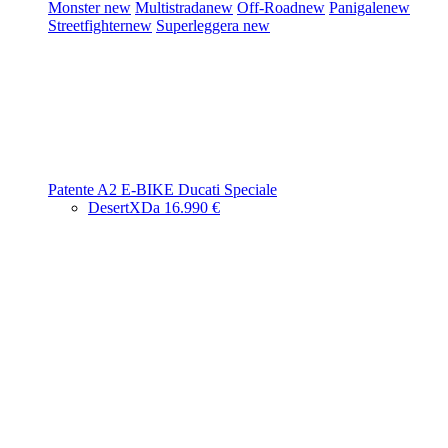
Monster
new
Multistrada
new
Off-Road
new
Panigale
new
Streetfighter
new
Superleggera
new
Patente A2
E-BIKE
Ducati Speciale
DesertX
Da 16.990 €