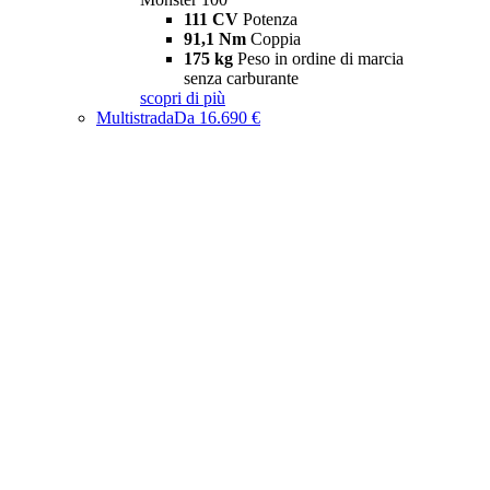
111 CV
Potenza
91,1 Nm
Coppia
175 kg
Peso in ordine di marcia
senza carburante
scopri di più
Multistrada
Da 16.690 €