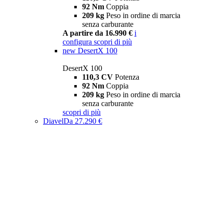
92 Nm
Coppia
209 kg
Peso in ordine di marcia
senza carburante
A partire da 16.990 €
i
configura
scopri di più
new
DesertX 100
DesertX 100
110,3 CV
Potenza
92 Nm
Coppia
209 kg
Peso in ordine di marcia
senza carburante
scopri di più
Diavel
Da 27.290 €