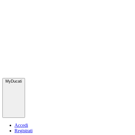
MyDucati
Accedi
Registrati