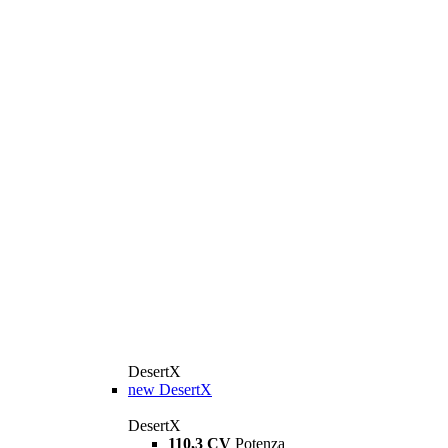
DesertX
new
DesertX
DesertX
110,3 CV
Potenza