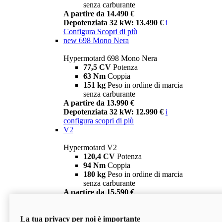
senza carburante
A partire da 14.490 €
Depotenziata 32 kW: 13.490 €
i
Configura
Scopri di più
new
698 Mono Nera
Hypermotard 698 Mono Nera
77,5 CV
Potenza
63 Nm
Coppia
151 kg
Peso in ordine di marcia
senza carburante
A partire da 13.990 €
Depotenziata 32 kW: 12.990 €
i
configura
scopri di più
V2
Hypermotard V2
120,4 CV
Potenza
94 Nm
Coppia
180 kg
Peso in ordine di marcia
senza carburante
A partire da 15.590 €
Depotenziata 35 kW: 14.590 €
i
configura
scopri di più
La tua privacy per noi è importante
V2 SP