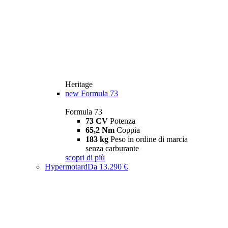
Heritage
new
Formula 73
Formula 73
73 CV
Potenza
65,2 Nm
Coppia
183 kg
Peso in ordine di marcia
senza carburante
scopri di più
Hypermotard
Da 13.290 €