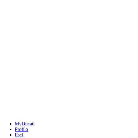
MyDucati
Profilo
Esci