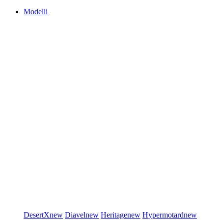
Modelli
DesertX
new
Diavel
new
Heritage
new
Hypermotard
new