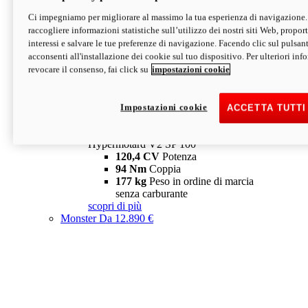
Ci impegniamo per migliorare al massimo la tua esperienza di navigazione.
Hypermotard V2 SP
raccogliere informazioni statistiche sull’utilizzo dei nostri siti Web, proporti
120,4 CV
Potenza
interessi e salvare le tue preferenze di navigazione. Facendo clic sul pulsant
94 Nm
Coppia
acconsenti all'installazione dei cookie sul tuo dispositivo. Per ulteriori in
177 kg
Peso in ordine di marcia
revocare il consenso, fai click su
impostazioni cookie
senza carburante
A partire da 19.890 €
Depotenziata 35 kW: 18.890 €
i
configura
scopri di più
Impostazioni cookie
ACCETTA TUTTI
new
V2 SP 100
Hypermotard V2 SP 100
120,4 CV
Potenza
94 Nm
Coppia
177 kg
Peso in ordine di marcia
senza carburante
scopri di più
Monster
Da 12.890 €