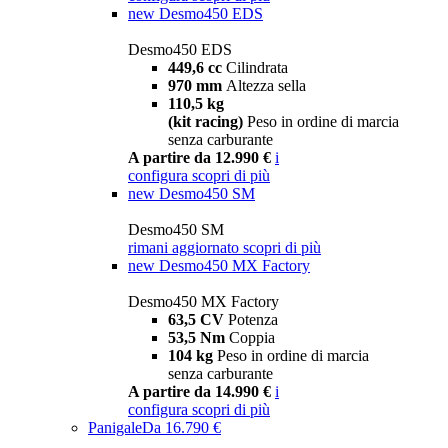
new
Desmo450 EDS
Desmo450 EDS
449,6 cc
Cilindrata
970 mm
Altezza sella
110,5 kg
(kit racing)
Peso in ordine di marcia
senza carburante
A partire da 12.990 €
i
configura
scopri di più
new
Desmo450 SM
Desmo450 SM
rimani aggiornato
scopri di più
new
Desmo450 MX Factory
Desmo450 MX Factory
63,5 CV
Potenza
53,5 Nm
Coppia
104 kg
Peso in ordine di marcia
senza carburante
A partire da 14.990 €
i
configura
scopri di più
Panigale
Da 16.790 €