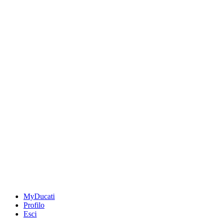
MyDucati
Profilo
Esci