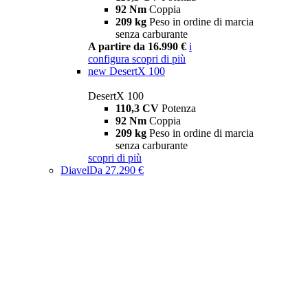
92 Nm
Coppia
209 kg
Peso in ordine di marcia
senza carburante
A partire da 16.990 €
i
configura
scopri di più
new
DesertX 100
DesertX 100
110,3 CV
Potenza
92 Nm
Coppia
209 kg
Peso in ordine di marcia
senza carburante
scopri di più
Diavel
Da 27.290 €