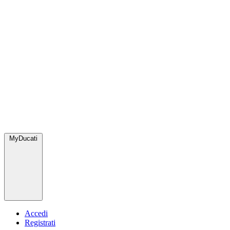
MyDucati
Accedi
Registrati