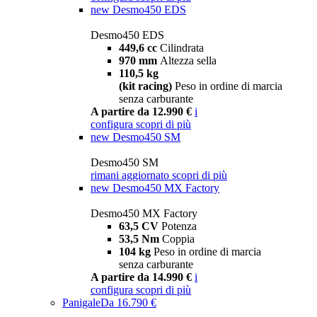
new
Desmo450 EDS
Desmo450 EDS
449,6 cc
Cilindrata
970 mm
Altezza sella
110,5 kg
(kit racing)
Peso in ordine di marcia
senza carburante
A partire da 12.990 €
i
configura
scopri di più
new
Desmo450 SM
Desmo450 SM
rimani aggiornato
scopri di più
new
Desmo450 MX Factory
Desmo450 MX Factory
63,5 CV
Potenza
53,5 Nm
Coppia
104 kg
Peso in ordine di marcia
senza carburante
A partire da 14.990 €
i
configura
scopri di più
Panigale
Da 16.790 €