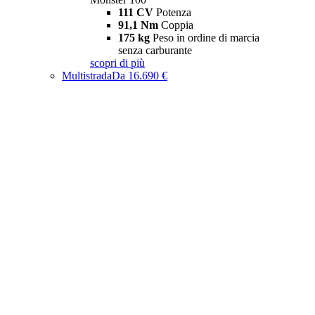
111 CV
Potenza
91,1 Nm
Coppia
175 kg
Peso in ordine di marcia
senza carburante
scopri di più
Multistrada
Da 16.690 €