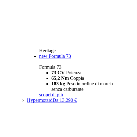
Heritage
new
Formula 73
Formula 73
73 CV
Potenza
65,2 Nm
Coppia
183 kg
Peso in ordine di marcia
senza carburante
scopri di più
Hypermotard
Da 13.290 €