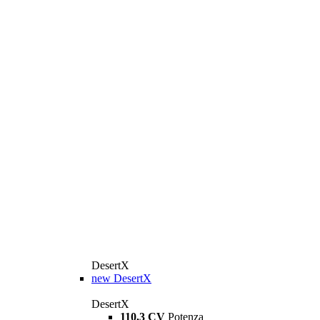
DesertX
new
DesertX
DesertX
110,3 CV
Potenza