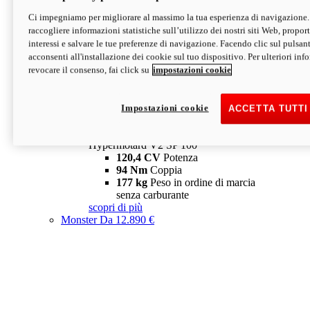
Ci impegniamo per migliorare al massimo la tua esperienza di navigazione.
Hypermotard V2 SP
raccogliere informazioni statistiche sull’utilizzo dei nostri siti Web, proporti
120,4 CV
Potenza
interessi e salvare le tue preferenze di navigazione. Facendo clic sul pulsant
94 Nm
Coppia
acconsenti all'installazione dei cookie sul tuo dispositivo. Per ulteriori in
177 kg
Peso in ordine di marcia
revocare il consenso, fai click su
impostazioni cookie
senza carburante
A partire da 19.890 €
Depotenziata 35 kW: 18.890 €
i
configura
scopri di più
Impostazioni cookie
ACCETTA TUTTI
new
V2 SP 100
Hypermotard V2 SP 100
120,4 CV
Potenza
94 Nm
Coppia
177 kg
Peso in ordine di marcia
senza carburante
scopri di più
Monster
Da 12.890 €