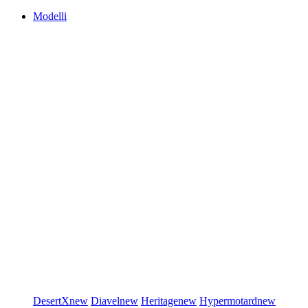
Modelli
DesertX
new
Diavel
new
Heritage
new
Hypermotard
new