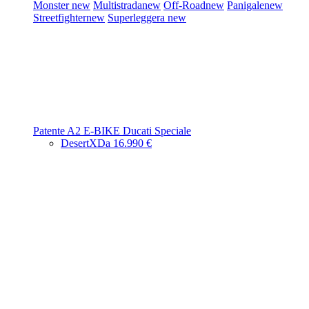
Monster
new
Multistrada
new
Off-Road
new
Panigale
new
Streetfighter
new
Superleggera
new
Patente A2
E-BIKE
Ducati Speciale
DesertX
Da 16.990 €