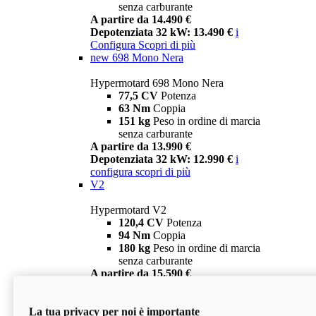
senza carburante
A partire da 14.490 €
Depotenziata 32 kW: 13.490 €
i
Configura
Scopri di più
new
698 Mono Nera
Hypermotard 698 Mono Nera
77,5 CV
Potenza
63 Nm
Coppia
151 kg
Peso in ordine di marcia
senza carburante
A partire da 13.990 €
Depotenziata 32 kW: 12.990 €
i
configura
scopri di più
V2
Hypermotard V2
120,4 CV
Potenza
94 Nm
Coppia
180 kg
Peso in ordine di marcia
senza carburante
A partire da 15.590 €
Depotenziata 35 kW: 14.590 €
i
configura
scopri di più
La tua privacy per noi è importante
V2 SP