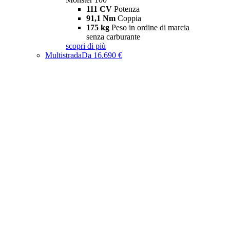
111 CV
Potenza
91,1 Nm
Coppia
175 kg
Peso in ordine di marcia
senza carburante
scopri di più
Multistrada
Da 16.690 €