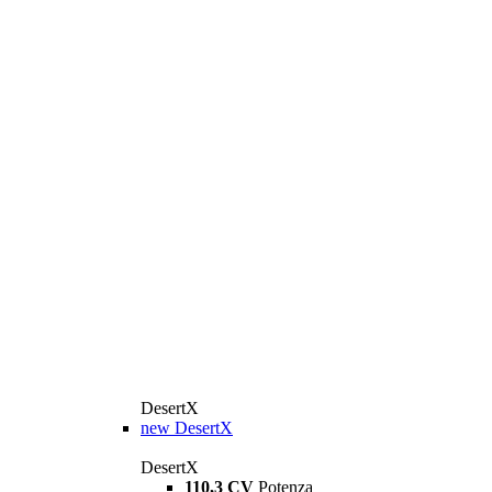
DesertX
new
DesertX
DesertX
110,3 CV
Potenza