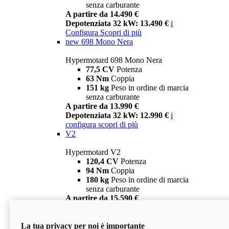
senza carburante
A partire da 14.490 €
Depotenziata 32 kW: 13.490 €
i
Configura
Scopri di più
new
698 Mono Nera
Hypermotard 698 Mono Nera
77,5 CV
Potenza
63 Nm
Coppia
151 kg
Peso in ordine di marcia
senza carburante
A partire da 13.990 €
Depotenziata 32 kW: 12.990 €
i
configura
scopri di più
V2
Hypermotard V2
120,4 CV
Potenza
94 Nm
Coppia
180 kg
Peso in ordine di marcia
senza carburante
A partire da 15.590 €
Depotenziata 35 kW: 14.590 €
i
configura
scopri di più
La tua privacy per noi è importante
V2 SP