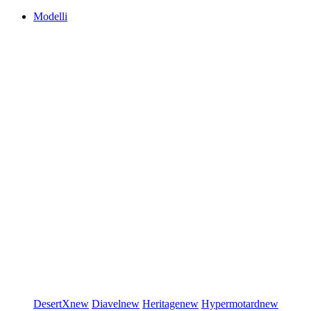
Modelli
DesertX
new
Diavel
new
Heritage
new
Hypermotard
new