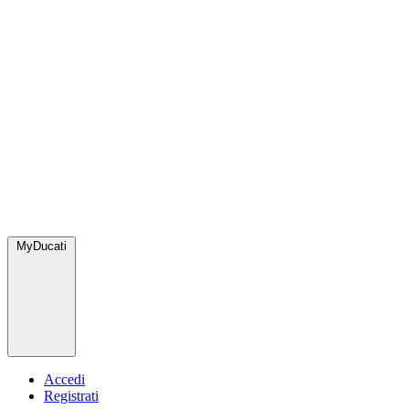
MyDucati
Accedi
Registrati