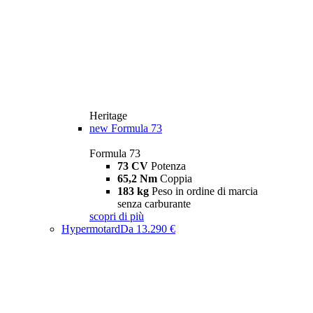
Heritage
new
Formula 73
Formula 73
73 CV
Potenza
65,2 Nm
Coppia
183 kg
Peso in ordine di marcia
senza carburante
scopri di più
Hypermotard
Da 13.290 €