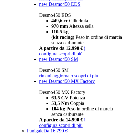
new
Desmo450 EDS
Desmo450 EDS
449,6 cc
Cilindrata
970 mm
Altezza sella
110,5 kg
(kit racing)
Peso in ordine di marcia
senza carburante
A partire da 12.990 €
i
configura
scopri di più
new
Desmo450 SM
Desmo450 SM
rimani aggiornato
scopri di più
new
Desmo450 MX Factory
Desmo450 MX Factory
63,5 CV
Potenza
53,5 Nm
Coppia
104 kg
Peso in ordine di marcia
senza carburante
A partire da 14.990 €
i
configura
scopri di più
Panigale
Da 16.790 €