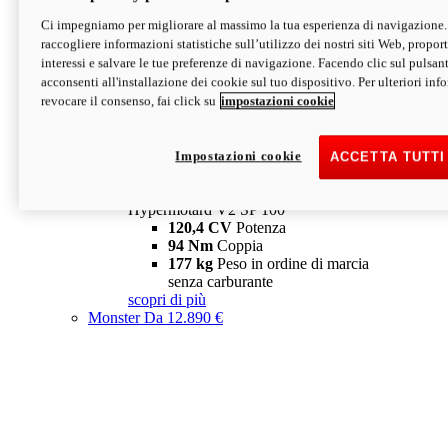
Ci impegniamo per migliorare al massimo la tua esperienza di navigazione.
Hypermotard V2 SP
raccogliere informazioni statistiche sull’utilizzo dei nostri siti Web, proporti
120,4 CV
Potenza
interessi e salvare le tue preferenze di navigazione. Facendo clic sul pulsant
94 Nm
Coppia
acconsenti all'installazione dei cookie sul tuo dispositivo. Per ulteriori in
177 kg
Peso in ordine di marcia
revocare il consenso, fai click su
impostazioni cookie
senza carburante
A partire da 19.890 €
Depotenziata 35 kW: 18.890 €
i
configura
scopri di più
Impostazioni cookie
ACCETTA TUTTI
new
V2 SP 100
Hypermotard V2 SP 100
120,4 CV
Potenza
94 Nm
Coppia
177 kg
Peso in ordine di marcia
senza carburante
scopri di più
Monster
Da 12.890 €