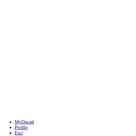
MyDucati
Profilo
Esci