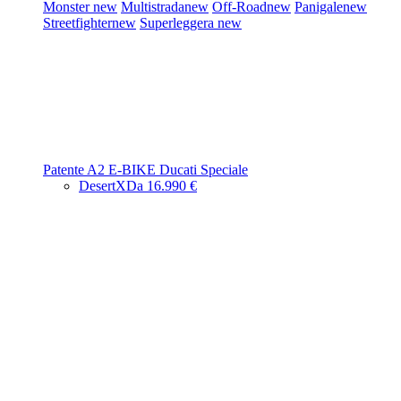
Monster
new
Multistrada
new
Off-Road
new
Panigale
new
Streetfighter
new
Superleggera
new
Patente A2
E-BIKE
Ducati Speciale
DesertX
Da 16.990 €