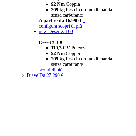
92 Nm
Coppia
209 kg
Peso in ordine di marcia
senza carburante
A partire da 16.990 €
i
configura
scopri di più
new
DesertX 100
DesertX 100
110,3 CV
Potenza
92 Nm
Coppia
209 kg
Peso in ordine di marcia
senza carburante
scopri di più
Diavel
Da 27.290 €