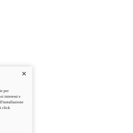
ie per
oi interessi e
ll'installazione
i click