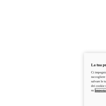
La tua pr
Ci impegnia
raccogliere 
salvare le t
dei cookie s
su
imposta