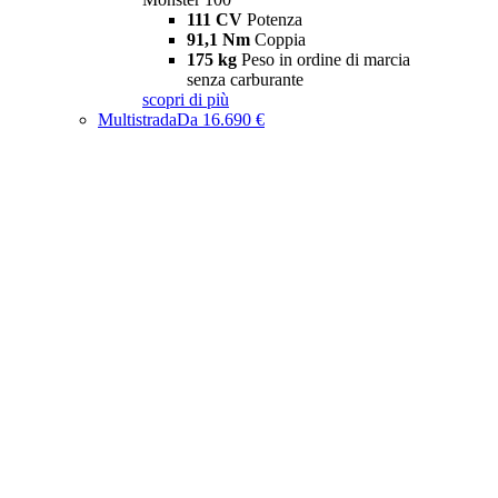
111 CV
Potenza
91,1 Nm
Coppia
175 kg
Peso in ordine di marcia
senza carburante
scopri di più
Multistrada
Da 16.690 €