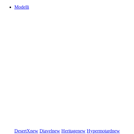
Modelli
DesertX
new
Diavel
new
Heritage
new
Hypermotard
new