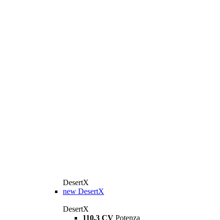
DesertX
new
DesertX
DesertX
110,3 CV
Potenza