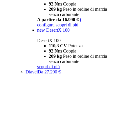
92 Nm
Coppia
209 kg
Peso in ordine di marcia
senza carburante
A partire da 16.990 €
i
configura
scopri di più
new
DesertX 100
DesertX 100
110,3 CV
Potenza
92 Nm
Coppia
209 kg
Peso in ordine di marcia
senza carburante
scopri di più
Diavel
Da 27.290 €