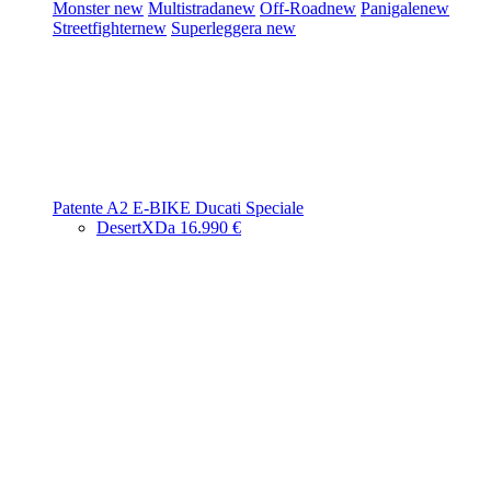
Monster
new
Multistrada
new
Off-Road
new
Panigale
new
Streetfighter
new
Superleggera
new
Patente A2
E-BIKE
Ducati Speciale
DesertX
Da 16.990 €