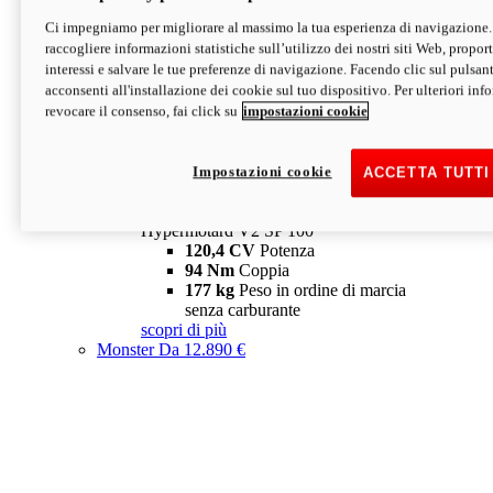
Ci impegniamo per migliorare al massimo la tua esperienza di navigazione.
Hypermotard V2 SP
raccogliere informazioni statistiche sull’utilizzo dei nostri siti Web, proporti
120,4 CV
Potenza
interessi e salvare le tue preferenze di navigazione. Facendo clic sul pulsant
94 Nm
Coppia
acconsenti all'installazione dei cookie sul tuo dispositivo. Per ulteriori in
177 kg
Peso in ordine di marcia
revocare il consenso, fai click su
impostazioni cookie
senza carburante
A partire da 19.890 €
Depotenziata 35 kW: 18.890 €
i
configura
scopri di più
Impostazioni cookie
ACCETTA TUTTI
new
V2 SP 100
Hypermotard V2 SP 100
120,4 CV
Potenza
94 Nm
Coppia
177 kg
Peso in ordine di marcia
senza carburante
scopri di più
Monster
Da 12.890 €