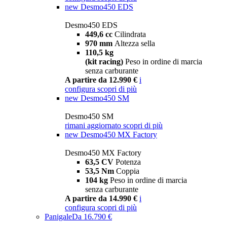
new
Desmo450 EDS
Desmo450 EDS
449,6 cc
Cilindrata
970 mm
Altezza sella
110,5 kg
(kit racing)
Peso in ordine di marcia
senza carburante
A partire da 12.990 €
i
configura
scopri di più
new
Desmo450 SM
Desmo450 SM
rimani aggiornato
scopri di più
new
Desmo450 MX Factory
Desmo450 MX Factory
63,5 CV
Potenza
53,5 Nm
Coppia
104 kg
Peso in ordine di marcia
senza carburante
A partire da 14.990 €
i
configura
scopri di più
Panigale
Da 16.790 €