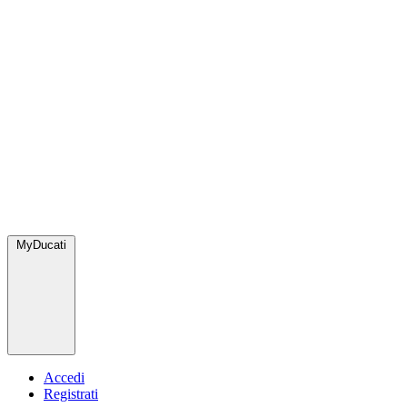
MyDucati
Accedi
Registrati