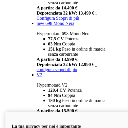
senza carburante
A partire da 14.490 €
Depotenziata 32 kW: 13.490 €
i
Configura
Scopri di più
new
698 Mono Nera
Hypermotard 698 Mono Nera
77,5 CV
Potenza
63 Nm
Coppia
151 kg
Peso in ordine di marcia
senza carburante
A partire da 13.990 €
Depotenziata 32 kW: 12.990 €
i
configura
scopri di più
V2
Hypermotard V2
120,4 CV
Potenza
94 Nm
Coppia
180 kg
Peso in ordine di marcia
senza carburante
A partire da 15.590 €
Depotenziata 35 kW: 14.590 €
i
configura
scopri di più
La tua privacy per noi è importante
V2 SP