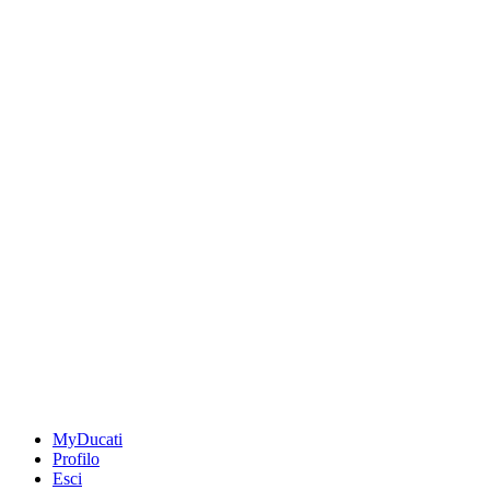
MyDucati
Profilo
Esci