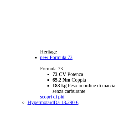
Heritage
new
Formula 73
Formula 73
73 CV
Potenza
65,2 Nm
Coppia
183 kg
Peso in ordine di marcia
senza carburante
scopri di più
Hypermotard
Da 13.290 €