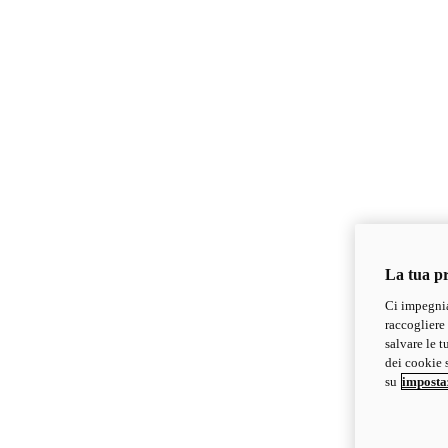
La tua pr
Ci impegnia
raccogliere 
salvare le t
dei cookie s
su
imposta