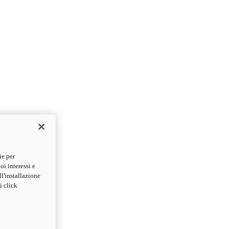
ie per
oi interessi e
ll'installazione
i click