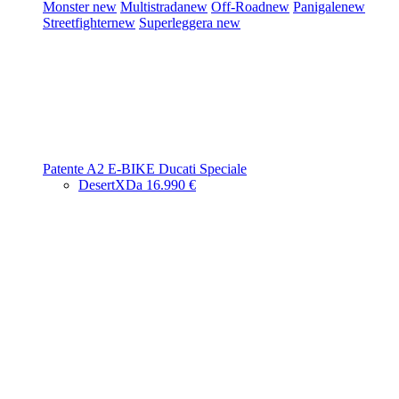
Monster
new
Multistrada
new
Off-Road
new
Panigale
new
Streetfighter
new
Superleggera
new
Patente A2
E-BIKE
Ducati Speciale
DesertX
Da 16.990 €