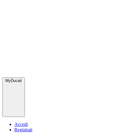
MyDucati
Accedi
Registrati