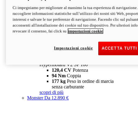
Ci impegniamo per migliorare al massimo la tua esperienza di navigazione.
Hypermotard V2 SP
raccogliere informazioni statistiche sull’utilizzo dei nostri siti Web, proporti
120,4 CV
Potenza
interessi e salvare le tue preferenze di navigazione. Facendo clic sul pulsant
94 Nm
Coppia
acconsenti all'installazione dei cookie sul tuo dispositivo. Per ulteriori in
177 kg
Peso in ordine di marcia
revocare il consenso, fai click su
impostazioni cookie
senza carburante
A partire da 19.890 €
Depotenziata 35 kW: 18.890 €
i
configura
scopri di più
Impostazioni cookie
ACCETTA TUTTI
new
V2 SP 100
Hypermotard V2 SP 100
120,4 CV
Potenza
94 Nm
Coppia
177 kg
Peso in ordine di marcia
senza carburante
scopri di più
Monster
Da 12.890 €