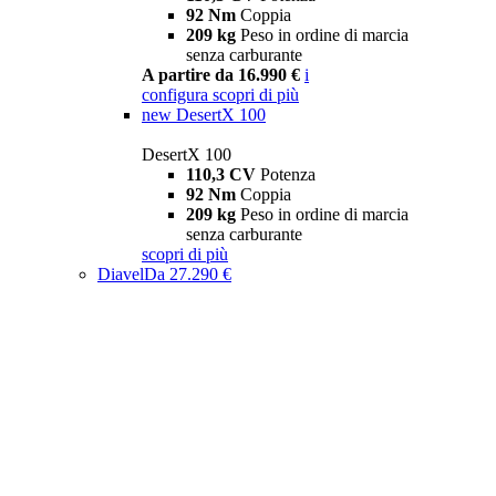
92 Nm
Coppia
209 kg
Peso in ordine di marcia
senza carburante
A partire da 16.990 €
i
configura
scopri di più
new
DesertX 100
DesertX 100
110,3 CV
Potenza
92 Nm
Coppia
209 kg
Peso in ordine di marcia
senza carburante
scopri di più
Diavel
Da 27.290 €