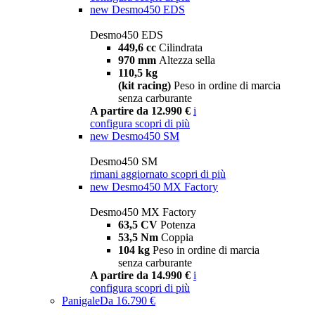
new
Desmo450 EDS
Desmo450 EDS
449,6 cc
Cilindrata
970 mm
Altezza sella
110,5 kg
(kit racing)
Peso in ordine di marcia
senza carburante
A partire da 12.990 €
i
configura
scopri di più
new
Desmo450 SM
Desmo450 SM
rimani aggiornato
scopri di più
new
Desmo450 MX Factory
Desmo450 MX Factory
63,5 CV
Potenza
53,5 Nm
Coppia
104 kg
Peso in ordine di marcia
senza carburante
A partire da 14.990 €
i
configura
scopri di più
Panigale
Da 16.790 €