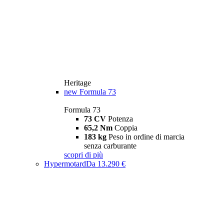
Heritage
new
Formula 73
Formula 73
73 CV
Potenza
65,2 Nm
Coppia
183 kg
Peso in ordine di marcia
senza carburante
scopri di più
Hypermotard
Da 13.290 €