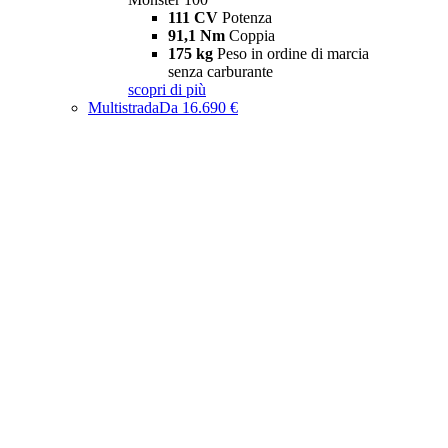
111 CV
Potenza
91,1 Nm
Coppia
175 kg
Peso in ordine di marcia
senza carburante
scopri di più
Multistrada
Da 16.690 €