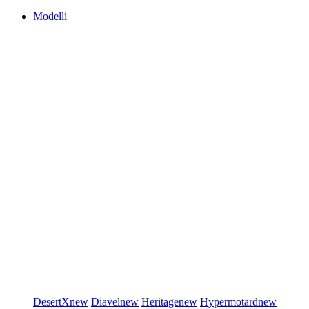
Modelli
DesertX
new
Diavel
new
Heritage
new
Hypermotard
new