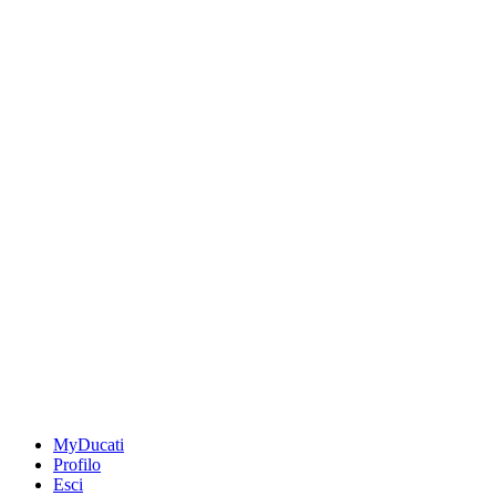
MyDucati
Profilo
Esci