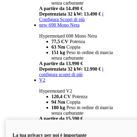
senza carburante
A partire da 14.490 €
Depotenziata 32 kW: 13.490 €
i
Configura
Scopri di più
new
698 Mono Nera
Hypermotard 698 Mono Nera
77,5 CV
Potenza
63 Nm
Coppia
151 kg
Peso in ordine di marcia
senza carburante
A partire da 13.990 €
Depotenziata 32 kW: 12.990 €
i
configura
scopri di più
V2
Hypermotard V2
120,4 CV
Potenza
94 Nm
Coppia
180 kg
Peso in ordine di marcia
senza carburante
A partire da 15.590 €
Depotenziata 35 kW: 14.590 €
i
configura
scopri di più
La tua privacy per noi è importante
V2 SP