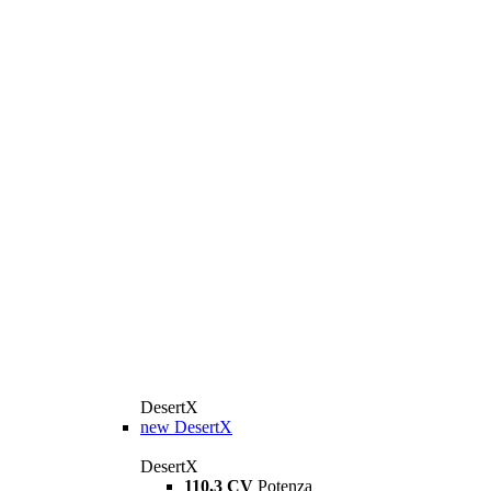
DesertX
new
DesertX
DesertX
110,3 CV
Potenza