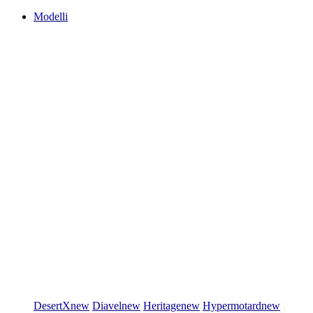
Modelli
DesertX
new
Diavel
new
Heritage
new
Hypermotard
new