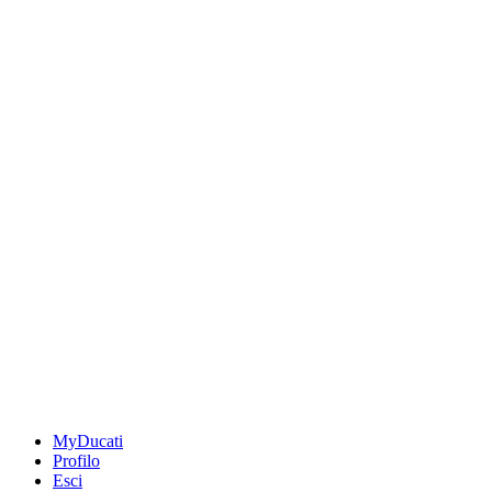
MyDucati
Profilo
Esci