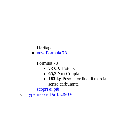
Heritage
new
Formula 73
Formula 73
73 CV
Potenza
65,2 Nm
Coppia
183 kg
Peso in ordine di marcia
senza carburante
scopri di più
Hypermotard
Da 13.290 €