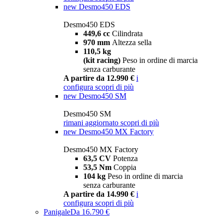
new
Desmo450 EDS
Desmo450 EDS
449,6 cc
Cilindrata
970 mm
Altezza sella
110,5 kg
(kit racing)
Peso in ordine di marcia
senza carburante
A partire da 12.990 €
i
configura
scopri di più
new
Desmo450 SM
Desmo450 SM
rimani aggiornato
scopri di più
new
Desmo450 MX Factory
Desmo450 MX Factory
63,5 CV
Potenza
53,5 Nm
Coppia
104 kg
Peso in ordine di marcia
senza carburante
A partire da 14.990 €
i
configura
scopri di più
Panigale
Da 16.790 €