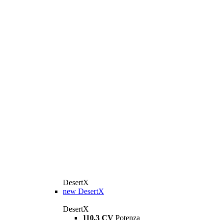
DesertX
new
DesertX
DesertX
110,3 CV
Potenza