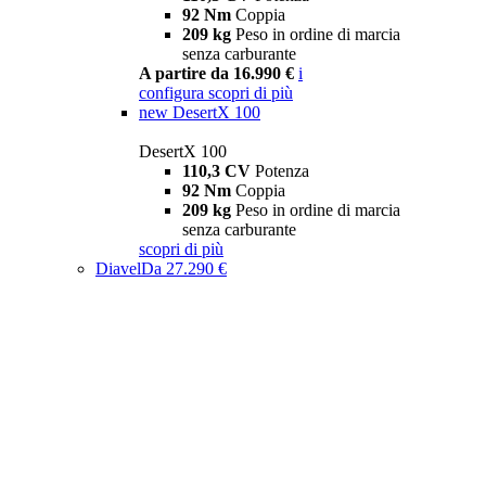
92 Nm
Coppia
209 kg
Peso in ordine di marcia
senza carburante
A partire da 16.990 €
i
configura
scopri di più
new
DesertX 100
DesertX 100
110,3 CV
Potenza
92 Nm
Coppia
209 kg
Peso in ordine di marcia
senza carburante
scopri di più
Diavel
Da 27.290 €