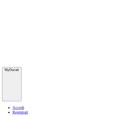
MyDucati
Accedi
Registrati