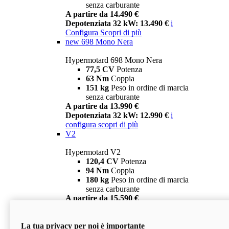
senza carburante
A partire da 14.490 €
Depotenziata 32 kW: 13.490 €
i
Configura
Scopri di più
new
698 Mono Nera
Hypermotard 698 Mono Nera
77,5 CV
Potenza
63 Nm
Coppia
151 kg
Peso in ordine di marcia
senza carburante
A partire da 13.990 €
Depotenziata 32 kW: 12.990 €
i
configura
scopri di più
V2
Hypermotard V2
120,4 CV
Potenza
94 Nm
Coppia
180 kg
Peso in ordine di marcia
senza carburante
A partire da 15.590 €
Depotenziata 35 kW: 14.590 €
i
configura
scopri di più
La tua privacy per noi è importante
V2 SP