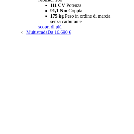
111 CV
Potenza
91,1 Nm
Coppia
175 kg
Peso in ordine di marcia
senza carburante
scopri di più
Multistrada
Da 16.690 €