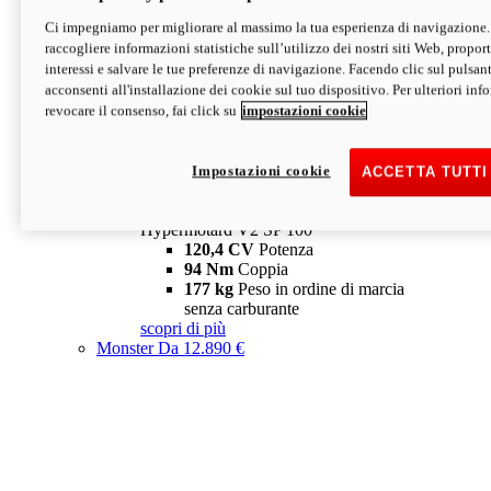
Ci impegniamo per migliorare al massimo la tua esperienza di navigazione.
Hypermotard V2 SP
raccogliere informazioni statistiche sull’utilizzo dei nostri siti Web, proporti
120,4 CV
Potenza
interessi e salvare le tue preferenze di navigazione. Facendo clic sul pulsant
94 Nm
Coppia
acconsenti all'installazione dei cookie sul tuo dispositivo. Per ulteriori in
177 kg
Peso in ordine di marcia
revocare il consenso, fai click su
impostazioni cookie
senza carburante
A partire da 19.890 €
Depotenziata 35 kW: 18.890 €
i
configura
scopri di più
Impostazioni cookie
ACCETTA TUTTI
new
V2 SP 100
Hypermotard V2 SP 100
120,4 CV
Potenza
94 Nm
Coppia
177 kg
Peso in ordine di marcia
senza carburante
scopri di più
Monster
Da 12.890 €