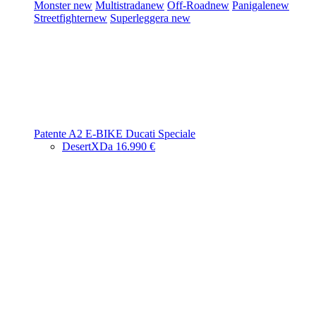
Monster
new
Multistrada
new
Off-Road
new
Panigale
new
Streetfighter
new
Superleggera
new
Patente A2
E-BIKE
Ducati Speciale
DesertX
Da 16.990 €