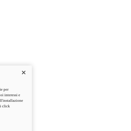
ie per
oi interessi e
ll'installazione
i click