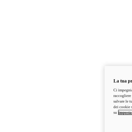
La tua pr
Ci impegnia
raccogliere 
salvare le t
dei cookie s
su
imposta