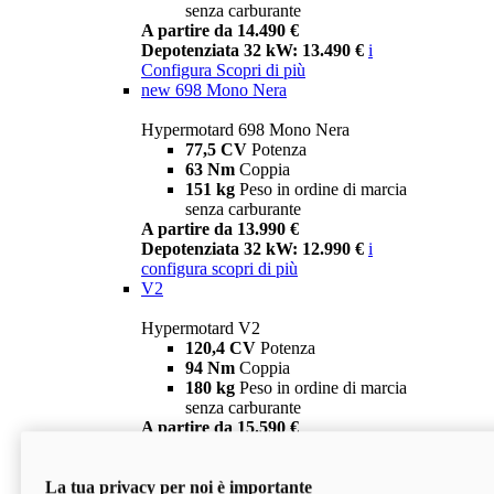
senza carburante
A partire da 14.490 €
Depotenziata 32 kW: 13.490 €
i
Configura
Scopri di più
new
698 Mono Nera
Hypermotard 698 Mono Nera
77,5 CV
Potenza
63 Nm
Coppia
151 kg
Peso in ordine di marcia
senza carburante
A partire da 13.990 €
Depotenziata 32 kW: 12.990 €
i
configura
scopri di più
V2
Hypermotard V2
120,4 CV
Potenza
94 Nm
Coppia
180 kg
Peso in ordine di marcia
senza carburante
A partire da 15.590 €
Depotenziata 35 kW: 14.590 €
i
configura
scopri di più
La tua privacy per noi è importante
V2 SP