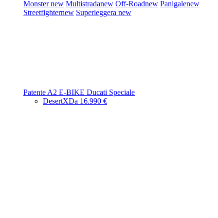
Monster
new
Multistrada
new
Off-Road
new
Panigale
new
Streetfighter
new
Superleggera
new
Patente A2
E-BIKE
Ducati Speciale
DesertX
Da 16.990 €