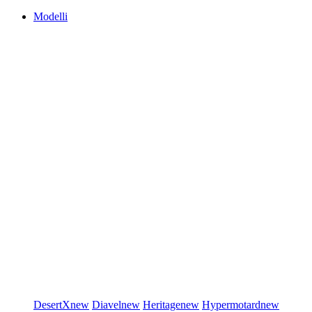
Modelli
DesertX
new
Diavel
new
Heritage
new
Hypermotard
new