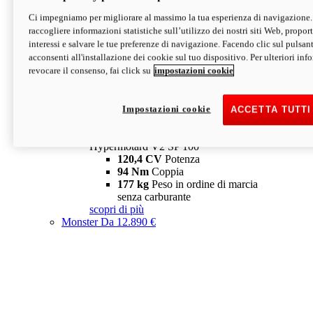
Ci impegniamo per migliorare al massimo la tua esperienza di navigazione.
Hypermotard V2 SP
raccogliere informazioni statistiche sull’utilizzo dei nostri siti Web, proporti
120,4 CV
Potenza
interessi e salvare le tue preferenze di navigazione. Facendo clic sul pulsant
94 Nm
Coppia
acconsenti all'installazione dei cookie sul tuo dispositivo. Per ulteriori in
177 kg
Peso in ordine di marcia
revocare il consenso, fai click su
impostazioni cookie
senza carburante
A partire da 19.890 €
Depotenziata 35 kW: 18.890 €
i
configura
scopri di più
Impostazioni cookie
ACCETTA TUTTI
new
V2 SP 100
Hypermotard V2 SP 100
120,4 CV
Potenza
94 Nm
Coppia
177 kg
Peso in ordine di marcia
senza carburante
scopri di più
Monster
Da 12.890 €