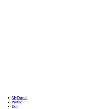
MyDucati
Profilo
Esci