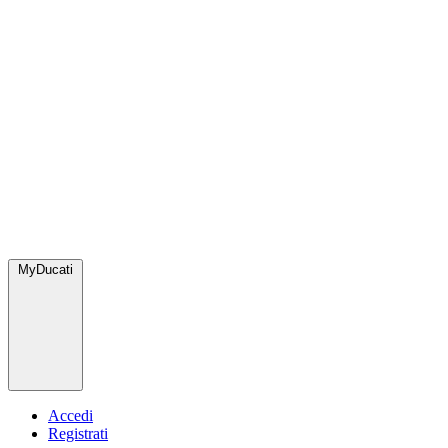
MyDucati
Accedi
Registrati