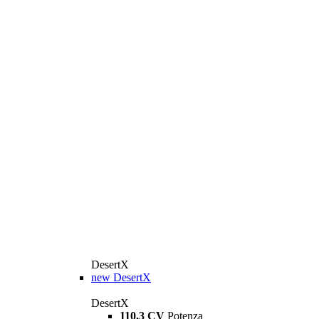
DesertX
new
DesertX
DesertX
110,3 CV
Potenza