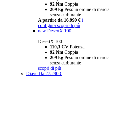
92 Nm
Coppia
209 kg
Peso in ordine di marcia
senza carburante
A partire da 16.990 €
i
configura
scopri di più
new
DesertX 100
DesertX 100
110,3 CV
Potenza
92 Nm
Coppia
209 kg
Peso in ordine di marcia
senza carburante
scopri di più
Diavel
Da 27.290 €