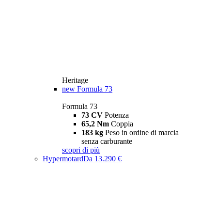
Heritage
new
Formula 73
Formula 73
73 CV
Potenza
65,2 Nm
Coppia
183 kg
Peso in ordine di marcia
senza carburante
scopri di più
Hypermotard
Da 13.290 €