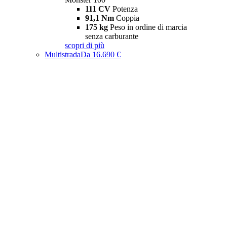
111 CV
Potenza
91,1 Nm
Coppia
175 kg
Peso in ordine di marcia
senza carburante
scopri di più
Multistrada
Da 16.690 €