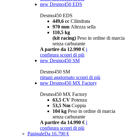
new
Desmo450 EDS
Desmo450 EDS
449,6 cc
Cilindrata
970 mm
Altezza sella
110,5 kg
(kit racing)
Peso in ordine di marcia
senza carburante
A partire da 12.990 €
i
configura
scopri di più
new
Desmo450 SM
Desmo450 SM
rimani aggiornato
scopri di più
new
Desmo450 MX Factory
Desmo450 MX Factory
63,5 CV
Potenza
53,5 Nm
Coppia
104 kg
Peso in ordine di marcia
senza carburante
A partire da 14.990 €
i
configura
scopri di più
Panigale
Da 16.790 €