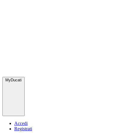
MyDucati
Accedi
Registrati