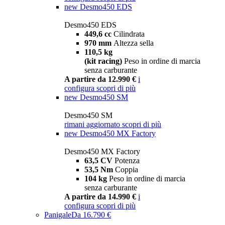
new
Desmo450 EDS
Desmo450 EDS
449,6 cc
Cilindrata
970 mm
Altezza sella
110,5 kg
(kit racing)
Peso in ordine di marcia
senza carburante
A partire da 12.990 €
i
configura
scopri di più
new
Desmo450 SM
Desmo450 SM
rimani aggiornato
scopri di più
new
Desmo450 MX Factory
Desmo450 MX Factory
63,5 CV
Potenza
53,5 Nm
Coppia
104 kg
Peso in ordine di marcia
senza carburante
A partire da 14.990 €
i
configura
scopri di più
Panigale
Da 16.790 €