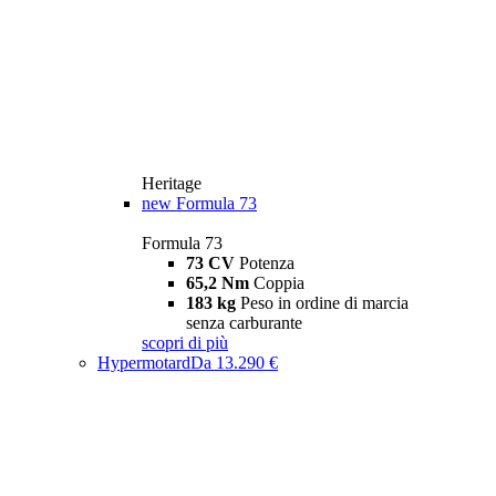
Heritage
new
Formula 73
Formula 73
73 CV
Potenza
65,2 Nm
Coppia
183 kg
Peso in ordine di marcia
senza carburante
scopri di più
Hypermotard
Da 13.290 €