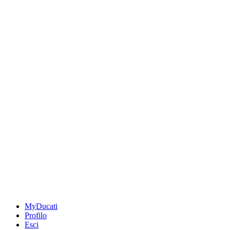
MyDucati
Profilo
Esci