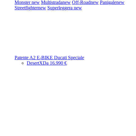
Monster
new
Multistrada
new
Off-Road
new
Panigale
new
Streetfighter
new
Superleggera
new
Patente A2
E-BIKE
Ducati Speciale
DesertX
Da 16.990 €