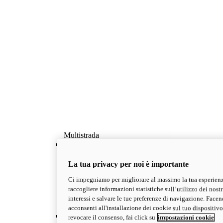
Multistrada
OVERVIEW
Famiglia Multistrada: il viaggio secondo Ducati
La tua privacy per noi è importante
La famiglia di Big Dual Ducati votate al viaggio,
con 4 anni di garanzia. Esplora la gamma
Ci impegniamo per migliorare al massimo la tua esperienz
Multistrada e scegli il modello più adatto alle tue
raccogliere informazioni statistiche sull’utilizzo dei nostri
esigenze.
interessi e salvare le tue preferenze di navigazione. Facend
Scopri di più
acconsenti all'installazione dei cookie sul tuo dispositivo
V2
revocare il consenso, fai click su
impostazioni cookie