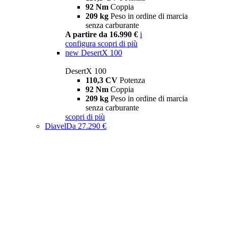
92 Nm
Coppia
209 kg
Peso in ordine di marcia
senza carburante
A partire da 16.990 €
i
configura
scopri di più
new
DesertX 100
DesertX 100
110,3 CV
Potenza
92 Nm
Coppia
209 kg
Peso in ordine di marcia
senza carburante
scopri di più
Diavel
Da 27.290 €