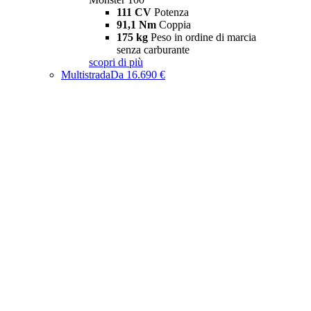
111 CV
Potenza
91,1 Nm
Coppia
175 kg
Peso in ordine di marcia
senza carburante
scopri di più
Multistrada
Da 16.690 €