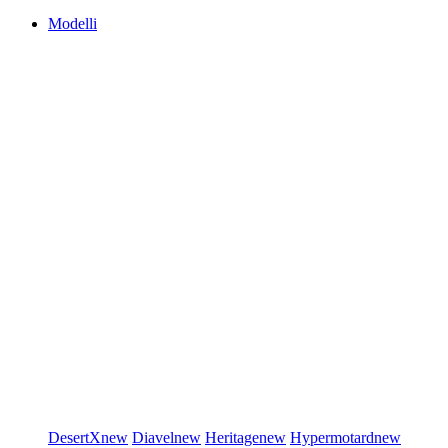
Modelli
DesertX
new
Diavel
new
Heritage
new
Hypermotard
new