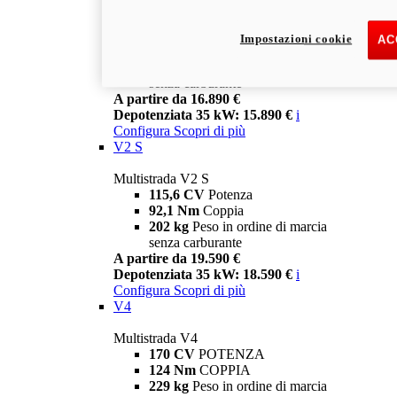
Multistrada V2
115,6 CV
Potenza
Impostazioni cookie
AC
92,1 Nm
Coppia
199 kg
Peso in ordine di marcia
senza carburante
A partire da 16.890 €
Depotenziata 35 kW: 15.890 €
i
Configura
Scopri di più
V2 S
Multistrada V2 S
115,6 CV
Potenza
92,1 Nm
Coppia
202 kg
Peso in ordine di marcia
senza carburante
A partire da 19.590 €
Depotenziata 35 kW: 18.590 €
i
Configura
Scopri di più
V4
Multistrada V4
170 CV
POTENZA
124 Nm
COPPIA
229 kg
Peso in ordine di marcia