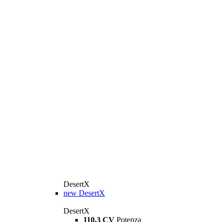
DesertX
new
DesertX
DesertX
110,3 CV
Potenza