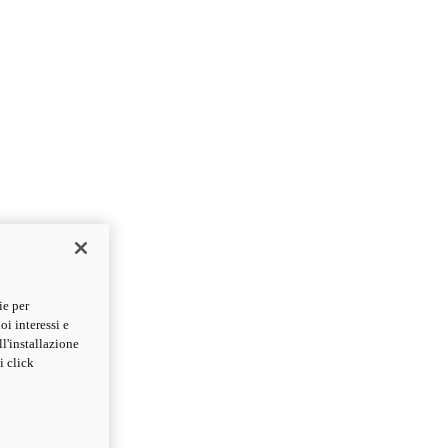
ie per
oi interessi e
ll'installazione
i click