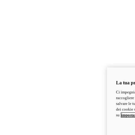
La tua pr
Ci impegnia
raccogliere 
salvare le t
dei cookie s
su
imposta