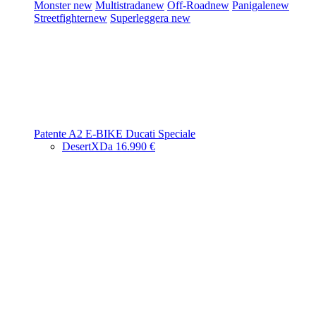
Monster
new
Multistrada
new
Off-Road
new
Panigale
new
Streetfighter
new
Superleggera
new
Patente A2
E-BIKE
Ducati Speciale
DesertX
Da 16.990 €