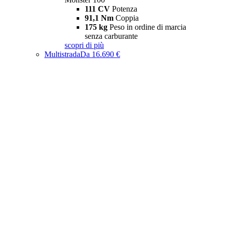
111 CV
Potenza
91,1 Nm
Coppia
175 kg
Peso in ordine di marcia
senza carburante
scopri di più
Multistrada
Da 16.690 €