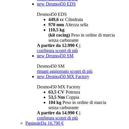
new
Desmo450 EDS
Desmo450 EDS
449,6 cc
Cilindrata
970 mm
Altezza sella
110,5 kg
(kit racing)
Peso in ordine di marcia
senza carburante
A partire da 12.990 €
i
configura
scopri di più
new
Desmo450 SM
Desmo450 SM
rimani aggiornato
scopri di più
new
Desmo450 MX Factory
Desmo450 MX Factory
63,5 CV
Potenza
53,5 Nm
Coppia
104 kg
Peso in ordine di marcia
senza carburante
A partire da 14.990 €
i
configura
scopri di più
Panigale
Da 16.790 €