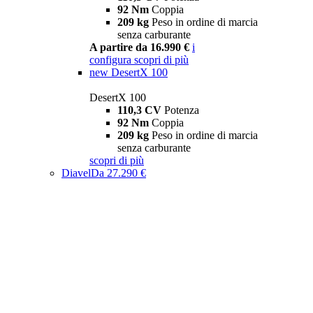
92 Nm
Coppia
209 kg
Peso in ordine di marcia
senza carburante
A partire da 16.990 €
i
configura
scopri di più
new
DesertX 100
DesertX 100
110,3 CV
Potenza
92 Nm
Coppia
209 kg
Peso in ordine di marcia
senza carburante
scopri di più
Diavel
Da 27.290 €