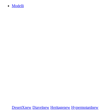
Modelli
DesertX
new
Diavel
new
Heritage
new
Hypermotard
new