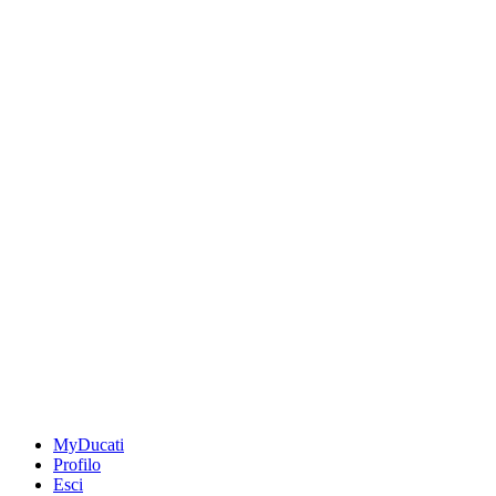
MyDucati
Profilo
Esci