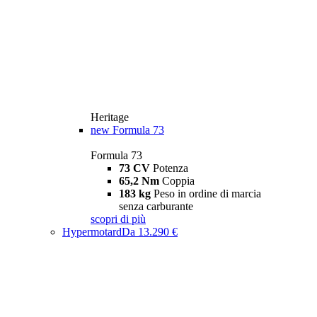
Heritage
new
Formula 73
Formula 73
73 CV
Potenza
65,2 Nm
Coppia
183 kg
Peso in ordine di marcia
senza carburante
scopri di più
Hypermotard
Da 13.290 €