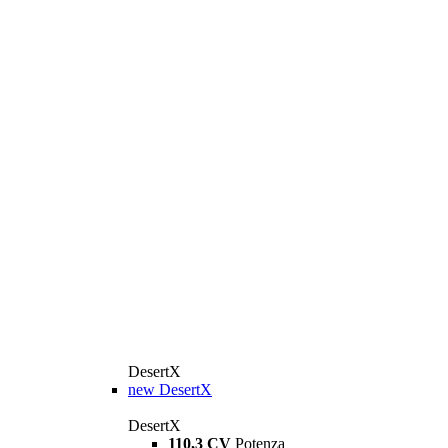
DesertX
new
DesertX
DesertX
110,3 CV
Potenza