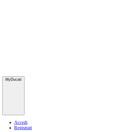
MyDucati
Accedi
Registrati