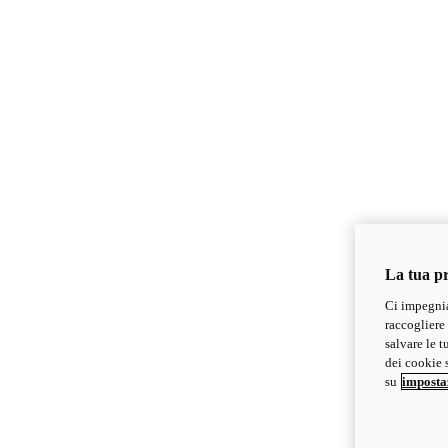
La tua pr
Ci impegnia
raccogliere 
salvare le t
dei cookie s
su
imposta