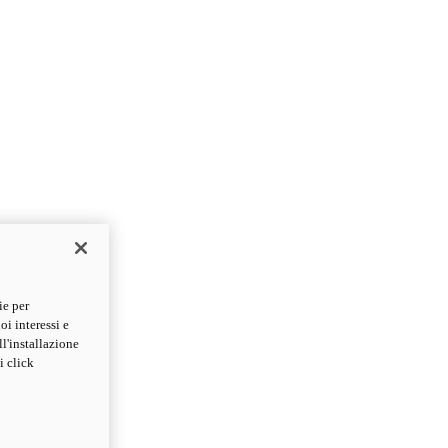
ie per
oi interessi e
ll'installazione
i click