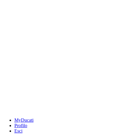
MyDucati
Profilo
Esci