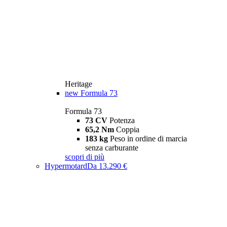
Heritage
new
Formula 73
Formula 73
73 CV
Potenza
65,2 Nm
Coppia
183 kg
Peso in ordine di marcia
senza carburante
scopri di più
Hypermotard
Da 13.290 €