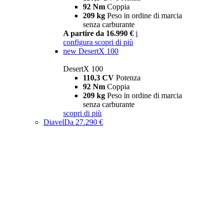
92 Nm
Coppia
209 kg
Peso in ordine di marcia
senza carburante
A partire da 16.990 €
i
configura
scopri di più
new
DesertX 100
DesertX 100
110,3 CV
Potenza
92 Nm
Coppia
209 kg
Peso in ordine di marcia
senza carburante
scopri di più
Diavel
Da 27.290 €