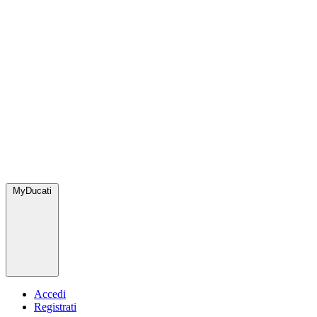
MyDucati
Accedi
Registrati