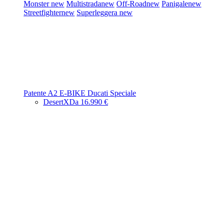
Monster
new
Multistrada
new
Off-Road
new
Panigale
new
Streetfighter
new
Superleggera
new
Patente A2
E-BIKE
Ducati Speciale
DesertX
Da 16.990 €