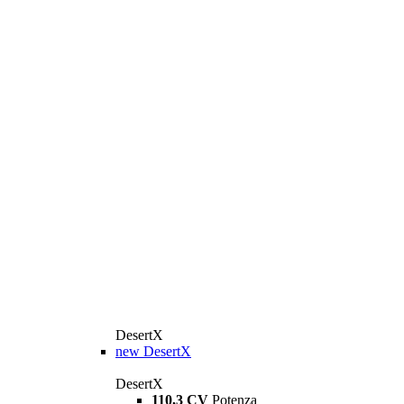
DesertX
new
DesertX
DesertX
110,3 CV
Potenza