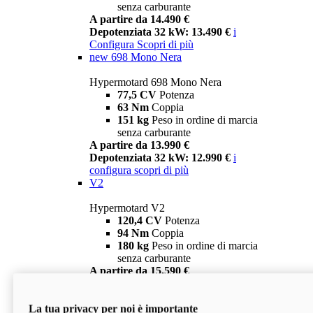
senza carburante
A partire da 14.490 €
Depotenziata 32 kW: 13.490 €
i
Configura
Scopri di più
new
698 Mono Nera
Hypermotard 698 Mono Nera
77,5 CV
Potenza
63 Nm
Coppia
151 kg
Peso in ordine di marcia
senza carburante
A partire da 13.990 €
Depotenziata 32 kW: 12.990 €
i
configura
scopri di più
V2
Hypermotard V2
120,4 CV
Potenza
94 Nm
Coppia
180 kg
Peso in ordine di marcia
senza carburante
A partire da 15.590 €
Depotenziata 35 kW: 14.590 €
i
configura
scopri di più
La tua privacy per noi è importante
V2 SP