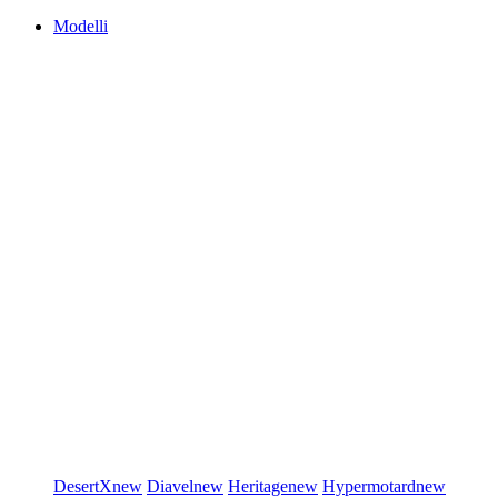
Modelli
DesertX
new
Diavel
new
Heritage
new
Hypermotard
new