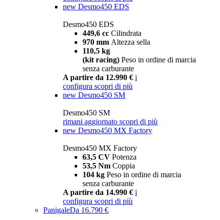
new
Desmo450 EDS
Desmo450 EDS
449,6 cc
Cilindrata
970 mm
Altezza sella
110,5 kg
(kit racing)
Peso in ordine di marcia
senza carburante
A partire da 12.990 €
i
configura
scopri di più
new
Desmo450 SM
Desmo450 SM
rimani aggiornato
scopri di più
new
Desmo450 MX Factory
Desmo450 MX Factory
63,5 CV
Potenza
53,5 Nm
Coppia
104 kg
Peso in ordine di marcia
senza carburante
A partire da 14.990 €
i
configura
scopri di più
Panigale
Da 16.790 €