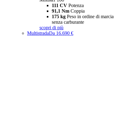
111 CV
Potenza
91,1 Nm
Coppia
175 kg
Peso in ordine di marcia
senza carburante
scopri di più
Multistrada
Da 16.690 €