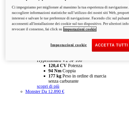
Ci impegniamo per migliorare al massimo la tua esperienza di navigazione.
Hypermotard V2 SP
raccogliere informazioni statistiche sull’utilizzo dei nostri siti Web, proporti
120,4 CV
Potenza
interessi e salvare le tue preferenze di navigazione. Facendo clic sul pulsant
94 Nm
Coppia
acconsenti all'installazione dei cookie sul tuo dispositivo. Per ulteriori in
177 kg
Peso in ordine di marcia
revocare il consenso, fai click su
impostazioni cookie
senza carburante
A partire da 19.890 €
Depotenziata 35 kW: 18.890 €
i
configura
scopri di più
Impostazioni cookie
ACCETTA TUTTI
new
V2 SP 100
Hypermotard V2 SP 100
120,4 CV
Potenza
94 Nm
Coppia
177 kg
Peso in ordine di marcia
senza carburante
scopri di più
Monster
Da 12.890 €