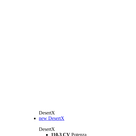
DesertX
new
DesertX
DesertX
110,3 CV
Potenza