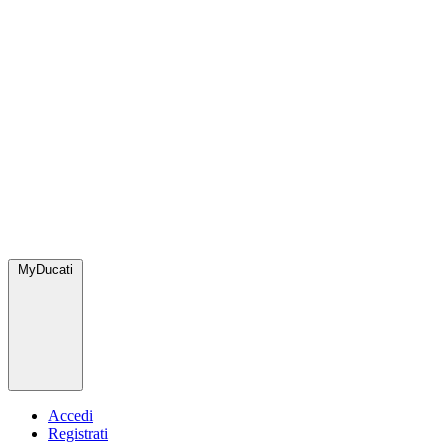
MyDucati
Accedi
Registrati