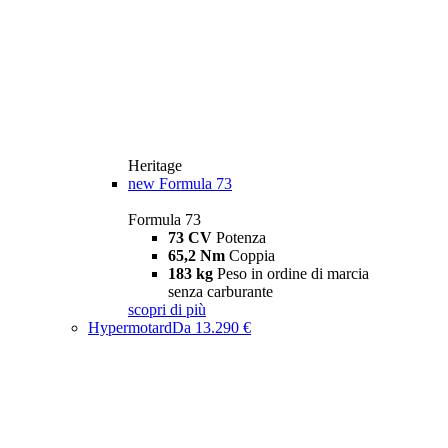
Heritage
new
Formula 73
Formula 73
73 CV
Potenza
65,2 Nm
Coppia
183 kg
Peso in ordine di marcia
senza carburante
scopri di più
Hypermotard
Da 13.290 €