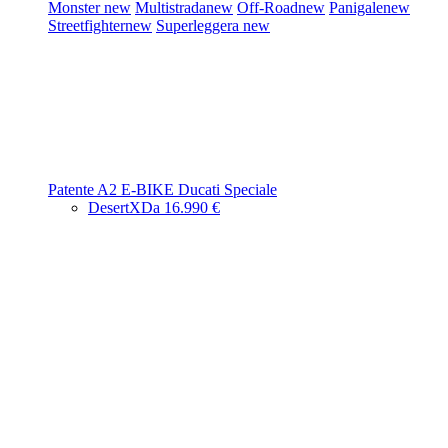
Monster
new
Multistrada
new
Off-Road
new
Panigale
new
Streetfighter
new
Superleggera
new
Patente A2
E-BIKE
Ducati Speciale
DesertX
Da 16.990 €