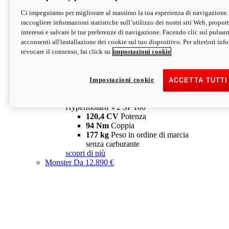
Ci impegniamo per migliorare al massimo la tua esperienza di navigazione.
Hypermotard V2 SP
raccogliere informazioni statistiche sull’utilizzo dei nostri siti Web, proporti
120,4 CV
Potenza
interessi e salvare le tue preferenze di navigazione. Facendo clic sul pulsant
94 Nm
Coppia
acconsenti all'installazione dei cookie sul tuo dispositivo. Per ulteriori in
177 kg
Peso in ordine di marcia
revocare il consenso, fai click su
impostazioni cookie
senza carburante
A partire da 19.890 €
Depotenziata 35 kW: 18.890 €
i
configura
scopri di più
Impostazioni cookie
ACCETTA TUTTI
new
V2 SP 100
Hypermotard V2 SP 100
120,4 CV
Potenza
94 Nm
Coppia
177 kg
Peso in ordine di marcia
senza carburante
scopri di più
Monster
Da 12.890 €