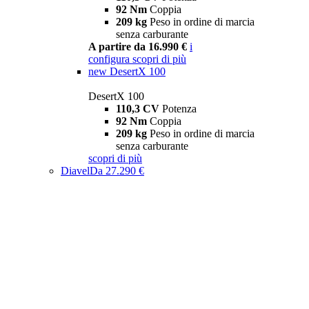
92 Nm
Coppia
209 kg
Peso in ordine di marcia
senza carburante
A partire da 16.990 €
i
configura
scopri di più
new
DesertX 100
DesertX 100
110,3 CV
Potenza
92 Nm
Coppia
209 kg
Peso in ordine di marcia
senza carburante
scopri di più
Diavel
Da 27.290 €