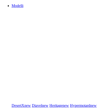
Modelli
DesertX
new
Diavel
new
Heritage
new
Hypermotard
new