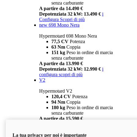
senza carburante
A partire da 14.490 €
Depotenziata 32 kW: 13.490 €
i
Configura
Scopri di più
new
698 Mono Nera
Hypermotard 698 Mono Nera
77,5 CV
Potenza
63 Nm
Coppia
151 kg
Peso in ordine di marcia
senza carburante
A partire da 13.990 €
Depotenziata 32 kW: 12.990 €
i
configura
scopri di più
V2
Hypermotard V2
120,4 CV
Potenza
94 Nm
Coppia
180 kg
Peso in ordine di marcia
senza carburante
A partire da 15.590 €
Depotenziata 35 kW: 14.590 €
i
configura
scopri di più
La tua privacy per noi è importante
V2 SP