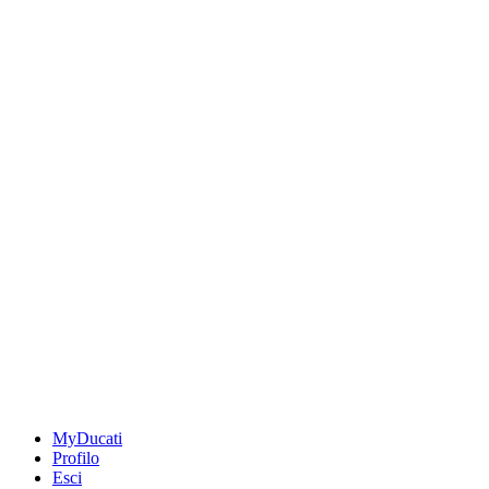
MyDucati
Profilo
Esci