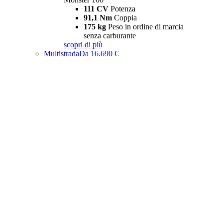
111 CV
Potenza
91,1 Nm
Coppia
175 kg
Peso in ordine di marcia
senza carburante
scopri di più
Multistrada
Da 16.690 €